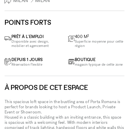
MILAN
MILAN
POINTS FORTS
2
PRÊT À L'EMPLOI
400
M
Disponible avec design,
Superficie moyenne pour cette
mobilier et agencement
région
DEPUIS 1 JOURS
BOUTIQUE
Réservation flexible
magasin typique de cette zone
À PROPOS DE CET ESPACE
This spacious loft space in the bustling area of Porta Romana is
perfect for brands looking to host a Product Launch, Private
Event or Showroom.
Housed in a classic building with an inviting entrance, this space
is spacious with a welcoming feel. With modern interiors
comprised of track lighting, hardwood floors and white walls this