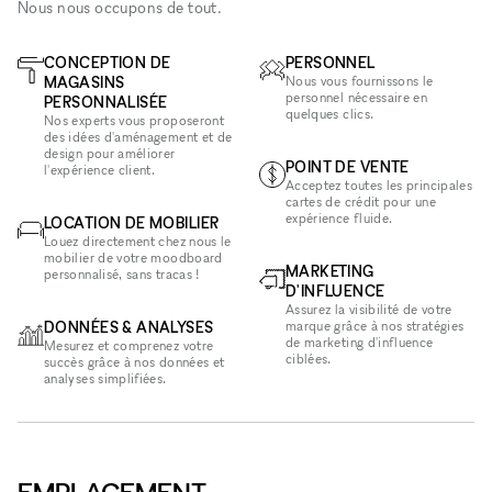
Nous nous occupons de tout.
CONCEPTION DE
PERSONNEL
MAGASINS
Nous vous fournissons le
personnel nécessaire en
PERSONNALISÉE
quelques clics.
Nos experts vous proposeront
des idées d'aménagement et de
design pour améliorer
POINT DE VENTE
l'expérience client.
Acceptez toutes les principales
cartes de crédit pour une
expérience fluide.
LOCATION DE MOBILIER
Louez directement chez nous le
mobilier de votre moodboard
MARKETING
personnalisé, sans tracas !
D'INFLUENCE
Assurez la visibilité de votre
DONNÉES & ANALYSES
marque grâce à nos stratégies
de marketing d'influence
Mesurez et comprenez votre
ciblées.
succès grâce à nos données et
analyses simplifiées.