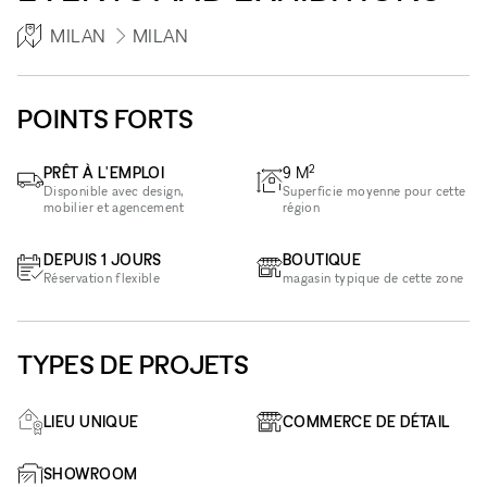
MILAN
MILAN
POINTS FORTS
2
PRÊT À L'EMPLOI
9
M
Disponible avec design,
Superficie moyenne pour cette
mobilier et agencement
région
DEPUIS 1 JOURS
BOUTIQUE
Réservation flexible
magasin typique de cette zone
TYPES DE PROJETS
LIEU UNIQUE
COMMERCE DE DÉTAIL
SHOWROOM