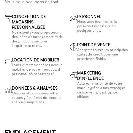
Nous nous occupons de tout.
CONCEPTION DE
PERSONNEL
MAGASINS
Nous vous fournissons le
personnel nécessaire en
PERSONNALISÉE
quelques clics.
Nos experts vous proposeront
des idées d'aménagement et de
design pour améliorer
POINT DE VENTE
l'expérience client.
Acceptez toutes les principales
cartes de crédit pour une
expérience fluide.
LOCATION DE MOBILIER
Louez directement chez nous le
mobilier de votre moodboard
MARKETING
personnalisé, sans tracas !
D'INFLUENCE
Assurez la visibilité de votre
DONNÉES & ANALYSES
marque grâce à nos stratégies
de marketing d'influence
Mesurez et comprenez votre
ciblées.
succès grâce à nos données et
analyses simplifiées.
EMPLACEMENT