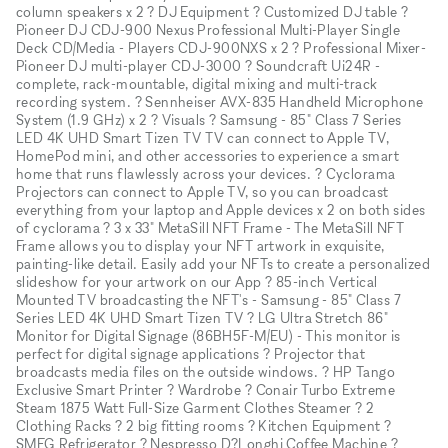
column speakers x 2 ? DJ Equipment ? Customized DJ table ?
Pioneer DJ CDJ-900 Nexus Professional Multi-Player Single
Deck CD/Media - Players CDJ-900NXS x 2 ? Professional Mixer-
Pioneer DJ multi-player CDJ-3000 ? Soundcraft Ui24R -
complete, rack-mountable, digital mixing and multi-track
recording system. ? Sennheiser AVX-835 Handheld Microphone
System (1.9 GHz) x 2 ? Visuals ? Samsung - 85" Class 7 Series
LED 4K UHD Smart Tizen TV TV can connect to Apple TV,
HomePod mini, and other accessories to experience a smart
home that runs flawlessly across your devices. ? Cyclorama
Projectors can connect to Apple TV, so you can broadcast
everything from your laptop and Apple devices x 2 on both sides
of cyclorama ? 3 x 33" MetaSill NFT Frame - The MetaSill NFT
Frame allows you to display your NFT artwork in exquisite,
painting-like detail. Easily add your NFTs to create a personalized
slideshow for your artwork on our App ? 85-inch Vertical
Mounted TV broadcasting the NFT's - Samsung - 85" Class 7
Series LED 4K UHD Smart Tizen TV ? LG Ultra Stretch 86"
Monitor for Digital Signage (86BH5F-M/EU) - This monitor is
perfect for digital signage applications ? Projector that
broadcasts media files on the outside windows. ? HP Tango
Exclusive Smart Printer ? Wardrobe ? Conair Turbo Extreme
Steam 1875 Watt Full-Size Garment Clothes Steamer ? 2
Clothing Racks ? 2 big fitting rooms ? Kitchen Equipment ?
SMEG Refrigerator ? Nespresso D?Longhi Coffee Machine ?