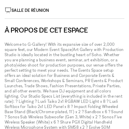
SALLE DE RÉUNION
À PROPOS DE CET ESPACE
Welcome to G-Gallery! With its expansive size of over 2,000
square feet, our Modern Event Space/Art Gallery with Production
Studio is ideally located in the bustling heart of Soho. Whether
you are planning a business event, seminar, art exhibition, or a
photo/video shoot for production purposes, our venue offers the
perfect setting to meet your needs. The Events Space setup
offers an ideal solution for Business and Corporate Events &
Small Conferences, Workshops & Seminars, PR Events & Product
Launches, Trade Shows, Fashion Presentations, Private Parties,
and all other events. We have DJ equipment and all colors
lighting. Our Studio Specs List (everything is included in the rent
rate): ? Lighting ? Luxli Taiko 2x1 RGBAW LED Light x 8 ? Luxli
Softbox for Taiko 2x1 LED Panel x 8 ? Impact Folding Wheeled
Base Stand (Black/Chrome-plated, 11') x 2 ? Sandbox x 6 ? Sound
? Sonos Sub Wireless Subwoofer (Gen 3, White) x 2 ? Sonos Five
Wireless Speaker (White) x 6 ? Shure PGX Digital Handheld
Wireless Microphone System with SM58 x 2 ? Evolve 50M