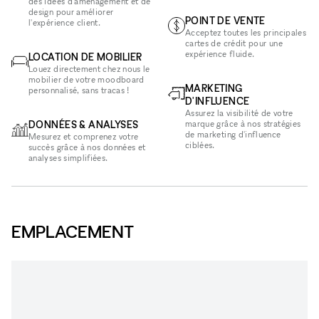
des idées d'aménagement et de
design pour améliorer
POINT DE VENTE
l'expérience client.
Acceptez toutes les principales
cartes de crédit pour une
expérience fluide.
LOCATION DE MOBILIER
Louez directement chez nous le
mobilier de votre moodboard
MARKETING
personnalisé, sans tracas !
D'INFLUENCE
Assurez la visibilité de votre
DONNÉES & ANALYSES
marque grâce à nos stratégies
de marketing d'influence
Mesurez et comprenez votre
ciblées.
succès grâce à nos données et
analyses simplifiées.
EMPLACEMENT