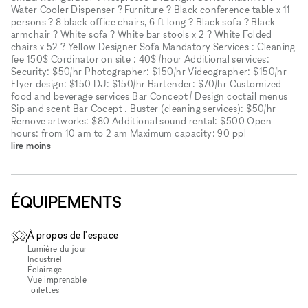
Water Cooler Dispenser ? Furniture ? Black conference table x 11
persons ? 8 black office chairs, 6 ft long ? Black sofa ? Black
armchair ? White sofa ? White bar stools x 2 ? White Folded
chairs x 52 ? Yellow Designer Sofa Mandatory Services : Cleaning
fee 150$ Cordinator on site : 40$ /hour Additional services:
Security: $50/hr Photographer: $150/hr Videographer: $150/hr
Flyer design: $150 DJ: $150/hr Bartender: $70/hr Customized
food and beverage services Bar Concept / Design coctail menus
Sip and scent Bar Cocept . Buster (cleaning services): $50/hr
Remove artworks: $80 Additional sound rental: $500 Open
hours: from 10 am to 2 am Maximum capacity: 90 ppl
lire moins
ÉQUIPEMENTS
À propos de l'espace
Lumière du jour
Industriel
Éclairage
Vue imprenable
Toilettes