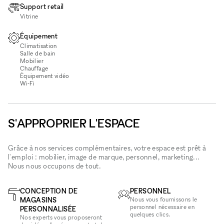
Support retail
Vitrine
Équipement
Climatisation
Salle de bain
Mobilier
Chauffage
Équipement vidéo
Wi‑Fi
S'APPROPRIER L'ESPACE
Grâce à nos services complémentaires, votre espace est prêt à
l'emploi : mobilier, image de marque, personnel, marketing...
Nous nous occupons de tout.
CONCEPTION DE
PERSONNEL
MAGASINS
Nous vous fournissons le
personnel nécessaire en
PERSONNALISÉE
quelques clics.
Nos experts vous proposeront