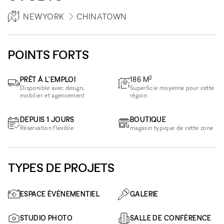
NEWYORK
CHINATOWN
POINTS FORTS
2
PRÊT À L'EMPLOI
186
M
Disponible avec design,
Superficie moyenne pour cette
mobilier et agencement
région
DEPUIS 1 JOURS
BOUTIQUE
Réservation flexible
magasin typique de cette zone
TYPES DE PROJETS
ESPACE ÉVÉNEMENTIEL
GALERIE
STUDIO PHOTO
SALLE DE CONFÉRENCE