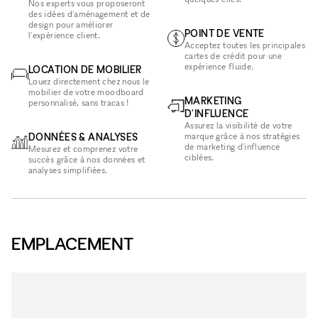
Nos experts vous proposeront
des idées d'aménagement et de
design pour améliorer
POINT DE VENTE
l'expérience client.
Acceptez toutes les principales
cartes de crédit pour une
expérience fluide.
LOCATION DE MOBILIER
Louez directement chez nous le
mobilier de votre moodboard
MARKETING
personnalisé, sans tracas !
D'INFLUENCE
Assurez la visibilité de votre
DONNÉES & ANALYSES
marque grâce à nos stratégies
de marketing d'influence
Mesurez et comprenez votre
ciblées.
succès grâce à nos données et
analyses simplifiées.
EMPLACEMENT