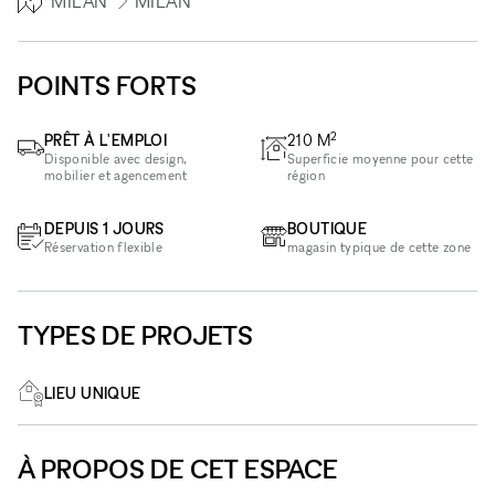
MILAN
MILAN
POINTS FORTS
2
PRÊT À L'EMPLOI
210
M
Disponible avec design,
Superficie moyenne pour cette
mobilier et agencement
région
DEPUIS 1 JOURS
BOUTIQUE
Réservation flexible
magasin typique de cette zone
TYPES DE PROJETS
LIEU UNIQUE
À PROPOS DE CET ESPACE