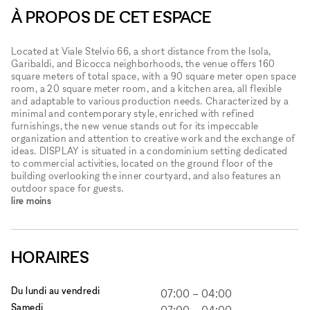
À PROPOS DE CET ESPACE
Located at Viale Stelvio 66, a short distance from the Isola,
Garibaldi, and Bicocca neighborhoods, the venue offers 160
square meters of total space, with a 90 square meter open space
room, a 20 square meter room, and a kitchen area, all flexible
and adaptable to various production needs. Characterized by a
minimal and contemporary style, enriched with refined
furnishings, the new venue stands out for its impeccable
organization and attention to creative work and the exchange of
ideas. DISPLAY is situated in a condominium setting dedicated
to commercial activities, located on the ground floor of the
building overlooking the inner courtyard, and also features an
outdoor space for guests.​​​​‌ ‍ ​‍​‍‌‍ ‌ ​‍‌‍‍‌‌‍‌ ‌‍‍‌‌‍ ‍​‍​‍​ ‍‍​‍​‍‌ ​ ‌‍​‌‌‍ ‍‌‍‍‌‌ ‌​‌ ‍‌​‍ ‍‌‍‍‌‌‍ ​‍​‍​‍ ​​‍​‍‌‍‍​‌ ​‍‌‍‌‌‌‍‌‍​‍​‍​ ‍‍​‍​‍‌‍‍​‌ ‌​‌ ‌​‌ ​​‌ ​ ​ ‍‍​‍ ​‍ ‌‍‌​‌‍‍‌‌ ​ ‌ ​​‌‍ ​‌‍​‌‌ ‍‌​‍ ‌‌ ​ ‌ ​​‌‍​‌‌ ‍‍‌‍‍‌‌‍ ​‍ ‍‌ ​ ‌‍​‌‌‍ ‍‌‍‍‌‌ ‌​‌ ‍‌​‍ ‍‌ ​ ‌ ‌​‌ ‌‌‌‍‌​‌‍‍‌‌‍ ​‍ ‌‍‍‌‌‍ ‍‌ ‌​‌‍‌‌‌‍ ‍‌ ‌​​‍ ‌‍‌‌‌‍‌​‌‍‍‌‌ ‌​​‍ ‌‍ ‌‌‍ ‌‍‌​‌‍‌‌​ ‌‌ ​​‌ ​‍‌‍‌‌‌ ​ ‌‍‌‌‌‍ ‍‌ ‌​‌‍​‌‌ ‌​‌‍‍‌‌‍ ‌‍ ‍​ ‍ ‌‍‍‌‌‍‌​​ ‌‌ ​ ‌ ​​‌‍​‌‌‍​ ‌‍‌‌‌​ ​‌‍​‌‌‍ ‍‌‍‌​‌‍‍‌‌‍ ‍‌‍‌ ​ ‍ ‌ ‌​‌ ‍‌‌ ​​‌‍‌‌​ ‌‌ ​ ‌ ​​‌‍​‌‌‍​ ‌‍‌‌‌​ ​‌‍​‌‌‍ ‍‌‍‌​‌‍‍‌‌‍ ‍‌‍‌ ​ ‍ ‌ ​​‌‍​‌‌ ‌​‌‍‍​​ ‌‌ ​​‌‍​‌‌‍‌ ‌‍‌‌‌​​‍‌ ‌‌‌‍‍‌‌‍ ​‌‍‌​‌‍‌‌‌ ​‍​‍‌‌​ ‌‌‌​​‍‌‌ ‌‍‍ ‌‍‌‌‌ ‍‌​‍‌‌​ ​ ‌​‌​​‍‌‌​ ​ ‌​‌​​‍‌‌​ ​‍​ ​‍​ ‌‍​ ‍​​ ‌‍‌‍‌‍‌‍‌​​ ‌​​ ‌ ​ ​‌​ ​ ‌‍​‍‌‍​‍‌‍​‌​‍‌‌​ ​‍​ ​‍​‍‌‌​ ‌‌‌​‌​​‍ ‍‌‍​ ‌‍ ‌‍ ‍‌ ‌​‌‍‌‌‌‍ ‍‌ ‌​​‍ ‍‌‍‌‌‌‍ ‍​‍‌‌​ ‌‌‌​​‍‌‌ ‌‍‍ ‌‍‌‌‌ ‍‌​‍‌‌​ ​ ‌​‌​​‍‌‌​ ​ ‌​‌​​‍‌‌​ ​‍​ ​‍‌‍‌‌‌‍​‌​ ‍‌‌‍​‍‌‍‌‍​ ‍‌‌‍‌‌‌‍​ ​ ​​​ ​​​ ‍​​ ‌​​‍‌‌​ ​‍​ ​‍​‍‌‌​ ‌‌‌​‌​​‍ ‍‌‍​ ‌‍‍​‌‍‍‌‌‍ ​‌‍‌​‌ ​‍‌‍‌‌‌‍ ‍​‍‌‌​ ‌‌‌​​‍‌‌ ‌‍‍ ‌‍‌‌‌ ‍‌​‍‌‌​ ​ ‌​‌​​‍‌‌​ ​ ‌​‌​​‍‌‌​ ​‍​ ​‍​ ​ ‌‍‌‌‌‍‌‍​ ​​‌‍​‍​ ‌‍​ ​‍‌‍​‌‌‍‌‌‌‍‌‍‌‍‌‌​ ​‌​ ​​​‍‌‌​ ​‍​ ​‍​‍‌‌​ ‌‌‌​‌​​‍ ‍‌ ‌​‌‍‌‌‌ ‍​‌ ‌​​ ‌‍​‍‌‍​‌‌ ​ ‌‍‌‌‌‌‌‌‌ ​‍‌‍ ​​ ‌‌‍‍​‌ ‌​‌ ‌​‌ ​​‌ ​ ​‍‌‌​ ​ ‌​​‌​‍‌‌​ ​‍‌​‌‍​‍‌‌​ ​‍‌​‌‍‌‍‌​‌‍‍‌‌ ​ ‌ ​​‌‍ ​‌‍​‌‌ ‍‌​‍ ‌‌ ​ ‌ ​​‌‍​‌‌ ‍‍‌‍‍‌‌‍ ​‍ ‍‌ ​ ‌‍​‌‌‍ ‍‌‍‍‌‌ ‌​‌ ‍‌​‍ ‍‌ ​ ‌ ‌​‌ ‌‌‌‍‌​‌‍‍‌‌‍ ​‍‌‍‌‍‍‌‌‍‌​​ ‌‌ ​ ‌ ​​‌‍​‌‌‍​ ‌‍‌‌‌​ ​‌‍​‌‌‍ ‍‌‍‌​‌‍‍‌‌‍ ‍‌‍‌ ​‍‌‍‌ ‌​‌ ‍‌‌ ​​‌‍‌‌​ ‌‌ ​ ‌ ​​‌‍​‌‌‍​ ‌‍‌‌‌​ ​‌‍​‌‌‍ ‍‌‍‌​‌‍‍‌‌‍ ‍‌‍‌ ​‍‌‍‌ ​​‌‍​‌‌ ‌​‌‍‍​​ ‌‌ ​​‌‍​‌‌‍‌ ‌‍‌‌‌​​‍‌ ‌‌‌‍‍‌‌‍ ​‌‍‌​‌‍‌‌‌ ​‍​‍‌‌​ ‌‌‌​​‍‌‌ ‌‍‍ ‌‍‌‌‌ ‍‌​‍‌‌​ ​ ‌​‌​​‍‌‌​ ​ ‌​‌​​‍‌‌​ ​‍​ ​‍​ ‌‍​ ‍​​ ‌‍‌‍‌‍‌‍‌​​ ‌​​ ‌ ​ ​‌​ ​ ‌‍​‍‌‍​‍‌‍​‌​‍‌‌​ ​‍​ ​‍​‍‌‌​ ‌‌‌​‌​​‍ ‍‌‍​ ‌‍ ‌‍ ‍‌ ‌​‌‍‌‌‌‍ ‍‌ ‌​​‍ ‍‌‍‌‌‌‍ ‍​‍‌‌​ ‌‌‌​​‍‌‌ ‌‍‍ ‌‍‌‌‌ ‍‌​‍‌‌​ ​ ‌​‌​​‍‌‌​ ​ ‌​‌​​‍‌‌​ ​‍​ ​‍‌‍‌‌‌‍​‌​ ‍‌‌‍​‍‌‍‌‍​ ‍‌‌‍‌‌‌‍​ ​ ​​​ ​​​ ‍​​ ‌​​‍‌‌​ ​‍​ ​‍​‍‌‌​ ‌‌‌​‌​​‍ ‍‌‍​ ‌‍‍​‌‍‍‌‌‍ ​‌‍‌​‌ ​‍‌‍‌‌‌‍ ‍​‍‌‌​ ‌‌‌​​‍‌‌ ‌‍‍ ‌‍‌‌‌ ‍‌​‍‌‌​ ​ ‌​‌​​‍‌‌​ ​ ‌​‌​​‍‌‌​ ​‍​ ​‍​ ​ ‌‍‌‌‌‍‌‍​ ​​‌‍​‍​ ‌‍​ ​‍‌‍​‌‌‍‌‌‌‍‌‍‌‍‌‌​ ​‌​ ​​​‍‌‌​ ​‍​ ​‍​‍‌‌​ ‌‌‌​‌​​‍ ‍‌ ‌​‌‍‌‌‌ ‍​‌ ‌​​‍​‍‌ ‌
lire moins
HORAIRES
Du lundi au vendredi
07:00
–
04:00
Samedi
07:00
–
04:00