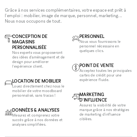
Grâce à nos services complémentaires, votre espace est prêt à
l'emploi : mobilier, image de marque, personnel, marketing...
Nous nous occupons de tout.
CONCEPTION DE
PERSONNEL
MAGASINS
Nous vous fournissons le
personnel nécessaire en
PERSONNALISÉE
quelques clics.
Nos experts vous proposeront
des idées d'aménagement et de
design pour améliorer
POINT DE VENTE
l'expérience client.
Acceptez toutes les principales
cartes de crédit pour une
expérience fluide.
LOCATION DE MOBILIER
Louez directement chez nous le
mobilier de votre moodboard
MARKETING
personnalisé, sans tracas !
D'INFLUENCE
Assurez la visibilité de votre
DONNÉES & ANALYSES
marque grâce à nos stratégies
de marketing d'influence
Mesurez et comprenez votre
ciblées.
succès grâce à nos données et
analyses simplifiées.