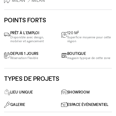
MILAN
MILAN
POINTS FORTS
2
PRÊT À L'EMPLOI
120
M
Disponible avec design,
Superficie moyenne pour cette
mobilier et agencement
région
DEPUIS 1 JOURS
BOUTIQUE
Réservation flexible
magasin typique de cette zone
TYPES DE PROJETS
LIEU UNIQUE
SHOWROOM
GALERIE
ESPACE ÉVÉNEMENTIEL