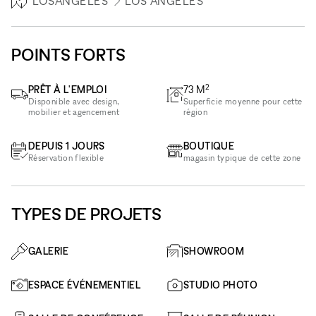
LOSANGELES
LOS ANGELES
POINTS FORTS
2
PRÊT À L'EMPLOI
73
M
Disponible avec design,
Superficie moyenne pour cette
mobilier et agencement
région
DEPUIS 1 JOURS
BOUTIQUE
Réservation flexible
magasin typique de cette zone
TYPES DE PROJETS
GALERIE
SHOWROOM
ESPACE ÉVÉNEMENTIEL
STUDIO PHOTO