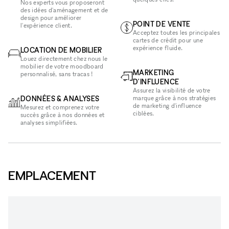
Nos experts vous proposeront
des idées d'aménagement et de
design pour améliorer
POINT DE VENTE
l'expérience client.
Acceptez toutes les principales
cartes de crédit pour une
expérience fluide.
LOCATION DE MOBILIER
Louez directement chez nous le
mobilier de votre moodboard
MARKETING
personnalisé, sans tracas !
D'INFLUENCE
Assurez la visibilité de votre
DONNÉES & ANALYSES
marque grâce à nos stratégies
de marketing d'influence
Mesurez et comprenez votre
ciblées.
succès grâce à nos données et
analyses simplifiées.
EMPLACEMENT