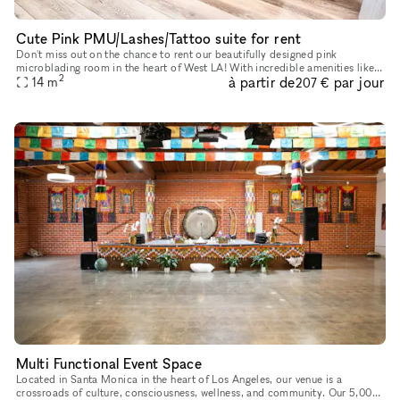
Cute Pink PMU/Lashes/Tattoo suite for rent
Don't miss out on the chance to rent our beautifully designed pink
microblading room in the heart of West LA! With incredible amenities like
2
à partir de
par jour
concierge service, elevators, parking, wheelchair access,
14
m
207 €
Multi Functional Event Space
Located in Santa Monica in the heart of Los Angeles, our venue is a
crossroads of culture, consciousness, wellness, and community. Our 5,000-