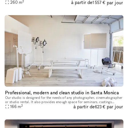
2
à partir de
par jour
square-foot facility is available for corporate events, sp
260
m
1 557 €
Professional, modern and clean studio in Santa Monica
Our studio is designed for the needs of any photographer, cinematographer
or studio rental. It also provides enough space for seminars, castings
2
à partir de
par jour
anything you need. It is very modern clean and us owne
166
m
623 €