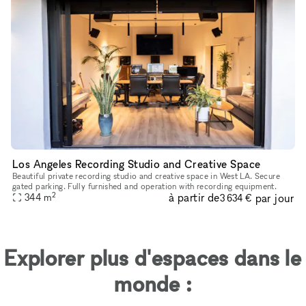
Los Angeles Recording Studio and Creative Space
Beautiful private recording studio and creative space in West LA. Secure
gated parking. Fully furnished and operation with recording equipment.
2
à partir de
par jour
344
m
3 634 €
Explorer plus d'espaces dans le
monde :