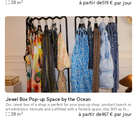
2
à partir de
par jour
foot location boasts ocean breezes in a prime lo
28
m
519 €
Jewel Box Pop-up Space by the Ocean
Our Jewel box of a shop is perfect for your pop-up shop, product launch or
art exhibition. Intimate and outfitted with a flexible space, this 300 sq foot
2
à partir de
par jour
location boasts ocean breezes in a prime loca
28
m
467 €