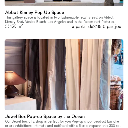
Abbot Kinney Pop Up Space
This gallery space is located in two fashionable retail areas; on Abbot
Kinney Blvd, Venice Beach, Los Angeles and in the Paramount Pictures
2
à partir de
par jour
building in Surry Hills, Sydney. GQ magazine named Abbot K
158
m
3 115 €
Jewel Box Pop-up Space by the Ocean
Our Jewel box of a shop is perfect for you Pop-up shop, product launche
or art exhibitions. Intimate and outfitted with a flexible space, this 300 sq