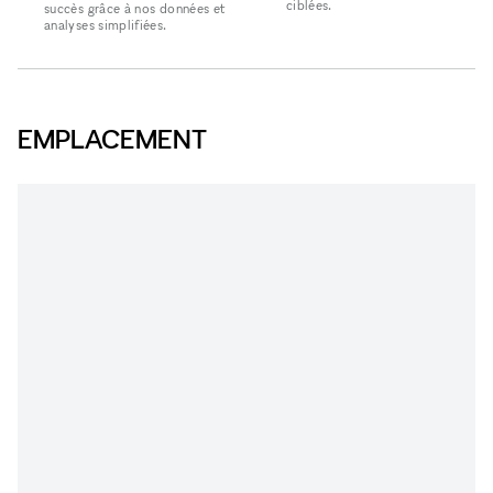
ciblées.
succès grâce à nos données et
analyses simplifiées.
EMPLACEMENT