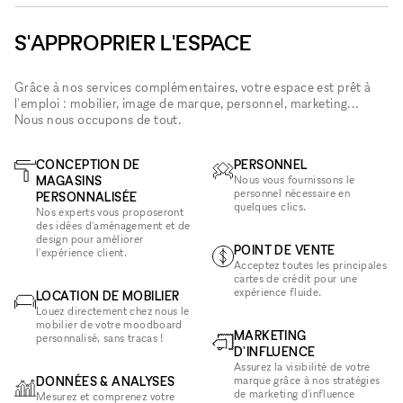
S'APPROPRIER L'ESPACE
Grâce à nos services complémentaires, votre espace est prêt à
l'emploi : mobilier, image de marque, personnel, marketing...
Nous nous occupons de tout.
CONCEPTION DE
PERSONNEL
MAGASINS
Nous vous fournissons le
personnel nécessaire en
PERSONNALISÉE
quelques clics.
Nos experts vous proposeront
des idées d'aménagement et de
design pour améliorer
POINT DE VENTE
l'expérience client.
Acceptez toutes les principales
cartes de crédit pour une
expérience fluide.
LOCATION DE MOBILIER
Louez directement chez nous le
mobilier de votre moodboard
MARKETING
personnalisé, sans tracas !
D'INFLUENCE
Assurez la visibilité de votre
DONNÉES & ANALYSES
marque grâce à nos stratégies
de marketing d'influence
Mesurez et comprenez votre