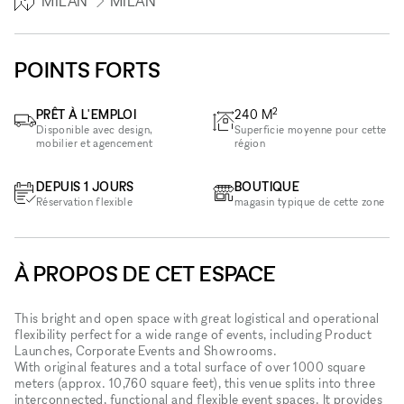
MILAN
MILAN
POINTS FORTS
2
PRÊT À L'EMPLOI
240
M
Disponible avec design,
Superficie moyenne pour cette
mobilier et agencement
région
DEPUIS 1 JOURS
BOUTIQUE
Réservation flexible
magasin typique de cette zone
À PROPOS DE CET ESPACE
This bright and open space with great logistical and operational
flexibility perfect for a wide range of events, including Product
Launches, Corporate Events and Showrooms.
With original features and a total surface of over 1000 square
meters (approx. 10,760 square feet), this venue splits into three
interconnected, functional and flexible event spaces. It provides