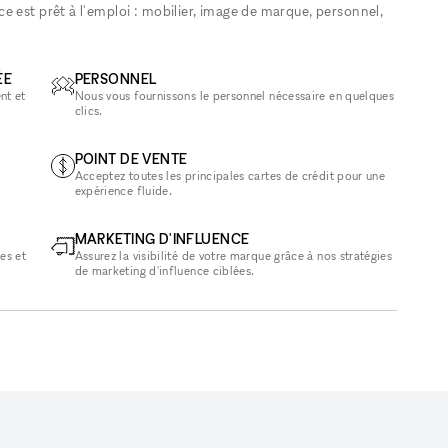
 est prêt à l'emploi : mobilier, image de marque, personnel,
ÉE
PERSONNEL
nt et
Nous vous fournissons le personnel nécessaire en quelques
clics.
POINT DE VENTE
Acceptez toutes les principales cartes de crédit pour une
expérience fluide.
MARKETING D'INFLUENCE
es et
Assurez la visibilité de votre marque grâce à nos stratégies
de marketing d'influence ciblées.