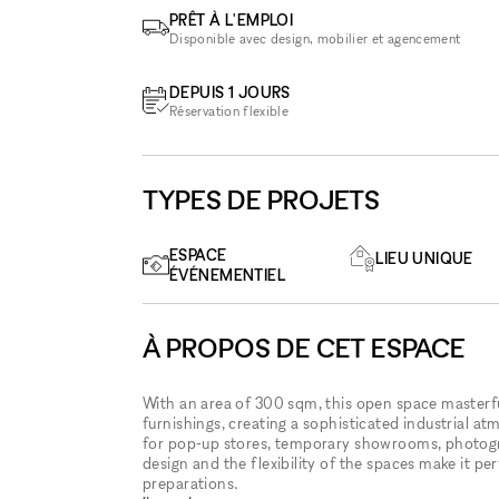
PRÊT À L'EMPLOI
Disponible avec design, mobilier et agencement
DEPUIS 1 JOURS
Réservation flexible
TYPES DE PROJETS
ESPACE
LIEU UNIQUE
ÉVÉNEMENTIEL
À PROPOS DE CET ESPACE
With an area of 300 sqm, this open space masterf
furnishings, creating a sophisticated industrial atm
for pop-up stores, temporary showrooms, photogr
design and the flexibility of the spaces make it p
preparations.