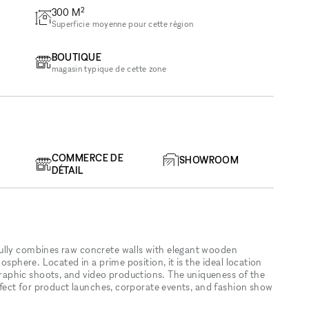
2
300
M
Superficie moyenne pour cette région
BOUTIQUE
magasin typique de cette zone
COMMERCE DE
SHOWROOM
DÉTAIL
ully combines raw concrete walls with elegant wooden
osphere. Located in a prime position, it is the ideal location
aphic shoots, and video productions. The uniqueness of the
erfect for product launches, corporate events, and fashion show