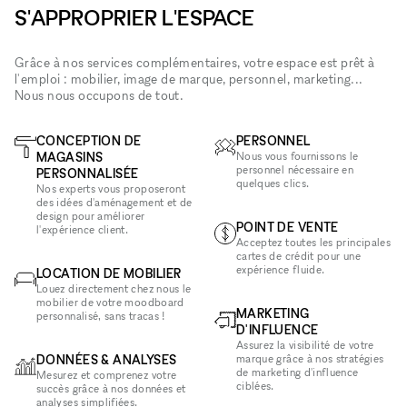
S'APPROPRIER L'ESPACE
Grâce à nos services complémentaires, votre espace est prêt à
l'emploi : mobilier, image de marque, personnel, marketing...
Nous nous occupons de tout.
CONCEPTION DE
PERSONNEL
MAGASINS
Nous vous fournissons le
personnel nécessaire en
PERSONNALISÉE
quelques clics.
Nos experts vous proposeront
des idées d'aménagement et de
design pour améliorer
POINT DE VENTE
l'expérience client.
Acceptez toutes les principales
cartes de crédit pour une
expérience fluide.
LOCATION DE MOBILIER
Louez directement chez nous le
mobilier de votre moodboard
MARKETING
personnalisé, sans tracas !
D'INFLUENCE
Assurez la visibilité de votre
DONNÉES & ANALYSES
marque grâce à nos stratégies
de marketing d'influence
Mesurez et comprenez votre
ciblées.
succès grâce à nos données et
analyses simplifiées.