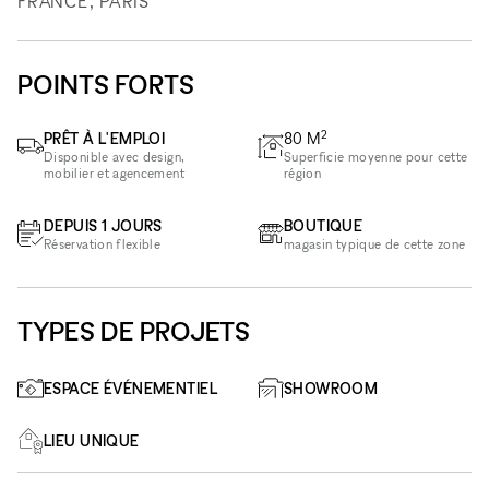
FRANCE, PARIS
POINTS FORTS
2
PRÊT À L'EMPLOI
80
M
Disponible avec design,
Superficie moyenne pour cette
mobilier et agencement
région
DEPUIS 1 JOURS
BOUTIQUE
Réservation flexible
magasin typique de cette zone
TYPES DE PROJETS
ESPACE ÉVÉNEMENTIEL
SHOWROOM
LIEU UNIQUE