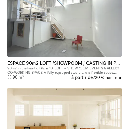
ESPACE 90m2 LOFT /SHOWROOM / CASTING IN PARIS 10ÈME - IDÉAL FASHION WEEK
90m2 in the heart of Paris 10. LOFT + SHOWROOM EVENTS GALLERY
CO-WORKING SPACE A fully equipped studio and a flexible space.
2
à partir de
par jour
PHOTO STUDIO Available 24/7. Equipment on site and for rental (ask
90
m
720 €
for a