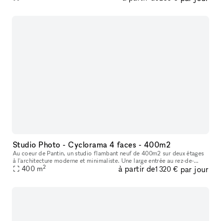
parisien, à
Studio Photo - Cyclorama 4 faces - 400m2
Au coeur de Pantin, un studio flambant neuf de 400m2 sur deux étages
à l'architecture moderne et minimaliste. Une large entrée au rez-de-
2
à partir de
par jour
chaussée vous permettra un déchargement de votre matériel au
400
m
1 320 €