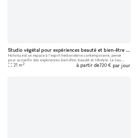
Studio végétal pour expériences beauté et bien-être immersives
Holivita est un espace à l’esprit herboristerie contemporaine, pensé
pour accueillir des expériences bien-être, beauté et lifestyle. Le lieu
2
à partir de
par jour
comprend : 🌿 une première pièce conviviale avec grande ta
21
m
720 €