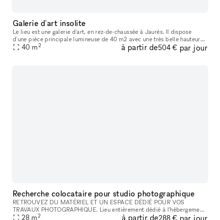
Galerie d'art insolite
Le lieu est une galerie d'art, en rez-de-chaussée à Jaurès. Il dispose
d'une pièce principale lumineuse de 40 m2 avec une très belle hauteur
2
à partir de
par jour
40
m
sous plafond et poutres apparentes. Il est aménageable en
504 €
Recherche colocataire pour studio photographique
RETROUVEZ DU MATÉRIEL ET UN ESPACE DÉDIÉ POUR VOS
TRAVAUX PHOTOGRAPHIQUE. Lieu entièrement dédié à l'hébergement
2
à partir de
par jour
d'ateliers artistiques situé à côté du Métro Hoche sur la ligne 5 du métro
28
m
288 €