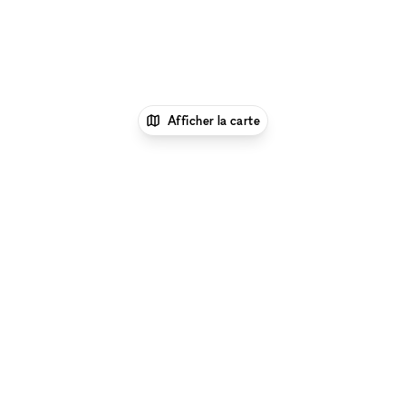
Afficher la carte
1
xNomad
Louer un local
commercial
Location Local Commercial Flexible à
Paris
Location Local Commercial Flexible à Paris 19
- 75019
Parcourir par type d'espace à Paris 19 - 75019
:
Location Galeries d'Art à Paris 19 - 75019
|
Location
Salles De Conférence à Paris 19 - 75019
|
Location