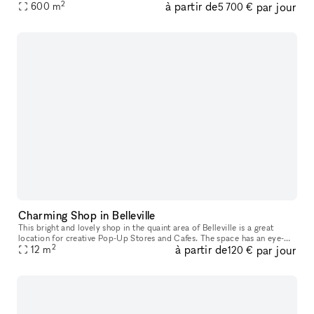
2
à partir de
par jour
600
m
Product Launch Events. The entrance to this space is housed in
5 700 €
Charming Shop in Belleville
This bright and lovely shop in the quaint area of Belleville is a great
location for creative Pop-Up Stores and Cafes. The space has an eye-
2
à partir de
par jour
catching bright yellow frontage which stands out on the ch
12
m
120 €