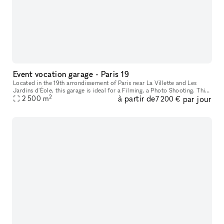
Event vocation garage - Paris 19
Located in the 19th arrondissement of Paris near La Villette and Les
Jardins d'Éole, this garage is ideal for a Filming, a Photo Shooting. This
2
à partir de
par jour
space has 3 levels with a ground floor and two basemen
2 500
m
7 200 €