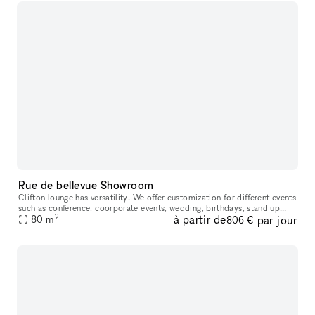
Rue de bellevue Showroom
Clifton lounge has versatility. We offer customization for different events
such as conference, coorporate events, wedding, birthdays, stand up
2
à partir de
par jour
comedy.Secondly,we are less expensive than other event
80
m
806 €