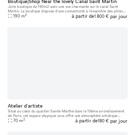
Boutique/Shop Near the lovely Canal Saint Martin
Jolie boutique de 190m2 avec une vue charmante sur le canal Saint
Martin, La boutique dispose d'une connectivité à l'ensemble des pôles
2
à partir de
par jour
190
m
urbains en quelques minutes. Nombre d'étages: 2 (117m2 au RDC
1 800 €
Atelier d'artiste
Situé au cœur du quartier Sainte-Marthe dans le 10ème arrondissement
de Paris, cet espace atypique vous offre une atmosphère artistique
2
à partir de
par jour
unique. Autrefois un atelier d'artiste, il a été transformé en
70
m
180 €