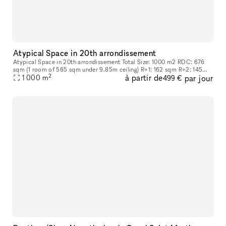
Atypical Space in 20th arrondissement
Atypical Space in 20th arrondissement Total Size: 1000 m2 RDC: 676
sqm (1 room of 565 sqm under 9.85m ceiling) R+1: 162 sqm R+2: 145
2
à partir de
par jour
sqm
1 000
m
499 €