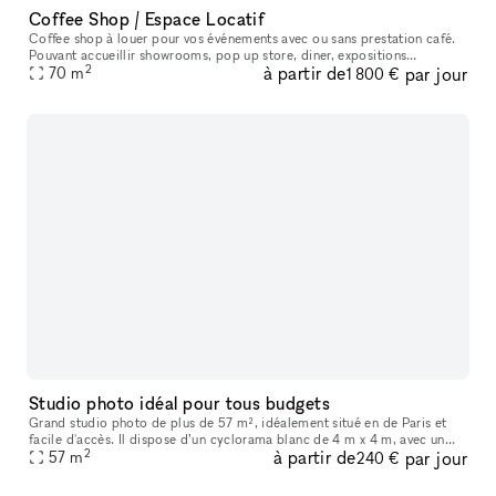
Coffee Shop / Espace Locatif
Coffee shop à louer pour vos événements avec ou sans prestation café.
Pouvant accueillir showrooms, pop up store, diner, expositions
2
à partir de
par jour
temporaires (sans perçage), événements d'entreprises, masterclass.
70
m
1 800 €
Studio photo idéal pour tous budgets
Grand studio photo de plus de 57 m², idéalement situé en de Paris et
facile d'accès. Il dispose d’un cyclorama blanc de 4 m x 4 m, avec un
2
à partir de
par jour
recul de plus de 8 mètres. (Changement de couleur possible s
57
m
240 €