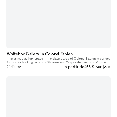
Whitebox Gallery in Colonel Fabien
This artistic gallery space in the classic area of Colonel Fabien is perfect
for brands looking to host a Showrooms, Corporate Events or Private
2
à partir de
par jour
65
m
Events. This space boasts a classic frontage with a p
456 €