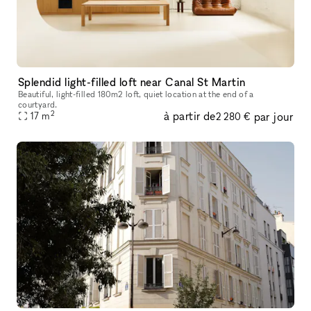
Splendid light-filled loft near Canal St Martin
Beautiful, light-filled 180m2 loft, quiet location at the end of a
courtyard.
2
à partir de
par jour
17
m
2 280 €