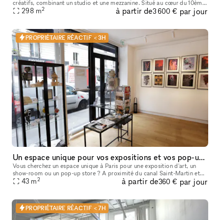
créatifs, combinant un studio et une mezzanine. Situé au cœur du 10ème
2
à partir de
par jour
arrondissement de Paris, à proximité du Canal Saint-Martin,
298
m
3 600 €
PROPRIÉTAIRE RÉACTIF < 3H
Un espace unique pour vos expositions et vos pop-up stores
Vous cherchez un espace unique à Paris pour une exposition d'art, un
show-room ou un pop-up store ? A proximité du canal Saint-Martin et
2
à partir de
par jour
de celui de la Villette qui amène à la Philharmonie, à la cité
43
m
360 €
PROPRIÉTAIRE RÉACTIF < 7H