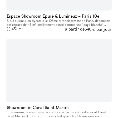
Espace Showroom Épuré & Lumineux – Paris 10e
Situé au cœur du dynamique 10ème arrondissement de Paris, découvrez
cet espace de 45 m² entièrement pensé comme une "page blanche"
2
à partir de
par jour
pour accueillir vos événements mode, sessions de stylisme, showrooms
451
m
540 €
Showroom in Canal Saint Martin
This amazing showroom space is located in the cultural area of Canal
Saint Martin. At 600 sq ft it is an ideal space for Showrooms and