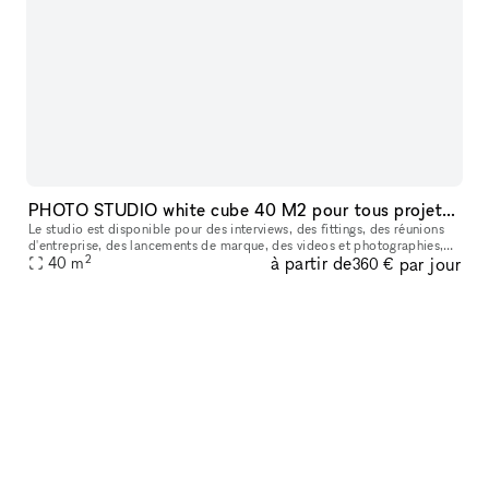
PHOTO STUDIO white cube 40 M2 pour tous projets créatifs
Le studio est disponible pour des interviews, des fittings, des réunions
d'entreprise, des lancements de marque, des videos et photographies,
2
à partir de
par jour
des décors et de la production (lumière naturelle extraor
40
m
360 €