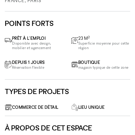
FRANCE, PARIS
POINTS FORTS
2
PRÊT À L'EMPLOI
23
M
Disponible avec design,
Superficie moyenne pour cette
mobilier et agencement
région
DEPUIS 1 JOURS
BOUTIQUE
Réservation flexible
magasin typique de cette zone
TYPES DE PROJETS
COMMERCE DE DÉTAIL
LIEU UNIQUE
À PROPOS DE CET ESPACE