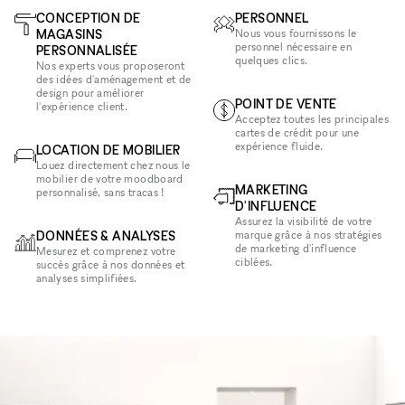
CONCEPTION DE
PERSONNEL
MAGASINS
Nous vous fournissons le
personnel nécessaire en
PERSONNALISÉE
quelques clics.
Nos experts vous proposeront
des idées d'aménagement et de
design pour améliorer
POINT DE VENTE
l'expérience client.
Acceptez toutes les principales
cartes de crédit pour une
expérience fluide.
LOCATION DE MOBILIER
Louez directement chez nous le
mobilier de votre moodboard
MARKETING
personnalisé, sans tracas !
D'INFLUENCE
Assurez la visibilité de votre
DONNÉES & ANALYSES
marque grâce à nos stratégies
de marketing d'influence
Mesurez et comprenez votre
ciblées.
succès grâce à nos données et
analyses simplifiées.