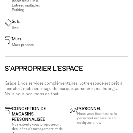
Accessible PMR
Entrées multiples
Parking
Sols
Bois
Murs
Murs propres
S'APPROPRIER L'ESPACE
Grâce à nos services complémentaires, votre espace est prêt à
l'emploi : mobilier, image de marque, personnel, marketing...
Nous nous occupons de tout.
CONCEPTION DE
PERSONNEL
MAGASINS
Nous vous fournissons le
personnel nécessaire en
PERSONNALISÉE
quelques clics.
Nos experts vous proposeront
des idées d'aménagement et de