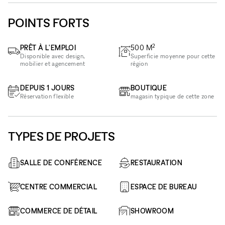
POINTS FORTS
2
PRÊT À L'EMPLOI
500
M
Disponible avec design,
Superficie moyenne pour cette
mobilier et agencement
région
DEPUIS 1 JOURS
BOUTIQUE
Réservation flexible
magasin typique de cette zone
TYPES DE PROJETS
SALLE DE CONFÉRENCE
RESTAURATION
CENTRE COMMERCIAL
ESPACE DE BUREAU
COMMERCE DE DÉTAIL
SHOWROOM