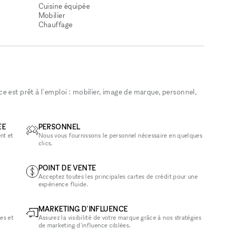
Cuisine équipée
Mobilier
Chauffage
 est prêt à l'emploi : mobilier, image de marque, personnel,
ÉE
PERSONNEL
nt et
Nous vous fournissons le personnel nécessaire en quelques
clics.
POINT DE VENTE
Acceptez toutes les principales cartes de crédit pour une
expérience fluide.
MARKETING D'INFLUENCE
es et
Assurez la visibilité de votre marque grâce à nos stratégies
de marketing d'influence ciblées.