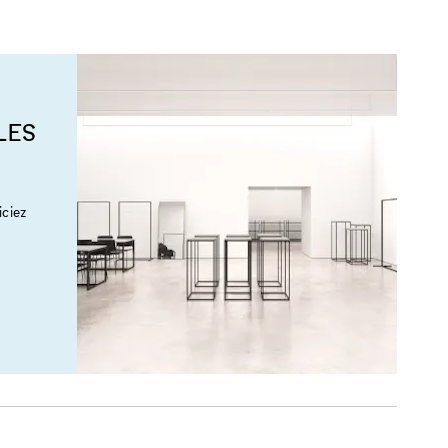
LES
ciez