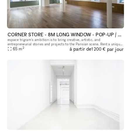
CORNER STORE - 8M LONG WINDOW - POP-UP / GALLERY / SHOWROOM BOUTIQUE - ESPACE TRIGRAM - GRAVILLIERS
espace trigram's ambition is to bring creative, artistic, and
entrepreneurial stories and projects to the Parisian scene. Rent a unique
2
à partir de
par jour
space in the heart of Paris' Marais district : espace trigram
65
m
1 200 €