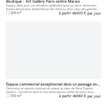
Boutique - Art Gallery Paris centre Marais
Espace idéal pour une utilisation éphémère (pop-up store, showroom,
bureau temporaire, événement privé). Situé au plein cœur des galeries
2
à partir de
par jour
d'art dans le haut Marais non loin de la rue du temple et du
124
m
600 €
Espace commerciel exceptionnel dans un passage entre Opéra et Palais Royal
Découvrez un espace commercial unique au cœur de Paris! Espace ,
Galerie , commerce dans un lieu historique au centre de paris, vous
2
à partir de
par jour
serez transporté dans une atmosphère élégante et raffinée. Profite
100
m
660 €