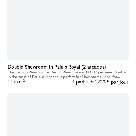
Double Showroom in Palais Royal (2 arcades)
The Fashion Week and/or Design Week price is 12 000 per week. Nestled
in the heart of Paris, our space is perfect for Showrooms, ideal for
2
à partir de
par jour
curated presentations at the intersection of design, art, an
75
m
1 200 €