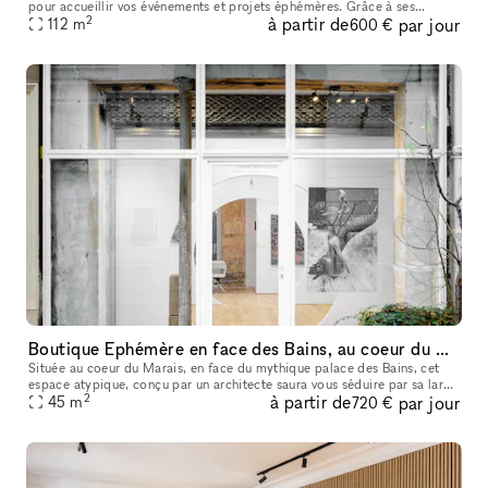
pour accueillir vos événements et projets éphémères. Grâce à ses
2
à partir de
par jour
grandes vitrines d’angle, sa belle luminosité, ses poutres
112
m
600 €
Boutique Ephémère en face des Bains, au coeur du Marais
Située au coeur du Marais, en face du mythique palace des Bains, cet
espace atypique, conçu par un architecte saura vous séduire par sa large
2
à partir de
par jour
vitrine, son parquet chaleureux et sa double exposition (
45
m
720 €