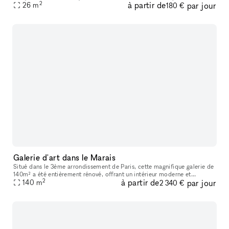
2
à partir de
par jour
right next door: Edgar, Hôtel du Sentier, rue du Nil. N
26
m
180 €
Galerie d'art dans le Marais
Situé dans le 3ème arrondissement de Paris, cette magnifique galerie de
140m² a été entièrement rénové, offrant un intérieur moderne et
2
à partir de
par jour
attrayant. Cette galerie offre un espace polyvalent, entièremen
140
m
2 340 €