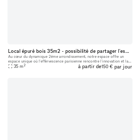
Local épuré bois 35m2 - possibilité de partager l'espace avec un autre locataire
Au cœur du dynamique 2ème arrondissement, notre espace offre un
espace unique où l'effervescence parisienne rencontre l'innovation et la
2
à partir de
par jour
35
m
créativité. Notre concept de boutique éphémère est plus qu'un
150 €