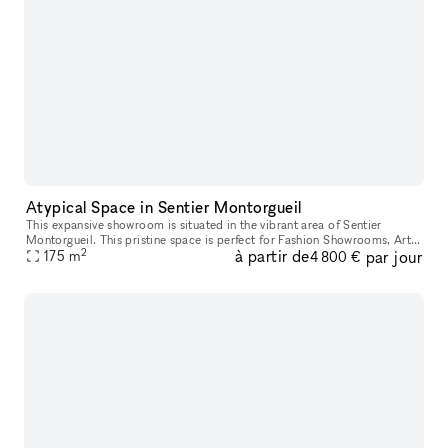
Atypical Space in Sentier Montorgueil
This expansive showroom is situated in the vibrant area of Sentier
Montorgueil. This pristine space is perfect for Fashion Showrooms, Art
2
à partir de
par jour
175
m
Exhibitions and Private Events. This is a 2
4 800 €