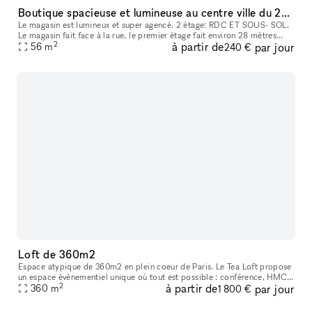
Boutique spacieuse et lumineuse au centre ville du 2e arrondissement
Le magasin est lumineux et super agencé. 2 étage: RDC ET SOUS- SOL.
Le magasin fait face à la rue, le premier étage fait environ 28 mètres
2
à partir de
par jour
carré.Idéalement situé dans le 2ème arrondissement, le pop-u
56
m
240 €
Loft de 360m2
Espace atypique de 360m2 en plein coeur de Paris. Le Tea Loft propose
un espace événementiel unique où tout est possible : conférence, HMC,
2
à partir de
par jour
showroom, séminaire, lieu d'exposition ...
360
m
1 800 €