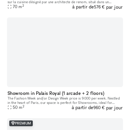
sur la cuisine désigné par une architecte de renom, situé dans un
2
à partir de
par jour
immeuble bourgeois de standing sur le boulevard Sébastopol. Cet
70
m
576 €
Showroom in Palais Royal (1 arcade + 2 floors)
The Fashion Week and/or Design Week price is 9000 per week. Nestled
in the heart of Paris, our space is perfect for Showrooms, ideal for
2
à partir de
par jour
curated presentations at the intersection of design, art, and
50
m
960 €
PREMIUM