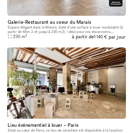
Galerie-Restaurant au coeur du Marais
Espace élégant dans le Marais, doté d’une surface à louer modulable (à
partir de 65m 2 et jusqu’à 230 m2) : idéal pour vos showrooms,
2
à partir de
par jour
vernissages, événements à l’occasion de la Fashion Week, lancemen
230
m
1 140 €
Lieu événementiel à louer – Paris
Situé au cœur de Paris, ce lieu de caractère est disponible à la location