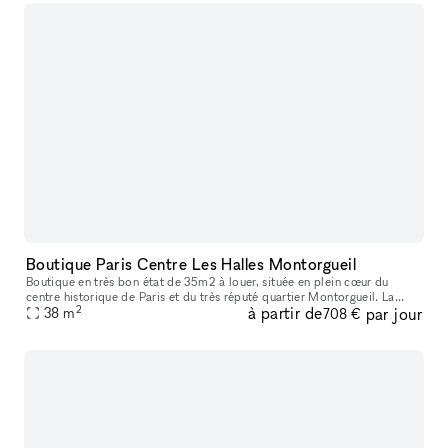
Boutique Paris Centre Les Halles Montorgueil
Boutique en très bon état de 35m2 à louer, située en plein cœur du
centre historique de Paris et du très réputé quartier Montorgueil. La
2
à partir de
par jour
surface commerciale de 21m2 est complétée d'une cave de 14m2 r
38
m
708 €