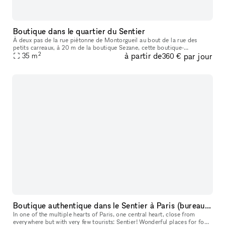
Boutique dans le quartier du Sentier
À deux pas de la rue piétonne de Montorgueil au bout de la rue des
petits carreaux, à 20 m de la boutique Sezane, cette boutique-
2
à partir de
par jour
showroom est idéalement situé entre les grand boulevards et châtelet
35
m
360 €
Boutique authentique dans le Sentier à Paris (bureau / showroom / événement)
In one of the multiple hearts of Paris, one central heart, close from
everywhere but with very few tourists: Sentier! Wonderful places for food