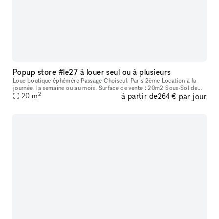
Popup store #le27 à louer seul ou à plusieurs
Loue boutique éphémère Passage Choiseul, Paris 2ème Location à la
journée, la semaine ou au mois. Surface de vente : 20m2 Sous-Sol de
2
à partir de
par jour
19m2 avec point d’eau, toilette et espace de stockage. Double e
20
m
264 €