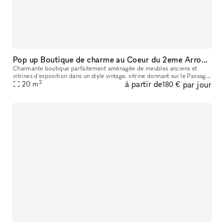
Pop up Boutique de charme au Coeur du 2eme Arrondissement
Charmante boutique parfaitement aménagée de meubles anciens et
vitrines d'exposition dans un style vintage, vitrine donnant sur le Passage
2
à partir de
par jour
Choiseul très commerçant au Coeur de PARIS entre les Jardin
20
m
180 €