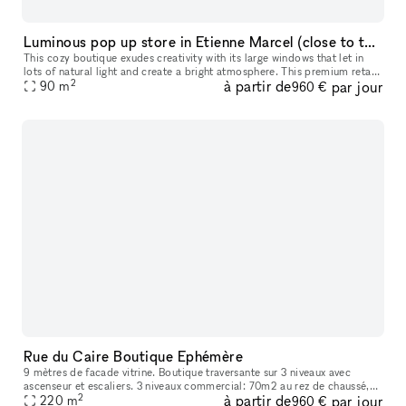
Luminous pop up store in Etienne Marcel (close to the Marais)
This cozy boutique exudes creativity with its large windows that let in
lots of natural light and create a bright atmosphere. This premium retail
2
à partir de
par jour
space is modern with contemporary interiors with whit
90
m
960 €
Rue du Caire Boutique Ephémère
9 mètres de facade vitrine. Boutique traversante sur 3 niveaux avec
ascenseur et escaliers. 3 niveaux commercial: 70m2 au rez de chaussé,
2
à partir de
par jour
220
m
60m2 au 1er sous sol et 100m2 au second sous sol. WC et k
960 €