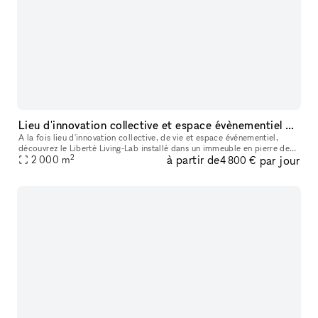
Lieu d'innovation collective et espace évènementiel Showroom
A la fois lieu d'innovation collective, de vie et espace événementiel,
découvrez le Liberté Living-Lab installé dans un immeuble en pierre de
2
à partir de
par jour
taille au coeur de Paris. Le Liberté Living Lab met à vot
2 000
m
4 800 €