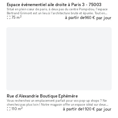
Espace événementiel aile droite à Paris 3 - 75003
Situé en plein cœur de paris, à deux pas du centre Pompidou, l’espace
Bertrand Grimont est un lieu à l’architecture brute et épurée. Tout en
2
à partir de
par jour
longueur (24m) avec une très belle hauteur sous-plafond (
75
m
960 €
Rue d'Alexandrie Boutique Ephémère
Vous recherchez un emplacement parfait pour vos pop-up shops ? Ne
cherchez pas plus loin ! Notre magasin offre un espace idéal sur deux
2
à partir de
par jour
étages, spécialement conçu pour accueillir des pop-up stores. Q
110
m
1 920 €