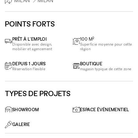
MILAN
MILAN
POINTS FORTS
2
PRÊT À L'EMPLOI
100
M
Disponible avec design,
Superficie moyenne pour cette
mobilier et agencement
région
DEPUIS 1 JOURS
BOUTIQUE
Réservation flexible
magasin typique de cette zone
TYPES DE PROJETS
SHOWROOM
ESPACE ÉVÉNEMENTIEL
GALERIE