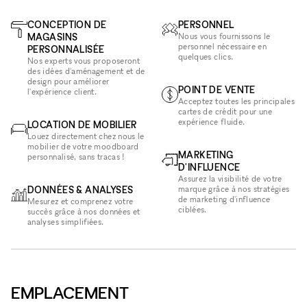
CONCEPTION DE
PERSONNEL
MAGASINS
Nous vous fournissons le
personnel nécessaire en
PERSONNALISÉE
quelques clics.
Nos experts vous proposeront
des idées d'aménagement et de
design pour améliorer
POINT DE VENTE
l'expérience client.
Acceptez toutes les principales
cartes de crédit pour une
expérience fluide.
LOCATION DE MOBILIER
Louez directement chez nous le
mobilier de votre moodboard
MARKETING
personnalisé, sans tracas !
D'INFLUENCE
Assurez la visibilité de votre
DONNÉES & ANALYSES
marque grâce à nos stratégies
de marketing d'influence
Mesurez et comprenez votre
ciblées.
succès grâce à nos données et
analyses simplifiées.
EMPLACEMENT