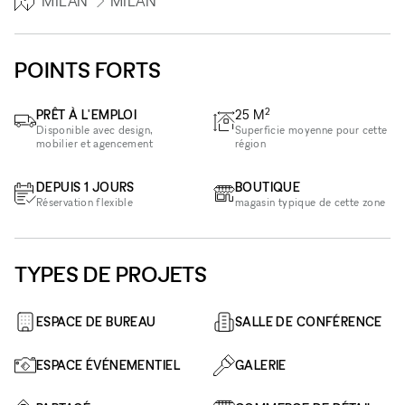
MILAN
MILAN
POINTS FORTS
2
PRÊT À L'EMPLOI
25
M
Disponible avec design,
Superficie moyenne pour cette
mobilier et agencement
région
DEPUIS 1 JOURS
BOUTIQUE
Réservation flexible
magasin typique de cette zone
TYPES DE PROJETS
ESPACE DE BUREAU
SALLE DE CONFÉRENCE
ESPACE ÉVÉNEMENTIEL
GALERIE