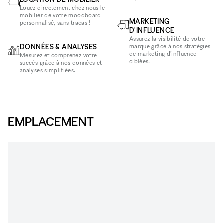
Louez directement chez nous le
mobilier de votre moodboard
MARKETING
personnalisé, sans tracas !
D'INFLUENCE
Assurez la visibilité de votre
DONNÉES & ANALYSES
marque grâce à nos stratégies
de marketing d'influence
Mesurez et comprenez votre
ciblées.
succès grâce à nos données et
analyses simplifiées.
EMPLACEMENT