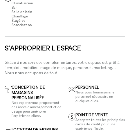
Climatisation
Bar
Salle de bain
Chauffage
Étagères
Sonorisation
S'APPROPRIER L'ESPACE
Grâce à nos services complémentaires, votre espace est prêt à
l'emploi : mobilier, image de marque, personnel, marketing...
Nous nous occupons de tout.
CONCEPTION DE
PERSONNEL
MAGASINS
Nous vous fournissons le
personnel nécessaire en
PERSONNALISÉE
quelques clics.
Nos experts vous proposeront
des idées d'aménagement et de
design pour améliorer
POINT DE VENTE
l'expérience client.
Acceptez toutes les principales
cartes de crédit pour une
expérience fluide.
LOCATION DE MOBILIER