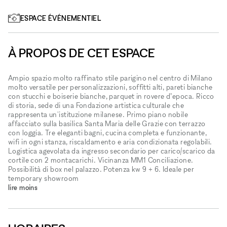
ESPACE ÉVÉNEMENTIEL
À PROPOS DE CET ESPACE
Ampio spazio molto raffinato stile parigino nel centro di Milano
molto versatile per personalizzazioni, soffitti alti, pareti bianche
con stucchi e boiserie bianche, parquet in rovere d’epoca. Ricco
di storia, sede di una Fondazione artistica culturale che
rappresenta un'istituzione milanese. Primo piano nobile
affacciato sulla basilica Santa Maria delle Grazie con terrazzo
con loggia. Tre eleganti bagni, cucina completa e funzionante,
wifi in ogni stanza, riscaldamento e aria condizionata regolabili.
Logistica agevolata da ingresso secondario per carico/scarico da
cortile con 2 montacarichi. Vicinanza MM1 Conciliazione.
Possibilità di box nel palazzo. Potenza kw 9 + 6. Ideale per
temporary showroom
lire moins