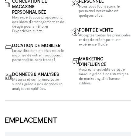
CONCEPTION DE
PERSONNEL
MAGASINS
Nous vous fournissons le
personnel nécessaire en
PERSONNALISÉE
quelques clics.
Nos experts vous proposeront
des idées d'aménagement et de
design pour améliorer
POINT DE VENTE
l'expérience client.
Acceptez toutes les principales
cartes de crédit pour une
expérience fluide.
LOCATION DE MOBILIER
Louez directement chez nous le
mobilier de votre moodboard
MARKETING
personnalisé, sans tracas !
D'INFLUENCE
Assurez la visibilité de votre
DONNÉES & ANALYSES
marque grâce à nos stratégies
de marketing d'influence
Mesurez et comprenez votre
ciblées.
succès grâce à nos données et
analyses simplifiées.
EMPLACEMENT