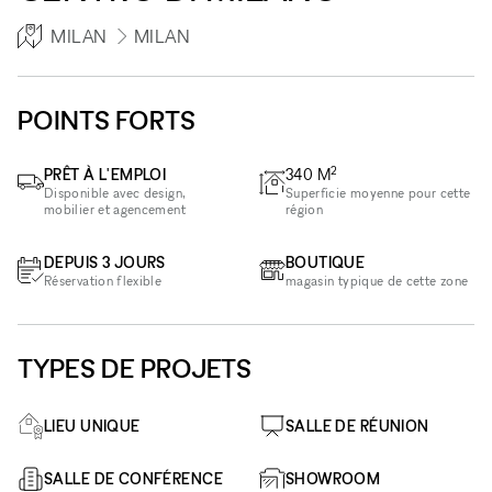
MILAN
MILAN
POINTS FORTS
2
PRÊT À L'EMPLOI
340
M
Disponible avec design,
Superficie moyenne pour cette
mobilier et agencement
région
DEPUIS 3 JOURS
BOUTIQUE
Réservation flexible
magasin typique de cette zone
TYPES DE PROJETS
LIEU UNIQUE
SALLE DE RÉUNION
SALLE DE CONFÉRENCE
SHOWROOM