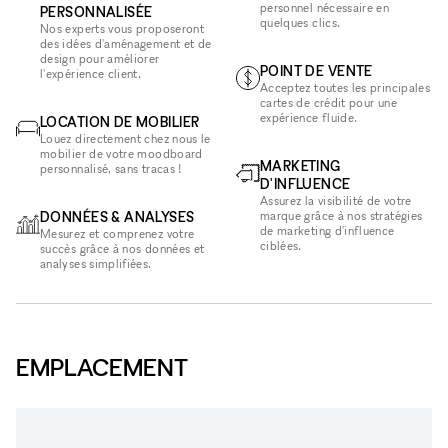
personnel nécessaire en
PERSONNALISÉE
quelques clics.
Nos experts vous proposeront
des idées d'aménagement et de
design pour améliorer
POINT DE VENTE
l'expérience client.
Acceptez toutes les principales
cartes de crédit pour une
expérience fluide.
LOCATION DE MOBILIER
Louez directement chez nous le
mobilier de votre moodboard
MARKETING
personnalisé, sans tracas !
D'INFLUENCE
Assurez la visibilité de votre
DONNÉES & ANALYSES
marque grâce à nos stratégies
de marketing d'influence
Mesurez et comprenez votre
ciblées.
succès grâce à nos données et
analyses simplifiées.
EMPLACEMENT