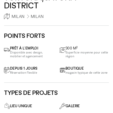
DISTRICT
MILAN
MILAN
POINTS FORTS
2
PRÊT À L'EMPLOI
300
M
Disponible avec design,
Superficie moyenne pour cette
mobilier et agencement
région
DEPUIS 1 JOURS
BOUTIQUE
Réservation flexible
magasin typique de cette zone
TYPES DE PROJETS
LIEU UNIQUE
GALERIE