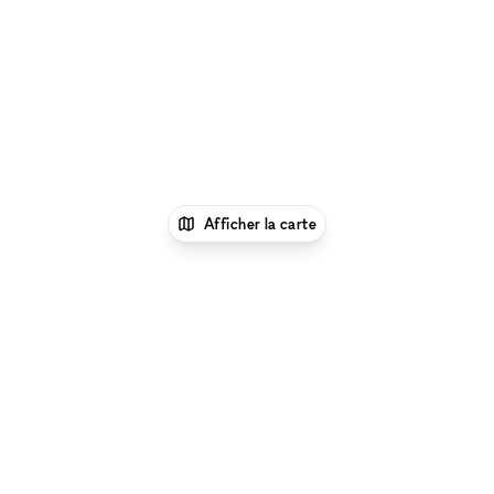
Afficher la carte
xNomad
Location showroom
Location
Showrooms à Londres
Location Showrooms à
Chelsea, Londres
Parcourir par type d'espace à Chelsea, Londres