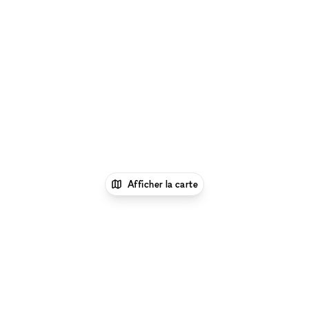
Afficher la carte
xNomad
Louer une boutique
éphémère
Location Pop Up Stores (Boutiques
Éphémères) à Londres
Location Pop Up Stores