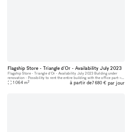
Flagship Store - Triangle d'Or - Availability July 2023
Flagship Store - Triangle d'Or - Availability July 2023 Building under
renovation - Possibility to rent the entire building with the office part->
2
à partir de
par jour
2,100 sqm Boutique Total Size: 1,064 sqm (cannot be
1 064
m
7 680 €