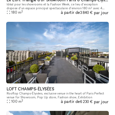
Idéal pour les showrooms et la Fashion Week, ce lieu d’exception
dispose d’un espace principal spectaculaire d’environ 180 m² avec 4
2
à partir de
par jour
180
m
mètres de hauteur sous plafond. Ses volumes impressionnants et sa
3 840 €
LOFT CHAMPS-ÉLYSÉES
Rooftop Champs-Élysées, exclusive venue in the heart of Paris Perfect
venue for Showroom, Pop Up store, Fashion show, Exhibition
2
à partir de
par jour
100
m
6 230 €