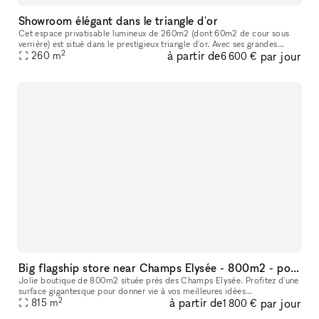
Showroom élégant dans le triangle d'or
Cet espace privatisable lumineux de 260m2 (dont 60m2 de cour sous
verrière) est situé dans le prestigieux triangle d'or. Avec ses grandes
2
à partir de
par jour
fenêtres laissant entrer une abondance de lumière naturelle,
260
m
6 600 €
Big flagship store near Champs Elysée - 800m2 - pop-up store - showroom
Jolie boutique de 800m2 située près des Champs Elysée. Profitez d'une
surface gigantesque pour donner vie à vos meilleures idées
2
à partir de
par jour
d'agencement de pop-up Store ou Showroom mode pendant les fashion
815
m
1 800 €
we