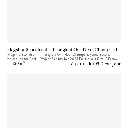
Flagship Storefront - Triangle d'Or - Near Champs-Élysées
Flagship Storefront - Triangle d'Or - Near Champs-Élysées Several
boutiques for Rent - Project September 2023 Boutique 1: Size: 213 sqm
2
à partir de
par jour
130
m
Ground Floor: 104 sqm Basement: 109 sqm Boutique 2: Size: 26
799 €