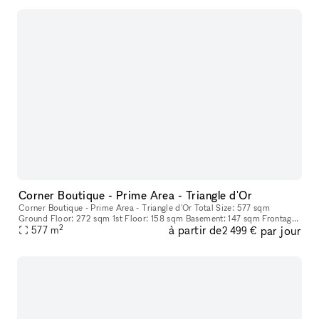
Corner Boutique - Prime Area - Triangle d'Or
Corner Boutique - Prime Area - Triangle d'Or Total Size: 577 sqm
Ground Floor: 272 sqm 1st Floor: 158 sqm Basement: 147 sqm Frontage:
2
à partir de
par jour
38 m
577
m
2 499 €