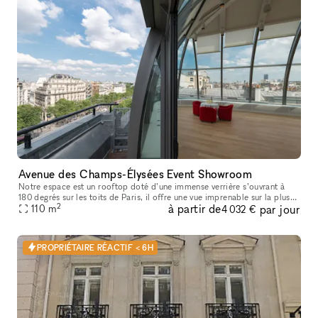
Avenue des Champs-Élysées Event Showroom
Notre espace est un rooftop doté d’une immense verrière s’ouvrant à
180 degrés sur les toits de Paris, il offre une vue imprenable sur la plus
2
à partir de
par jour
belle avenue du monde avec pour horizon, la Tour Eiffel,
110
m
4 032 €
PROPRIÉTAIRE RÉACTIF < 6H