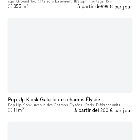
sqm Groundfloor: 172 sqm Basement: 183 sqm Frontage: 15 m
2
à partir de
par jour
355
m
999 €
Pop Up Kiosk Galerie des champs Élysée
Pop Up Kiosk. Avenue des Champs-Élysées - Paris. Different units.
2
à partir de
par jour
11
m
1 200 €