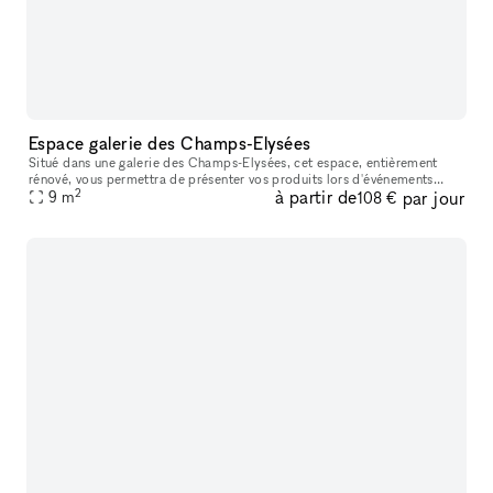
Espace galerie des Champs-Elysées
Situé dans une galerie des Champs-Elysées, cet espace, entièrement
rénové, vous permettra de présenter vos produits lors d'événements
2
à partir de
par jour
éphémères ou de ventes privées. Accès directement dans la galerie
9
m
108 €