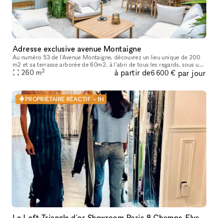
Adresse exclusive avenue Montaigne
Au numéro 53 de l'Avenue Montaigne, découvrez un lieu unique de 200
m2 et sa terrasse arborée de 60m2, à l'abri de tous les regards, sous une
2
à partir de
par jour
magnifique verrière dans un écrin de verdure tropicale.
260
m
6 600 €
PROPRIÉTAIRE RÉACTIF < 1H
Le Loft Triangle d'or Showroom Paris 8 Champs-Elysée