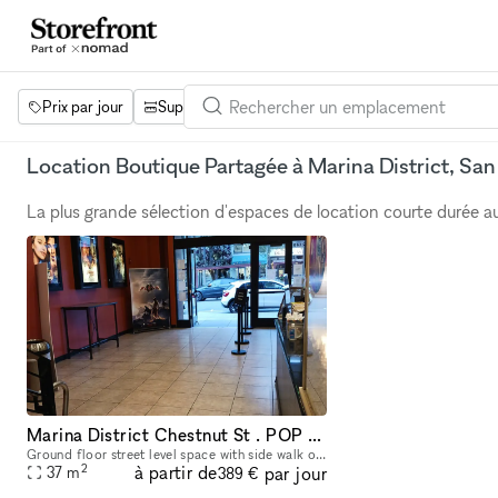
Prix par jour
Superficie
Projets
Équipements
Mot 
Location Boutique Partagée à Marina District, San
La plus grande sélection d'espaces de location courte durée 
Marina District Chestnut St . POP UP
Ground floor street level space with side walk option for setup in the heart of Marina District's Chestnut St. Tremendous foot traffic on bustling Chestnut St. Surrounded by many national and indep
2
à partir de
par jour
37
m
389 €