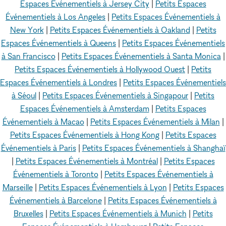
Espaces Événementiels à Jersey City
|
Petits Espaces
Événementiels à Los Angeles
|
Petits Espaces Événementiels à
New York
|
Petits Espaces Événementiels à Oakland
|
Petits
Espaces Événementiels à Queens
|
Petits Espaces Événementiels
à San Francisco
|
Petits Espaces Événementiels à Santa Monica
|
Petits Espaces Événementiels à Hollywood Ouest
|
Petits
Espaces Événementiels à Londres
|
Petits Espaces Événementiels
à Séoul
|
Petits Espaces Événementiels à Singapour
|
Petits
Espaces Événementiels à Amsterdam
|
Petits Espaces
Événementiels à Macao
|
Petits Espaces Événementiels à Milan
|
Petits Espaces Événementiels à Hong Kong
|
Petits Espaces
Événementiels à Paris
|
Petits Espaces Événementiels à Shanghaï
|
Petits Espaces Événementiels à Montréal
|
Petits Espaces
Événementiels à Toronto
|
Petits Espaces Événementiels à
Marseille
|
Petits Espaces Événementiels à Lyon
|
Petits Espaces
Événementiels à Barcelone
|
Petits Espaces Événementiels à
Bruxelles
|
Petits Espaces Événementiels à Munich
|
Petits