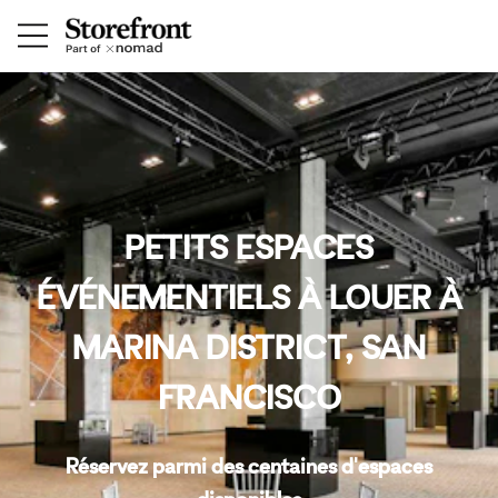
PETITS ESPACES
ÉVÉNEMENTIELS À LOUER À
MARINA DISTRICT, SAN
FRANCISCO
Réservez parmi des centaines d'espaces