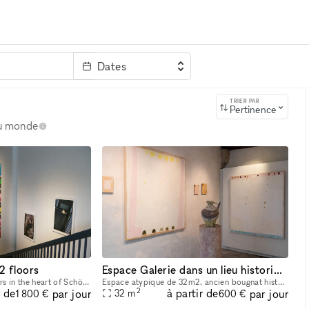
Dates
clé
TRIER PAR
Pertinence
au monde
2 floors
Espace Galerie dans un lieu historique au coeur de Saint-Germain-des-Prés
200 m2 gallery on 2 floors in the heart of Schöneberg - close to Potsdamer Str. Lots of concrete and white walls
Espace atypique de 32m2, ancien bougnat historique de la rive gauche au coeur de Paris. Un petit écrin situé en face du musée Maillol et de sa sublime fontaine. Matériaux anciens, tomettes au sol et
2
r de
à partir de
par jour
par jour
32
m
1 800 €
600 €