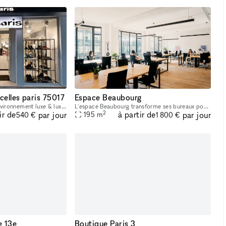
celles paris 75017
Espace Beaubourg
point de vente 50 m2. Environnement luxe & luxe abordable : Sandro , De fursac ,fusalp, la bagagerie , Paraboots , weston, church's , berenice , Faguo, MAGE ....
L'espace Beaubourg transforme ses bureaux pour votre showroom / pop up store éphémère. Les locaux comportent un grand open space très lumineux, d'une zone de vie avec une cuisine et de 3 salles de r
2
ir de
à partir de
par jour
par jour
195
m
540 €
1 800 €
e 13e
Boutique Paris 3