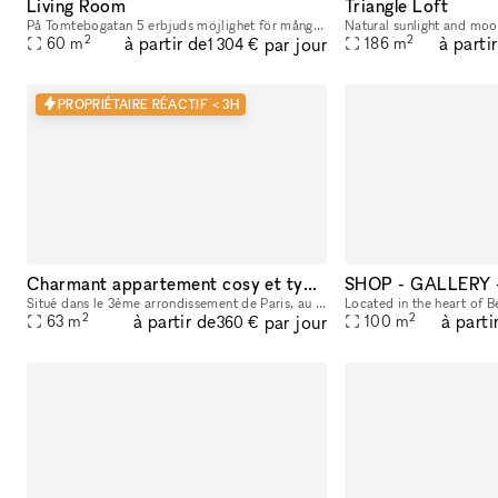
Living Room
Triangle Loft
På Tomtebogatan 5 erbjuds möjlighet för många olika typer av event. Tidigare har vi arrangerat alltifrån pop-up-butiker, photoshoots, och bokreleaser till bolagsstämmor, middagar och after work. Loka
2
2
à partir de
à parti
par jour
60
m
186
m
1 304 €
PROPRIÉTAIRE RÉACTIF < 3H
Charmant appartement cosy et typiquement parisien
Situé dans le 3ème arrondissement de Paris, au coeur du Marais, cet appartement est loué en option supplémentaire de la boutique en-dessous. 1er étage avec ascenseur. 63 m2, parquet en chêne massif,
2
2
à partir de
à parti
par jour
63
m
100
m
360 €