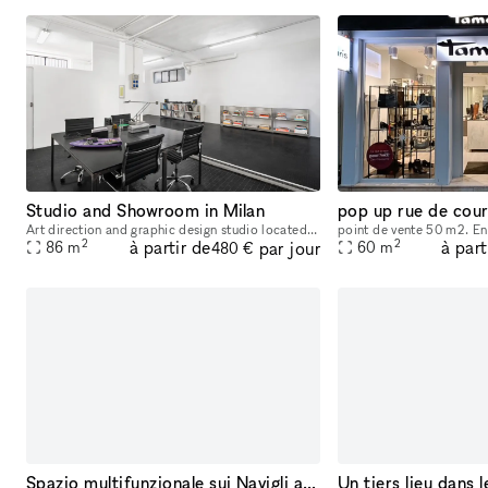
Studio and Showroom in Milan
pop up rue de cour
Art direction and graphic design studio located in Milan. The space is versatile and can be used as a showroom or photography studio, making it perfect for various creative and professional needs. Al
2
2
à partir de
à part
par jour
86
m
60
m
480 €
Spazio multifunzionale sui Navigli a Milano
Un tiers lieu dans l