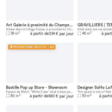
Art Galerie à proximité du Champs de Mars et de la Tour Eiffel -idéale pour des expositions d'arts modernes ou anciens, sculptures, antiquaires ou autre showroom
GRAVILLIERS / T
Située dans le Village Suisse, à proximité du Champs de Mars et de la Tour Eiffel, cette charmante boutique de 38m2 est idéale pour des expositions d'arts modernes ou anciens, sculptures, antiquaires
2
2
à partir de
à part
par jour
38
m
46
m
234 €
PROPRIÉTAIRE RÉACTIF < 4H
Bastille Pop up Store - Showroom
Designer SoHo Lof
Espace de 80m2, "White Cube" situé à deux pas de la Place de la Bastille, rue de Charenton. Disponible durant les périodes de Fashion week pour présenter votre marque, préparer des évènements. Poss
2
2
à partir de
à parti
par jour
80
m
93
m
660 €