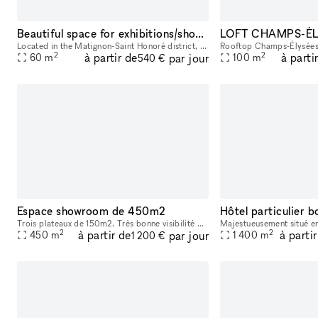
Beautiful space for exhibitions/showroom in Paris near Matignon - Champs Elysées
LOFT CHAMPS-ÉL
Located in the Matignon-Saint Honoré district, just a stone's throw from Place Beauvau, Avenue Matignon, the Elysées and the Hôtel Bristol, this space is available for temporary rental to organise yo
2
2
à partir de
à parti
par jour
60
m
100
m
540 €
Espace showroom de 450m2
Trois plateaux de 150m2. Très bonne visibilité du boulevard ainsi que du métro aérien. En angle avec 18ml sur le boulevard. Idéal déstockeur, évenements, galerie d'art, ...
2
2
à partir de
à parti
par jour
450
m
1 400
m
1 200 €