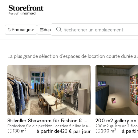
Prix par jour
Superficie
Projets
Équipements
Mot 
La plus grande sélection d'espaces de location courte durée 
Stilvoller Showroom für Fashion & Accessoires zur temporären Vermietung Berlin Wedding – 130 m² – Erdgeschoss – barrierefrei erreichbar
200 m2 gallery on 
Entdecken Sie die perfekte Location für Ihre Marke! Unser exklusiver Showroom im Herzen des trendigen Berliner Stadtteils Wedding bietet Ihnen 130 m² Präsentationsfläche, ideal für Mode und Accessoi
2
2
à partir de
à parti
par jour
130
m
200
m
420 €