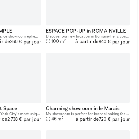
EMPLE
ESPACE POP-UP in ROMAINVILLE
Situé dans une rue animée, ce showroom éphémère offre une grande affluence de clients potentiels, idéal pour les professionnels de la mode et du retail. Sa polyvalence en fait l'endroit parfait pour
Discover our new location in Romainville, a contemporary art gallery nestled in a recently built industrial space, designed to host your ephemeral projects. Situated just a few minutes from the Bobig
2
ir de
à partir de
par jour
par jour
100
m
360 €
840 €
t Space
Charming showroom in le Marais
This space is one of New York City’s most unique event venues. Featuring a historic 1,000 sq. ft. venue, centrally located in Soho, with plenty of natural light and rustic Americana design, it will u
My showroom is perfect for brands looking for small places in a great area such as Le Marais. The entire space is 46 square meters and the showroom area is about 25 square meters. My place includes f
2
r de
à partir de
par jour
par jour
46
m
2 738 €
720 €