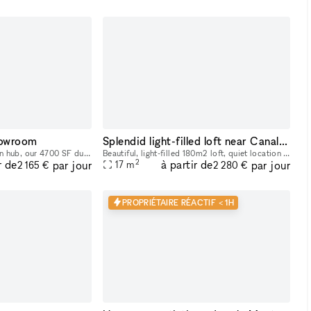
howroom
Splendid light-filled loft near Canal St Martin
Situated in SoHo's fashion hub, our 4700 SF duplex, the Wooster Vogue Showroom, offers a prime location for Fashion Week showcases. Split between the ground and lower levels, it's perfectly configure
Beautiful, light-filled 180m2 loft, quiet location at the end of a courtyard.
2
r de
à partir de
par jour
par jour
17
m
2 165 €
2 280 €
PROPRIÉTAIRE RÉACTIF < 1H