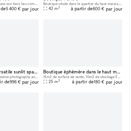
ESSpace vous accueille dans son tiers lieu composé de deux étages et 4 espaces. Dans un style moderne et lumineux, venez organiser vos séminaires, réunions, soirées d'entreprises, afterwork ou bien
Boutique située dans le quartier du haut marais, Paris 3, à disposition pour tous types d'événements, expositions, pop-up, showroom ou Fashion Week. Si vous chercher et/ou souhaitez louer notre jolie
2
 de
à partir de
par jour
par jour
42
m
5 400 €
600 €
Studio Stellar, a versatile sunlit space.
Boutique éphémère dans le haut marais
STUDIO STELLAR is a creative photography and styling studio that also serves as a meeting point for events,work meetings, exhibitions for the Berlin and international artistic community, world-famous
15m2 de surface de vente, 10m2 de stockage Ecran samsung frame disponible si besoin Connexion internet Machine à café Toilette Pas de possibilité de cuisiner sur place
2
ir de
à partir de
par jour
par jour
25
m
996 €
180 €