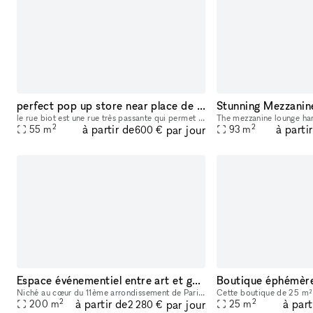
perfect pop up store near place de Clichy 18 rue biot
le rue biot est une rue très passante qui permet d'irriguer le quartier batignolles, rue des dames... depuis le metro place de clichy nombreux cafés et restaurants salle de spectacle à proximité cli
2
2
à partir de
à parti
par jour
55
m
93
m
600 €
Espace événementiel entre art et gastronomie
Niché au cœur du 11ème arrondissement de Paris, à république, notre espace est un lieu événementiel sur deux niveaux où l’art et la gastronomie se rencontrent, se mêlent, et donnent naissance à des m
2
2
à partir de
à part
par jour
200
m
25
m
2 280 €