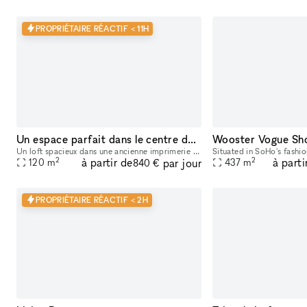
PROPRIÉTAIRE RÉACTIF < 11H
Un espace parfait dans le centre de paris
Wooster Vogue S
Un loft spacieux dans une ancienne imprimerie reconvertie en galerie dans une déco industrielle, parfait pour vos showrooms et expositions artistiques. Située place de la république, en plein centre
2
2
à partir de
à parti
par jour
120
m
437
m
840 €
PROPRIÉTAIRE RÉACTIF < 2H