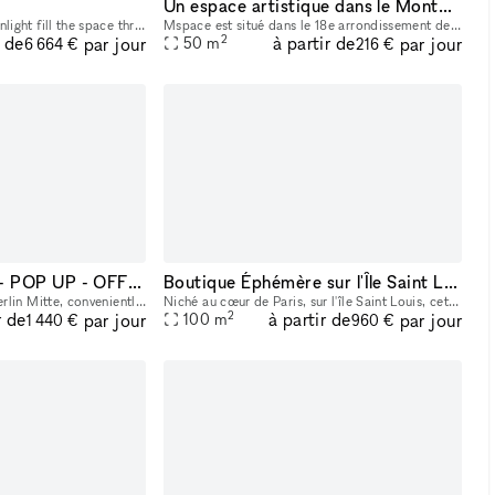
Un espace artistique dans le Montmartre
Natural sunlight and moonlight fill the space through our full wraparound floor-to-ceiling windows.
Mspace est situé dans le 18e arrondissement de Paris, au pied de la charmante zone artistique et commerciale de Montmartre. Un emplacement exceptionnel au cœur de Paris, à deux pas de Montmartre Des
2
r de
à partir de
par jour
par jour
50
m
6 664 €
216 €
SHOP - GALLERY - POP UP - OFFICE SPACE
Boutique Éphémère sur l'Île Saint Louis à Paris
Located in the heart of Berlin Mitte, conveniently situated within walking distance from U-Bahn and S-Bahn stations Weinmeisterstrasse, Oranienburger Strasse, Hackescher Markt and Rosenthaler Platz,
Niché au cœur de Paris, sur l'île Saint Louis, cet espace de 100m2 sur rue est parfaitement adapté aux événements éphémères tels que des pop-up store, showrooms, des présentations d'art et des événe
2
r de
à partir de
par jour
par jour
100
m
1 440 €
960 €