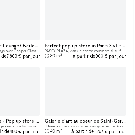
Stunning Mezzanine Lounge Overlooking Classic Car Showroom
Perfect pop up store in Paris XVI PASSY
The mezzanine lounge hangs over Cooper Classic’s one of a kind collection of classic cars. It is outfitted with 3 skylights, elegant seating, a custom Rolls Royce coffee table, and is adorned with ph
PASSY PLAZA, dans le centre commercial au 53 rue de passy , mise à disposition d'une boutique de 80 m2. centrale avec flux garanti.
2
r de
à partir de
par jour
par jour
80
m
7 809 €
900 €
Boutique éphémère - Pop up store Rue Commines
Galerie d'art au coeur de Saint-Germain-des-Prés
Cette boutique de 25 m² possède une luminosité exceptionnelle. Située dans un quartier bobo, cette rue du 3e arrondissement. Pop-up idéal dans le cadre de marques de mode masculine ou de galeristes e
Située au coeur du quartier des galeries de Saint-Germain-des-Prés, notre espace offre un white cube rare de 40m2, vous laissant toute liberté pour déployer votre concept de pop-up store / galerie.
2
ir de
à partir de
par jour
par jour
40
m
480 €
1 267 €