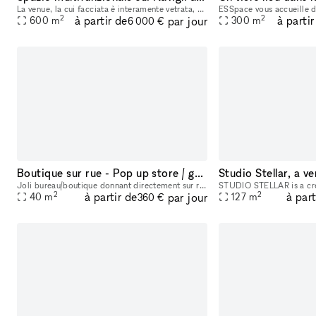
La venue, la cui facciata è interamente vetrata, ha una superficie di 300mq, ampliabile a 600mq, comprendente due banconi bar, una cucina professionale completamente attrezzata, un desk reception, gu
2
2
à partir de
à partir
par jour
600
m
300
m
6 000 €
Boutique sur rue - Pop up store / galerie / espace de travail... dans super quartier !
Joli bureau/boutique donnant directement sur rue, dans le beau quartier du 9ème arrondissement de Paris. Meublée avec gout, mobilier neuf et bien équipé. Un espace principale avec grande table de tra
2
2
à partir de
à part
par jour
40
m
127
m
360 €