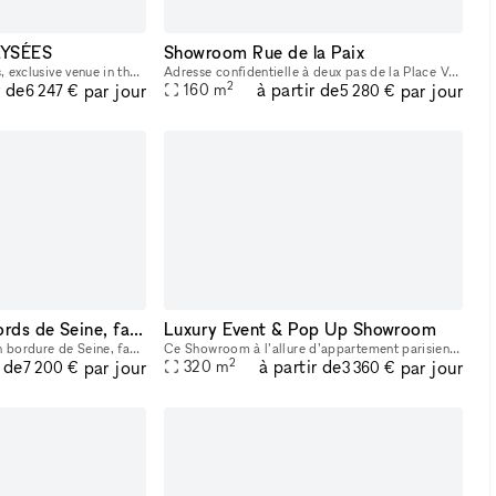
YSÉES
Showroom Rue de la Paix
Rooftop Champs-Élysées, exclusive venue in the heart of Paris Perfect venue for Showroom, Pop Up store, Fashion show, Exhibition
Adresse confidentielle à deux pas de la Place Vendôme, cet appartement haussmannien de 160 m² est l’un des showrooms les plus recherchés du centre de Paris. La lumière naturelle, les volumes élégants
2
r de
à partir de
par jour
par jour
160
m
6 247 €
5 280 €
Hôtel particulier bords de Seine, face Tour Eiffel
Luxury Event & Pop Up Showroom
Majestueusement situé en bordure de Seine, face Tour Eiffel, à proximité du Palais de Tokyo, l’Hôtel Mona Bismarck by Keys présente les atouts d’une adresse d’exception. Cette sublime demeure néo-cla
Ce Showroom à l’allure d’appartement parisien, plein de charme et au cachet unique, a une superficie de 320 m2 sur deux niveaux, relié par un escalier intérieur. Lumineux, tout en volume et open spac
2
r de
à partir de
par jour
par jour
320
m
7 200 €
3 360 €