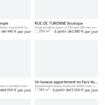
emple
RUE DE TURENNE Boutique
Située en plein cœur du Marais, à proximité immédiate des plus grands musées parisiens et à seulement dix minutes à pied des quais de Seine, cette galerie bénéficie d’un emplacement premium dans l’un
Great activation space of 220 sqm (140 sqm on the ground floor and 80 sqm in the basement​,​ located near the famous Place des Vosges. This space offers great storefront on a popular street in Paris
2
r de
à partir de
par jour
par jour
220
m
1 440 €
2 880 €
Un luxueux appartement en face du jardin des tuilerie
This 300 sqm private mansion is located in the heart of the prestigious 7th arrondissement of Paris, providing an elegant setting for all types of events: product launches, showrooms, press and influ
Appartement luxueux de plus de 400m2 avec une hauteur sous plafond de 5m situé enfin ace du jardin des tuileries. Idéal pour vos évènements : Fashion week, press Day, Diner...
2
 de
à partir de
par jour
par jour
342
m
6 000 €
12 000 €