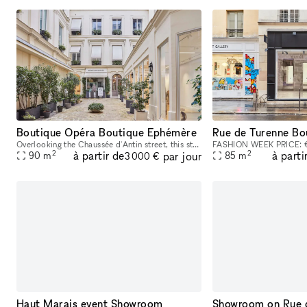
Boutique Opéra Boutique Ephémère
Rue de Turenne Bo
Overlooking the Chaussée d'Antin street, this store benefits from a strategic location in the heart of a lively district in the 9th arrondissement of Paris. Boutique Opéra is a space of 90 m2, compos
2
2
à partir de
à parti
par jour
90
m
85
m
3 000 €
Haut Marais event Showroom