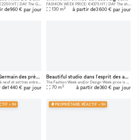
FASHION WEEK PRICE: €2250 HT / DAY The Galerie is located in the artistic rue des Filles Du Calvaire​,​ centre of Haut Marais​,​ a district known for its art galleries and high end boutiques on Beaum
FASHION WEEK PRICE: €4375 HT / DAY The showroom is fully renovated with an architecture combining modernity and Parisian charm​,​ in one of the most sought-after areas of the capital​,​ the Faubourg
2
ir de
à partir de
par jour
par jour
130
m
960 €
3 600 €
au coeur de Saint Germain des prés Paris 6e
Beautiful studio dans l'esprit des années de Montparnasse
La boutique a été refaite à neuf et est tres entretenue éclairage maximum parquet en bon état
The Fashion Week and/or Design Week price is 375 euros per day. Special price per month, week or week-end.This unique space located in Paris is perfectly suited for art exhibitions, providing a versa
2
r de
à partir de
par jour
par jour
70
m
1 440 €
360 €
TIF < 1H
PROPRIÉTAIRE RÉACTIF < 1H