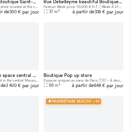
Le Marais Pop Up Boutique Saint-Gilles
Rue Debelleyme beautiful Boutique Ephémère
A 50m2 modular pop-up store located at the corner of rue de Turenne and rue Saint Gilles. Available for hire for showrooms, pop-up shops and art exhibitions. Suspended racks that can be hung up or r
Fashion Week price: 10,000 € H.T. / Week A 37m2 modular pop-up space located between rue de Bretagne and rue de Poitou. Suspended racks that hook or unhook, picture rails on all walls, mirror and fur
2
ir de
à partir de
par jour
par jour
37
m
300 €
336 €
High end showroom space central Marais district
Boutique Pop up store
New 106m2 space located in the central Marais district in Paris and available showrooms and art exhibitions. Entirely refurbished with high end services and equipment : sound system, air conditioning
Espaces uniques au cœur de Paris 🇫🇷✨ À deux pas du Centre Georges Pompidou, explorez notre tout nouveau showroom en location courte durée. L'endroit idéal pour vos expositions, ventes privées, ou mêm
2
 de
à partir de
par jour
par jour
68
m
2 400 €
648 €
PROPRIÉTAIRE RÉACTIF < 1H