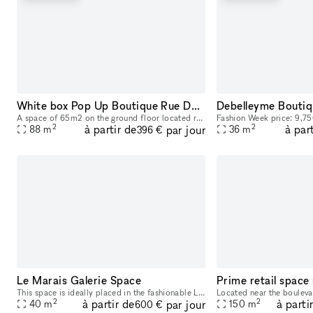
White box Pop Up Boutique Rue Debelleyme
A space of ​​65m2 on the ground floor located rue Debelleyme between rue de Bretagne and rue de Turenne. Fully modular, you will find clothes racks, furniture, picture rails, as well as a storage spa
2
2
à partir de
à par
par jour
88
m
36
m
396 €
Le Marais Galerie Space
Prime retail space
This space is ideally placed in the fashionable Le Marais neighborhood and has high foot traffic. It's a rare chance in a popular location​,​ ideal for companies​,​ artists​,​ and designers to open t
2
2
à partir de
à parti
par jour
40
m
150
m
600 €