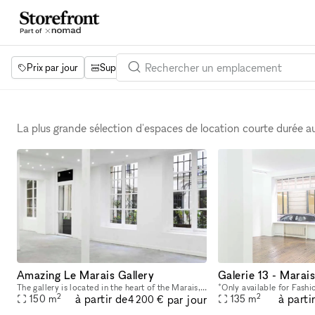
Prix par jour
Superficie
Projets
Équipements
Mot 
La plus grande sélection d'espaces de location courte durée 
Amazing Le Marais Gallery
Galerie 13 - Marai
The gallery is located in the heart of the Marais, it is a former workshop tucked away from the public eye inside an intimate courtyard. An atypical gallery that has known different historical perio
2
2
à partir de
à parti
par jour
150
m
135
m
4 200 €