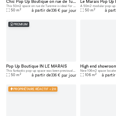
Chic Pop Up Boutique on rue de Turenne
This 50m2 space on rue de Turenne is ideal for a pop-up store, a product launch or an art gallery. Its characteristics: high ceilings and a window that opens entirely onto the street. Available for h
2
2
à partir de
à part
par jour
50
m
50
m
336 €
PREMIUM
Pop Up Boutique IN LE MARAIS
This fantastic pop-up space was been previously used by famous brand like Dita Eyewear​,​ Gémo​,​ AQ​,​ etc. It's located in the prime fashion district Le Marais in central Paris. You won't find many
2
2
à partir de
à partir
par jour
50
m
106
m
336 €
PROPRIÉTAIRE RÉACTIF < 2H