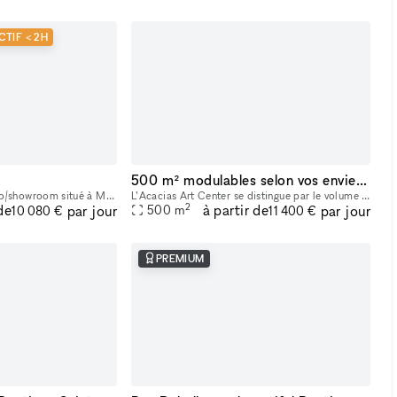
CTIF < 2H
500 m² modulables selon vos envies, à deux pas de l’Arc de Triomphe.
La Cité est un vaste studio/showroom situé à Montorgueil, dans le 2ème arrondissement de Paris. S'étendant sur 300m², l'espace comprend une galerie sur la rue Réaumur (50m²) et un grand espace sur
L’Acacias Art Center se distingue par le volume de ses espaces, sa localisation et son identité. Un lieu unique à l'architecture prestigieuse et contemporaine. Facilité d'accès. Sa superficie de 50
2
de
à partir de
par jour
par jour
500
m
10 080 €
11 400 €
PREMIUM