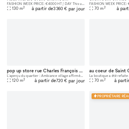
FASHION WEEK PRICE: €4000 HT / DAY This unconventional 130m2 room​,​ located in the heart of the Marais area at the end of a listed courtyard​,​ is an outstanding site because to its stunning glass r
2
2
à partir de
à part
par jour
130
m
70
m
3 360 €
pop up store rue Charles François Dupuis, Paris 3e
L'aperçu du quartier : Ambiance village affirmée du secteur, entre artisans et jeunes créateurs Voisinage immédiat du Carreau du Temple, lieu culturel et sportif incontournable Concentration de galer
2
2
à partir de
à parti
par jour
120
m
70
m
720 €
PROPRIÉTAIRE RÉAC