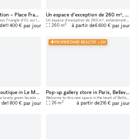
Showroom d’Exception – Place François 1er, Paris VIII
Un espace d’exception de 260 m², entièrement privatisable, au cœur du 2ᵉ arrondissement de Paris
Situé au cœur du prestigieux Triangle d’Or, sur la très recherchée Place François 1er, cet espace exceptionnel de 400 m² au 2ᵉ étage bénéficie d’un emplacement premium à quelques pas seulement de la
Un espace d’exception de 260 m², entièrement privatisable, au cœur du 2ᵉ arrondissement de Paris. Situé au 4ᵉ étage d’un bel immeuble aux grandes huisseries, ce nouvel espace entièrement vitré est ba
2
 de
à partir de
par jour
par jour
260
m
11 400 €
6 600 €
PROPRIÉTAIRE RÉACTIF < 2H
Beautiful Pop Up Boutique in Le Marais
Pop-up gallery store in Paris, Belleville
This beautiful space with a lovely green facade offers a corner location on the famous Rue Charlot​,​ in the heart of Le Marais. It's freshly renovated with white walls​,​ ceiling​,​ and floor. 146 s
Welcome to this new space in the heart of Belleville, in the dynamic Jourdain district of the 20th arrondissement of Paris. Formerly a contemporary art gallery, this space has recently been renovated
2
r de
à partir de
par jour
par jour
26
m
1 800 €
216 €