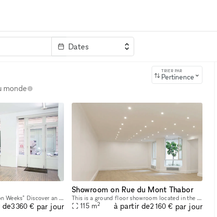
Dates
clé
TRIER PAR
Pertinence
au monde
s
Showroom on Rue du Mont Thabor
*Only available for Fashion Weeks* Discover an exclusive location: Galerie 13, a gallery as well as a showroom that can accommodate up to 60 pax. This location has a unique atmosphere with its sleek
This is a ground floor showroom located in the heart of one of the most renowned areas in Paris, Place Vendome, featuring a small private courtyard. This space, designed for welcoming customers and p
2
r de
à partir de
par jour
par jour
115
m
3 360 €
2 160 €