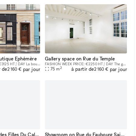
utique Ephémère
Gallery space on Rue du Temple
FASHION WEEK PRICE: €3125 HT / DAY La boutique Turenne est au coeur des événements de la mode et de l’art dans un quartier vivant. Elle est composée de 3 pieces en enfilade ouvertes sur une vitrine
FASHION WEEK PRICE: €2250 HT / DAY The gallery is located in the Haut Marais near the rue de Bretagne and the rue Portefoin. The 75m2 space is located on the first floor at the end of a small Parisa
2
r de
à partir de
par jour
par jour
75
m
2 160 €
2 160 €
Showroom on Rue des Filles Du Calvaire
Showroom on Rue du Faubourg Saint-Honoré