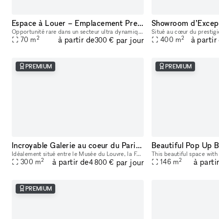
Espace à Louer – Emplacement Premium proche Châtelet
Opportunité rare dans un secteur ultra dynamique ! Situé à deux pas de Châtelet, sur un axe très passant, cet espace commercial de 70 m² bénéficie de la clientèle de RETRO, qui a fait ses preuves d
2
2
à partir de
à partir
par jour
70
m
400
m
300 €
PREMIUM
PREMIUM
Incroyable Galerie au coeur du Paris Culturel
Idéalement situé entre le Musée du Louvre, la Fondation Quartier, la Collection Pinault, la Samaritaine et les Jardins du Palais Royal, le 15 rue du Louvre s’impose comme un espace raffiné et stratég
2
2
à partir de
à parti
par jour
300
m
146
m
4 800 €
PREMIUM