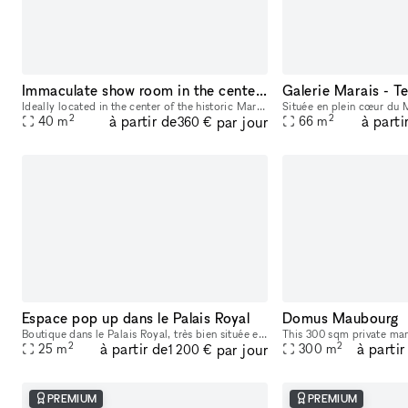
Immaculate show room in the center of Paris - Marais
Galerie Marais - T
Ideally located in the center of the historic Marais area of Paris this space of 40 square meters completely renovated with a stunning brass store front is ideal to receive clients and show products.
2
2
à partir de
à parti
par jour
40
m
66
m
360 €
Espace pop up dans le Palais Royal
Domus Maubourg
Boutique dans le Palais Royal, très bien située entre de belles enseignes, vitrine, 2 accès, grilles de sécurité, réserve et toilettes en sous sol, idéal pour pop up Fashion week
2
2
à partir de
à partir
par jour
25
m
300
m
1 200 €
PREMIUM
PREMIUM