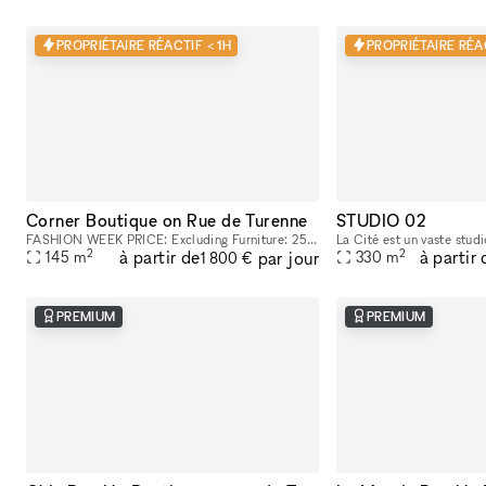
PROPRIÉTAIRE RÉACTIF < 1H
PROPRIÉTAIRE RÉA
Corner Boutique on Rue de Turenne
STUDIO 02
FASHION WEEK PRICE: Excluding Furniture: 25.000€HT Including Furniture: 28.000€HT The rue de Turenne​​,​​ historically the street of wholesalers​​,​​ has become over the years an emblematic and essen
2
2
à partir de
à partir 
par jour
145
m
330
m
1 800 €
PREMIUM
PREMIUM