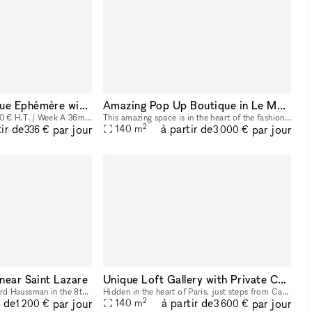
Debelleyme Boutique Ephémère with high exposure
Amazing Pop Up Boutique in Le Marais
Fashion Week price: 9,750 € H.T. / Week A 36m2 pop-up store for rent on the ground floor located rue Debelleyme at the corner of rue de Poitou and in the immediate vicinity of rue Vieille du Temple a
This amazing space is in the heart of the fashion and art scene in a lively neighborhood. It has an exhibition space on the ground floor of 100m ² with an 8 meters long street side window overlooking
2
tir de
à partir de
par jour
par jour
140
m
336 €
3 000 €
 near Saint Lazare
Unique Loft Gallery with Private Courtyard | République – Canal Saint-Martin
Located near the boulevard Haussman in the 8th district, this versatile retail space is ideal for pop-up shops, events, and showrooms. Boasting high foot traffic and a prime position in front of the
Hidden in the heart of Paris, just steps from Canal Saint-Martin and Place de la République, this beautifully renovated 145 sqm gallery offers a unique setting for creative and corporate events. Des
2
r de
à partir de
par jour
par jour
140
m
1 200 €
3 600 €