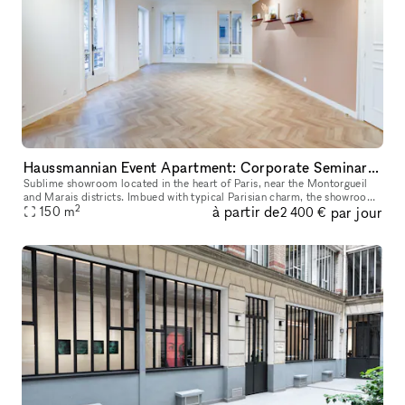
Haussmannian Event Apartment: Corporate Seminars, Conferences, Showrooms...
Sublime showroom located in the heart of Paris, near the Montorgueil
and Marais districts. Imbued with typical Parisian charm, the showroom
2
à partir de
par jour
offers an incomparable showcase. You can rent it to highlig
150
m
2 400 €