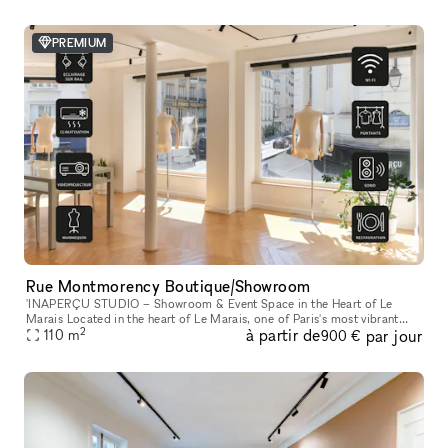
PREMIUM
Rue Montmorency Boutique/Showroom
'INAPERÇU STUDIO – Showroom & Event Space in the Heart of Le
Marais Located in the heart of Le Marais, one of Paris's most vibrant
2
à partir de
par jour
and sought-after neighborhoods, L'INAPERÇU STUDIO is a versatile ve
110
m
900 €