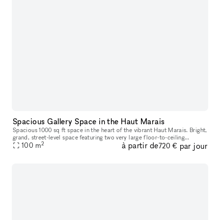
Spacious Gallery Space in the Haut Marais
Spacious 1000 sq ft space in the heart of the vibrant Haut Marais. Bright,
grand, street-level space featuring two very large floor-to-ceiling
2
à partir de
par jour
windows that open directly onto the street, offering str
100
m
720 €