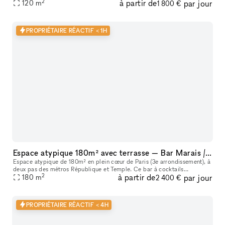
2
à partir de
par jour
120
m
1 800 €
PROPRIÉTAIRE RÉACTIF < 1H
Espace atypique 180m² avec terrasse — Bar Marais / République — Showroom, shooting, pop-up restaurant, défilé
Espace atypique de 180m² en plein cœur de Paris (3e arrondissement), à
deux pas des métros République et Temple. Ce bar à cocktails
2
à partir de
par jour
centenaire fondé en 1923 offre un cadre unique et scénographiable p
180
m
2 400 €
PROPRIÉTAIRE RÉACTIF < 4H