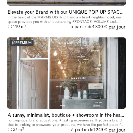
Elevate your Brand with our UNIQUE POP UP SPACE in PARIS Marais
In the heart of the MARAIS DISTRICT and a vibrant neighborhood, our
space provides you with an outstanding FRONTAGE, VOLUME and
2
à partir de
par jour
140
m
ARCHITECTURE. The location is very interesting as it is on a real sho
1 800 €
PREMIUM
A sunny, minimalist, boutique + showroom in the heart of the Lower East Side, Manhattan
For pop-ups, brand activations, + tasting experiences. If you're a brand
that is looking to showcase your products, we have the perfect place for
2
à partir de
par jour
you. Our sustainably designed 'pop up space' is ide
37
m
1 249 €