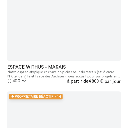
ESPACE WITHUS - MARAIS
Notre espace atypique et épuré en plein coeur du marais (situé entre
l'Hotel de Ville et la rue des Archives), vous accueil pour vos projets en
2
à partir de
par jour
tout genre : Shooting/tournage , défilé , showroom , pr
400
m
4 800 €
PROPRIÉTAIRE RÉACTIF < 1H