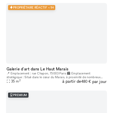
PROPRIÉTAIRE RÉACTIF < 1H
Galerie d'art dans Le Haut Marais
📍 Emplacement : rue Chapon, 75003 Paris 🏙 Emplacement
stratégique : Situé dans le cœur du Marais, à proximité de nombreux
2
à partir de
par jour
lieux culturels et artistiques. Un espace créatif indépendant, situé au
35
m
480 €
cœur
PREMIUM