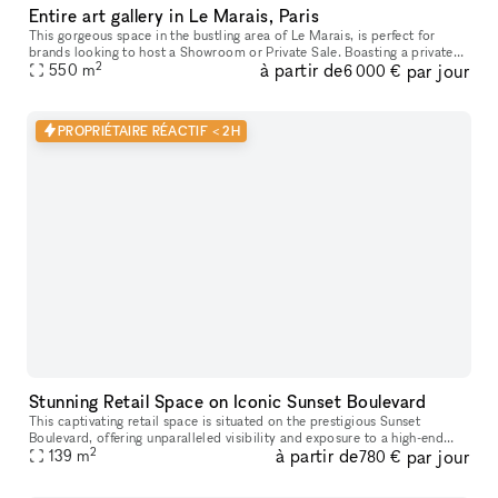
Entire art gallery in Le Marais, Paris
This gorgeous space in the bustling area of Le Marais, is perfect for
brands looking to host a Showroom or Private Sale. Boasting a private
2
à partir de
par jour
entrance that creates a well-lit ambiance. With a trendy m
550
m
6 000 €
PROPRIÉTAIRE RÉACTIF < 2H
Stunning Retail Space on Iconic Sunset Boulevard
This captivating retail space is situated on the prestigious Sunset
Boulevard, offering unparalleled visibility and exposure to a high-end
2
à partir de
par jour
139
m
clientele. Recently Renovated & Designed for Impact: Moder
780 €