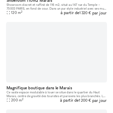
Showroom 110m2 Marais
Showroom discret et raffiné de 116 m2, situé au 147 rue du Temple –
75003 PARIS, en fond de cour. Dans un pur style industriel avec ses murs
2
à partir de
par jour
blancs et son sol en béton, il bénéficie d’une lumière du
120
m
1 320 €
Magnifique boutique dans le Marais
Ce vaste espace modulable à louer se situe dans le quartier du Haut
Marais, centre de gravité des touristes et parisiens les plus branchés. Les
2
à partir de
par jour
boutiques y sont pointues, les bars et restaurants, con
200
m
1 200 €