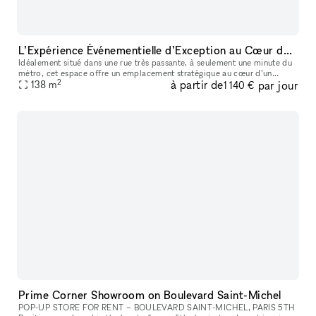
L’Expérience Événementielle d’Exception au Cœur de Bastille
Idéalement situé dans une rue très passante, à seulement une minute du
métro, cet espace offre un emplacement stratégique au cœur d’un
2
à partir de
par jour
138
m
quartier dynamique et recherché. La boutique de 90 m² bénéficie
1 140 €
Prime Corner Showroom on Boulevard Saint-Michel
POP-UP STORE FOR RENT – BOULEVARD SAINT-MICHEL, PARIS 5TH