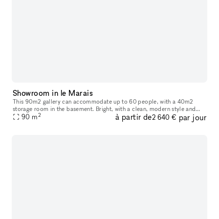
Showroom in le Marais
This 90m2 gallery can accommodate up to 60 people, with a 40m2
storage room in the basement. Bright, with a clean, modern style and
2
à partir de
par jour
ample hanging space, this gallery is ideal for art exhibitions, sh
90
m
2 640 €