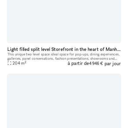
Light filled split level Storefront in the heart of Manhattan (with high ceilings and multiple rooms)
This unique two level space ideal space for pop-ups, dining experiences,
galleries, panel conversations, fashion presentations, showrooms and
2
à partir de
par jour
204
more. With a total ceiling height of 26' the two story s
m
4 946 €