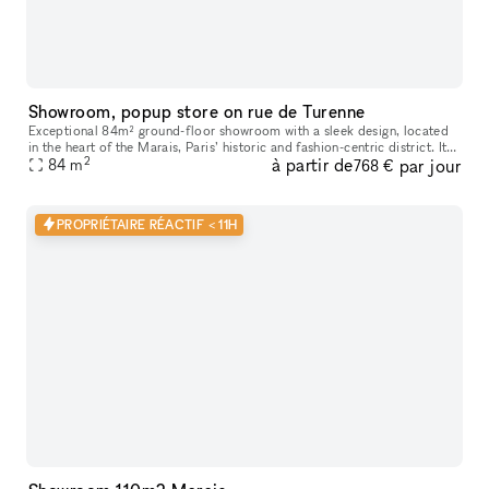
Showroom, popup store on rue de Turenne
Exceptional 84m² ground-floor showroom with a sleek design, located
in the heart of the Marais, Paris’ historic and fashion-centric district. Its
2
à partir de
par jour
prime location and flexible layout make it ideal for
84
m
768 €
PROPRIÉTAIRE RÉACTIF < 11H