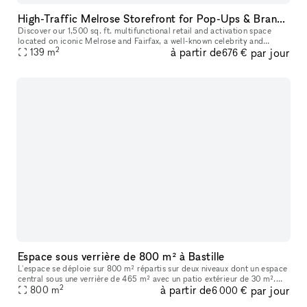
High-Traffic Melrose Storefront for Pop-Ups & Brand Activations
Discover our 1,500 sq. ft. multifunctional retail and activation space
located on iconic Melrose and Fairfax, a well-known celebrity and
2
à partir de
par jour
139
m
cultural hotspot in Los Angeles. Surrounded by luxury brands
676 €
Espace sous verrière de 800 m² à Bastille
L'espace se déploie sur 800 m² répartis sur deux niveaux dont un espace
central sous une verrière de 465 m² avec un patio extérieur de 30 m².
2
à partir de
par jour
Vous trouverez en pièce jointe une présentation détaillée
800
m
6 000 €