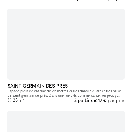
SAINT GERMAIN DES PRES
Espace plein de charme de 26 mètres carrés dans le quartier très prisé
de saint germain de prés. Dans une rue très commerçante, on peut y
2
à partir de
par jour
apercevoir le carré saint germain, idéal pour y accueillir sa
26
m
312 €