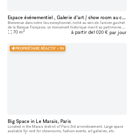
Espace événementiel , Galerie d’art / show room au cœur de Paris
Bienvenue dans notre lieu exceptionnel, niché au sein de l'ancien guichet
de la Banque Française, un monument historique inscrit au patrimoine.
2
à partir de
par jour
Cet espace polyvalent offre une variété d'options pour
70
m
1 020 €
PROPRIÉTAIRE RÉACTIF < 1H
Big Space in Le Marais, Paris
Located in the Marais district of Paris 3rd arrondissement. Large space
available for rent for showrooms, fashion events, art galleries, etc.