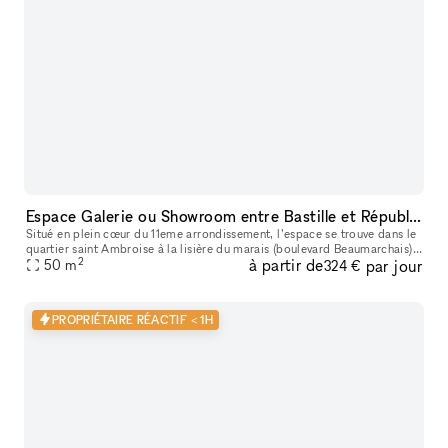
Espace Galerie ou Showroom entre Bastille et République
Situé en plein cœur du 11eme arrondissement, l’espace se trouve dans le
quartier saint Ambroise à la lisière du marais (boulevard Beaumarchais)
2
à partir de
par jour
et du quartier Rue saint Maur (espace des lumières et s
50
m
324 €
PROPRIÉTAIRE RÉACTIF < 1H