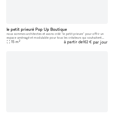
le petit prieuré Pop Up Boutique
nous sommes architectes et avons créé "le petit prieure" pour offrir un
espace aménagé et modulable pour tous les créateurs qui souhaitent
2
à partir de
par jour
présenter leur travaux ( designers, artistes, céramistes, ph
15
m
162 €