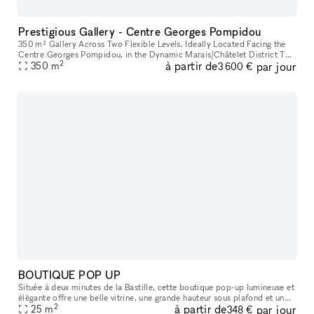
Prestigious Gallery - Centre Georges Pompidou
350 m² Gallery Across Two Flexible Levels, Ideally Located Facing the
Centre Georges Pompidou, in the Dynamic Marais/Châtelet District This
2
à partir de
par jour
exceptional space offers a modern, versatile environment,
350
m
3 600 €
BOUTIQUE POP UP
Située à deux minutes de la Bastille, cette boutique pop-up lumineuse et
élégante offre une belle vitrine, une grande hauteur sous plafond et un
2
à partir de
par jour
agencement idéal pour tous vos projets : showroom, exp
25
m
348 €