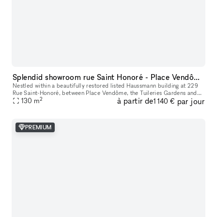
Splendid showroom rue Saint Honoré - Place Vendôme, in the heart of Paris fashion & culture district.
Nestled within a beautifully restored listed Haussmann building at 229
Rue Saint-Honoré, between Place Vendôme, the Tuileries Gardens and
2
à partir de
par jour
the Louvre, 229LAB offers one of Paris' most prestigious addr
130
m
1 140 €
PREMIUM