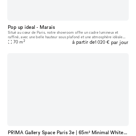
Pop up ideal - Marais
Situé au cœur de Paris, notre showroom offre un cadre lumineux et
raffiné, avec une belle hauteur sous plafond et une atmosphère idéale
2
à partir de
par jour
pour accueillir des marques, des collections et des événements
70
m
1 020 €
PRIMA Gallery Space Paris 3e | 65m² Minimal White Cube in Haut-Marais