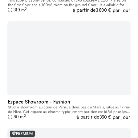
This superb 320m² venue, composed of two spaces—a 220m² area on
the first floor and a 100m² room on the ground floor—is available for
2
à partir de
par jour
short-term rental to host your Showrooms, Pop-Up Stores, Temporar
319
m
3 600 €
Espace Showroom - Fashion
Studio showroom au cœur de Paris, à deux pas du Marais, situé au 17 rue
de Nice. Cet espace au charme typiquement parisien est idéal pour les
2
à partir de
par jour
showrooms, présentations de collections, pop-ups et événe
60
m
360 €
PREMIUM