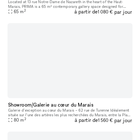
Located at 13 rue Notre-Dame de Nazareth in the heart of the Haut-
Marais, PRIMA is a 65 m² contemporary gallery space designed for
2
à partir de
par jour
exhibitions, pop-ups, showrooms, fashion presentations, castings, ev
65
m
1 080 €
Showroom/Galerie au cœur du Marais
Galerie d’exception au cœur du Marais – 62 rue de Turenne Idéalement
située sur l’une des artères les plus recherchées du Marais, entre la Place
2
à partir de
par jour
des Vosges et la rue de Bretagne, la galerie bénéficie
80
m
1 560 €