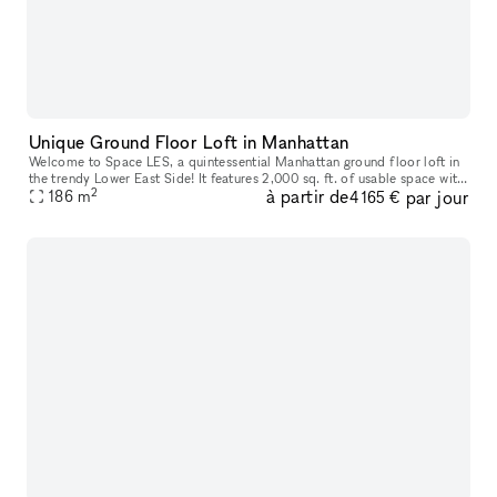
Unique Ground Floor Loft in Manhattan
Welcome to Space LES, a quintessential Manhattan ground floor loft in
the trendy Lower East Side! It features 2,000 sq. ft. of usable space with
2
à partir de
par jour
a comfortable capacity of 125 people, 11 ft ceiling, a
186
m
4 165 €