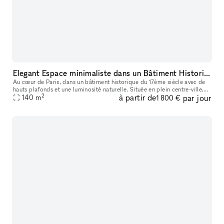
Elegant Espace minimaliste dans un Bâtiment Historique, Palais-Royal/ Louvre
Au cœur de Paris, dans un bâtiment historique du 17ème siècle avec de
hauts plafonds et une luminosité naturelle. Située en plein centre-ville,
2
à partir de
par jour
ce lieu est parfait pour des événements éphémères ou de
140
m
1 800 €