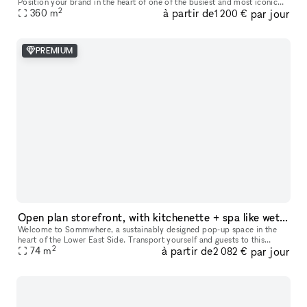
Position your brand in the heart of one of the busiest and most iconic
2
à partir de
par jour
360
m
locations on Paris’s Left Bank. This retail space enjoys a prime loc
1 200 €
PREMIUM
Open plan storefront, with kitchenette + spa like wetroom. A unique NY showroom.
Welcome to Sommwhere, a sustainably designed pop-up space in the
heart of the Lower East Side. Transport yourself and guests to this
2
à partir de
par jour
stylish, minimalist space conveniently located on Ludlow between H
74
m
2 082 €