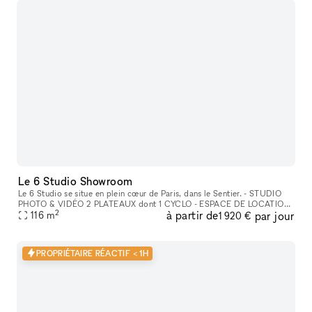
Le 6 Studio Showroom
Le 6 Studio se situe en plein cœur de Paris, dans le Sentier. - STUDIO
PHOTO & VIDÉO 2 PLATEAUX dont 1 CYCLO - ESPACE DE LOCATION
2
à partir de
par jour
POUR SHOWROOMS / EXPOSITIONS / CASTINGS
116
m
1 920 €
PROPRIÉTAIRE RÉACTIF < 1H