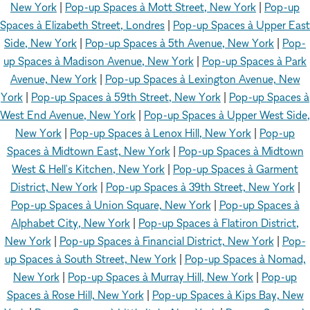
New York
|
Pop-up Spaces à Mott Street, New York
|
Pop-up
Spaces à Elizabeth Street, Londres
|
Pop-up Spaces à Upper East
Side, New York
|
Pop-up Spaces à 5th Avenue, New York
|
Pop-
up Spaces à Madison Avenue, New York
|
Pop-up Spaces à Park
Avenue, New York
|
Pop-up Spaces à Lexington Avenue, New
York
|
Pop-up Spaces à 59th Street, New York
|
Pop-up Spaces à
West End Avenue, New York
|
Pop-up Spaces à Upper West Side,
New York
|
Pop-up Spaces à Lenox Hill, New York
|
Pop-up
Spaces à Midtown East, New York
|
Pop-up Spaces à Midtown
West & Hell's Kitchen, New York
|
Pop-up Spaces à Garment
District, New York
|
Pop-up Spaces à 39th Street, New York
|
Pop-up Spaces à Union Square, New York
|
Pop-up Spaces à
Alphabet City, New York
|
Pop-up Spaces à Flatiron District,
New York
|
Pop-up Spaces à Financial District, New York
|
Pop-
up Spaces à South Street, New York
|
Pop-up Spaces à Nomad,
New York
|
Pop-up Spaces à Murray Hill, New York
|
Pop-up
Spaces à Rose Hill, New York
|
Pop-up Spaces à Kips Bay, New