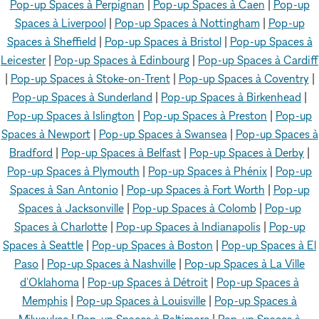
Pop-up Spaces à Perpignan
|
Pop-up Spaces à Caen
|
Pop-up
Spaces à Liverpool
|
Pop-up Spaces à Nottingham
|
Pop-up
Spaces à Sheffield
|
Pop-up Spaces à Bristol
|
Pop-up Spaces à
Leicester
|
Pop-up Spaces à Edinbourg
|
Pop-up Spaces à Cardiff
|
Pop-up Spaces à Stoke-on-Trent
|
Pop-up Spaces à Coventry
|
Pop-up Spaces à Sunderland
|
Pop-up Spaces à Birkenhead
|
Pop-up Spaces à Islington
|
Pop-up Spaces à Preston
|
Pop-up
Spaces à Newport
|
Pop-up Spaces à Swansea
|
Pop-up Spaces à
Bradford
|
Pop-up Spaces à Belfast
|
Pop-up Spaces à Derby
|
Pop-up Spaces à Plymouth
|
Pop-up Spaces à Phénix
|
Pop-up
Spaces à San Antonio
|
Pop-up Spaces à Fort Worth
|
Pop-up
Spaces à Jacksonville
|
Pop-up Spaces à Colomb
|
Pop-up
Spaces à Charlotte
|
Pop-up Spaces à Indianapolis
|
Pop-up
Spaces à Seattle
|
Pop-up Spaces à Boston
|
Pop-up Spaces à El
Paso
|
Pop-up Spaces à Nashville
|
Pop-up Spaces à La Ville
d'Oklahoma
|
Pop-up Spaces à Détroit
|
Pop-up Spaces à
Memphis
|
Pop-up Spaces à Louisville
|
Pop-up Spaces à