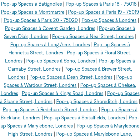
Pop-up Spaces à Batignolles
|
Pop-up Spaces à Paris 18 - 75018
|
Pop-up Spaces à Montmartre
|
Pop-up Spaces à Paris 19 - 75019
|
Pop-up Spaces à Paris 20 - 75020
|
Pop-up Spaces à Londres
|
Pop-up Spaces à Covent Garden, Londres
|
Pop-up Spaces à
Seven Dials, Londres
|
Pop-up Spaces à Neal Street, Londres
|
Pop-up Spaces à Long Acre, Londres
|
Pop-up Spaces à
Henrietta Street, Londres
|
Pop-up Spaces à Floral Street,
Londres
|
Pop-up Spaces à Soho, Londres
|
Pop-up Spaces à
Carnaby Street, Londres
|
Pop-up Spaces à Brewer Street,
Londres
|
Pop-up Spaces à Dean Street, Londres
|
Pop-up
Spaces à Wardour Street, Londres
|
Pop-up Spaces à Chelsea,
Londres
|
Pop-up Spaces à Kings Road, Londres
|
Pop-up Spaces
à Sloane Street, Londres
|
Pop-up Spaces à Shoreditch, Londres
|
Pop-up Spaces à Redchurch Street, Londres
|
Pop-up Spaces à
Bricklane, Londres
|
Pop-up Spaces à Spitalfields, Londres
|
Pop-
up Spaces à Marylebone, Londres
|
Pop-up Spaces à Marylebone
High Street, Londres
|
Pop-up Spaces à Marylebone Lane,