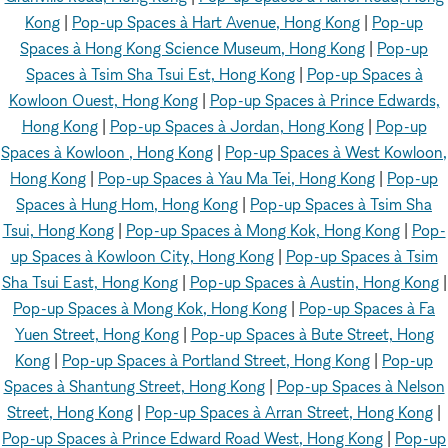
Kong
|
Pop-up Spaces à Hart Avenue, Hong Kong
|
Pop-up
Spaces à Hong Kong Science Museum, Hong Kong
|
Pop-up
Spaces à Tsim Sha Tsui Est, Hong Kong
|
Pop-up Spaces à
Kowloon Ouest, Hong Kong
|
Pop-up Spaces à Prince Edwards,
Hong Kong
|
Pop-up Spaces à Jordan, Hong Kong
|
Pop-up
Spaces à Kowloon , Hong Kong
|
Pop-up Spaces à West Kowloon,
Hong Kong
|
Pop-up Spaces à Yau Ma Tei, Hong Kong
|
Pop-up
Spaces à Hung Hom, Hong Kong
|
Pop-up Spaces à Tsim Sha
Tsui, Hong Kong
|
Pop-up Spaces à Mong Kok, Hong Kong
|
Pop-
up Spaces à Kowloon City, Hong Kong
|
Pop-up Spaces à Tsim
Sha Tsui East, Hong Kong
|
Pop-up Spaces à Austin, Hong Kong
|
Pop-up Spaces à Mong Kok, Hong Kong
|
Pop-up Spaces à Fa
Yuen Street, Hong Kong
|
Pop-up Spaces à Bute Street, Hong
Kong
|
Pop-up Spaces à Portland Street, Hong Kong
|
Pop-up
Spaces à Shantung Street, Hong Kong
|
Pop-up Spaces à Nelson
Street, Hong Kong
|
Pop-up Spaces à Arran Street, Hong Kong
|
Pop-up Spaces à Prince Edward Road West, Hong Kong
|
Pop-up