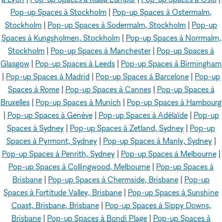
Pop-up Spaces à Stockholm
|
Pop-up Spaces à Ostermalm,
Stockholm
|
Pop-up Spaces à Sodermalm, Stockholm
|
Pop-up
Spaces à Kungsholmen, Stockholm
|
Pop-up Spaces à Norrmalm,
Stockholm
|
Pop-up Spaces à Manchester
|
Pop-up Spaces à
Glasgow
|
Pop-up Spaces à Leeds
|
Pop-up Spaces à Birmingham
|
Pop-up Spaces à Madrid
|
Pop-up Spaces à Barcelone
|
Pop-up
Spaces à Rome
|
Pop-up Spaces à Cannes
|
Pop-up Spaces à
Bruxelles
|
Pop-up Spaces à Munich
|
Pop-up Spaces à Hambourg
|
Pop-up Spaces à Genève
|
Pop-up Spaces à Adélaïde
|
Pop-up
Spaces à Sydney
|
Pop-up Spaces à Zetland, Sydney
|
Pop-up
Spaces à Pyrmont, Sydney
|
Pop-up Spaces à Manly, Sydney
|
Pop-up Spaces à Penrith, Sydney
|
Pop-up Spaces à Melbourne
|
Pop-up Spaces à Collingwood, Melbourne
|
Pop-up Spaces à
Brisbane
|
Pop-up Spaces à Chermside, Brisbane
|
Pop-up
Spaces à Fortitude Valley, Brisbane
|
Pop-up Spaces à Sunshine
Coast, Brisbane, Brisbane
|
Pop-up Spaces à Sippy Downs,
Brisbane
|
Pop-up Spaces à Bondi Plage
|
Pop-up Spaces à