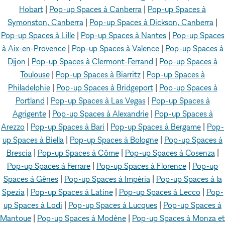
Hobart
|
Pop-up Spaces à Canberra
|
Pop-up Spaces à
Symonston, Canberra
|
Pop-up Spaces à Dickson, Canberra
|
Pop-up Spaces à Lille
|
Pop-up Spaces à Nantes
|
Pop-up Spaces
à Aix-en-Provence
|
Pop-up Spaces à Valence
|
Pop-up Spaces à
Dijon
|
Pop-up Spaces à Clermont-Ferrand
|
Pop-up Spaces à
Toulouse
|
Pop-up Spaces à Biarritz
|
Pop-up Spaces à
Philadelphie
|
Pop-up Spaces à Bridgeport
|
Pop-up Spaces à
Portland
|
Pop-up Spaces à Las Vegas
|
Pop-up Spaces à
Agrigente
|
Pop-up Spaces à Alexandrie
|
Pop-up Spaces à
Arezzo
|
Pop-up Spaces à Bari
|
Pop-up Spaces à Bergame
|
Pop-
up Spaces à Biella
|
Pop-up Spaces à Bologne
|
Pop-up Spaces à
Brescia
|
Pop-up Spaces à Côme
|
Pop-up Spaces à Cosenza
|
Pop-up Spaces à Ferrare
|
Pop-up Spaces à Florence
|
Pop-up
Spaces à Gênes
|
Pop-up Spaces à Impéria
|
Pop-up Spaces à la
Spezia
|
Pop-up Spaces à Latine
|
Pop-up Spaces à Lecco
|
Pop-
up Spaces à Lodi
|
Pop-up Spaces à Lucques
|
Pop-up Spaces à
Mantoue
|
Pop-up Spaces à Modène
|
Pop-up Spaces à Monza et