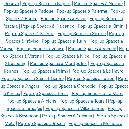
Brianza
|
Pop-up Spaces à Naples
|
Pop-up Spaces à Novare
|
Pop-up Spaces à Padoue
|
Pop-up Spaces à Palerme
|
Pop-up
Spaces à Parme
|
Pop-up Spaces à Pavie
|
Pop-up Spaces à
Pescara
|
Pop-up Spaces à Plaisance
|
Pop-up Spaces à Rimini
|
Pop-up Spaces à Salerne
|
Pop-up Spaces à Sienne
|
Pop-up
Spaces à Trévise
|
Pop-up Spaces à Turin
|
Pop-up Spaces à
Varèse
|
Pop-up Spaces à Venise
|
Pop-up Spaces à Verceil
|
Pop-
up Spaces à Vérone
|
Pop-up Spaces à Nice
|
Pop-up Spaces à
Strasbourg
|
Pop-up Spaces à Montpellier
|
Pop-up Spaces à
Rennes
|
Pop-up Spaces à Reims
|
Pop-up Spaces à Le Havre
|
Pop-up Spaces à Saint-Etienne
|
Pop-up Spaces à Toulon
|
Pop-
up Spaces à Angers
|
Pop-up Spaces à Grenoble
|
Pop-up Spaces
à Nimes
|
Pop-up Spaces à Brest
|
Pop-up Spaces à Le Mans
|
Pop-up Spaces à Amiens
|
Pop-up Spaces à Tours
|
Pop-up
Spaces à Limoges
|
Pop-up Spaces à Villeurbanne
|
Pop-up
Spaces à Besancon
|
Pop-up Spaces à Orleans
|
Pop-up Spaces à
Metz
|
Pop-up Spaces à Rouen
|
Pop-up Spaces à Mulhouse
|