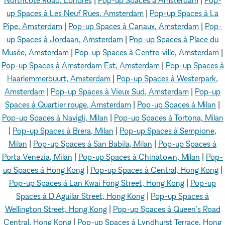
Northcote Road, Londres
|
Pop-up Spaces à Amsterdam
|
Pop-
up Spaces à Les Neuf Rues, Amsterdam
|
Pop-up Spaces à La
Pipe, Amsterdam
|
Pop-up Spaces à Canaux, Amsterdam
|
Pop-
up Spaces à Jordaan, Amsterdam
|
Pop-up Spaces à Place du
Musée, Amsterdam
|
Pop-up Spaces à Centre-ville, Amsterdam
|
Pop-up Spaces à Amsterdam Est, Amsterdam
|
Pop-up Spaces à
Haarlemmerbuurt, Amsterdam
|
Pop-up Spaces à Westerpark,
Amsterdam
|
Pop-up Spaces à Vieux Sud, Amsterdam
|
Pop-up
Spaces à Quartier rouge, Amsterdam
|
Pop-up Spaces à Milan
|
Pop-up Spaces à Navigli, Milan
|
Pop-up Spaces à Tortona, Milan
|
Pop-up Spaces à Brera, Milan
|
Pop-up Spaces à Sempione,
Milan
|
Pop-up Spaces à San Babila, Milan
|
Pop-up Spaces à
Porta Venezia, Milan
|
Pop-up Spaces à Chinatown, Milan
|
Pop-
up Spaces à Hong Kong
|
Pop-up Spaces à Central, Hong Kong
|
Pop-up Spaces à Lan Kwai Fong Street, Hong Kong
|
Pop-up
Spaces à D'Aguilar Street, Hong Kong
|
Pop-up Spaces à
Wellington Street, Hong Kong
|
Pop-up Spaces à Queen's Road
Central, Hong Kong
|
Pop-up Spaces à Lyndhurst Terrace, Hong