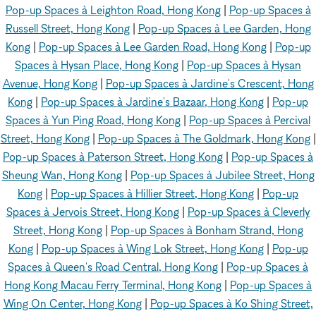
Pop-up Spaces à Leighton Road, Hong Kong
|
Pop-up Spaces à
Russell Street, Hong Kong
|
Pop-up Spaces à Lee Garden, Hong
Kong
|
Pop-up Spaces à Lee Garden Road, Hong Kong
|
Pop-up
Spaces à Hysan Place, Hong Kong
|
Pop-up Spaces à Hysan
Avenue, Hong Kong
|
Pop-up Spaces à Jardine's Crescent, Hong
Kong
|
Pop-up Spaces à Jardine's Bazaar, Hong Kong
|
Pop-up
Spaces à Yun Ping Road, Hong Kong
|
Pop-up Spaces à Percival
Street, Hong Kong
|
Pop-up Spaces à The Goldmark, Hong Kong
|
Pop-up Spaces à Paterson Street, Hong Kong
|
Pop-up Spaces à
Sheung Wan, Hong Kong
|
Pop-up Spaces à Jubilee Street, Hong
Kong
|
Pop-up Spaces à Hillier Street, Hong Kong
|
Pop-up
Spaces à Jervois Street, Hong Kong
|
Pop-up Spaces à Cleverly
Street, Hong Kong
|
Pop-up Spaces à Bonham Strand, Hong
Kong
|
Pop-up Spaces à Wing Lok Street, Hong Kong
|
Pop-up
Spaces à Queen's Road Central, Hong Kong
|
Pop-up Spaces à
Hong Kong Macau Ferry Terminal, Hong Kong
|
Pop-up Spaces à
Wing On Center, Hong Kong
|
Pop-up Spaces à Ko Shing Street,