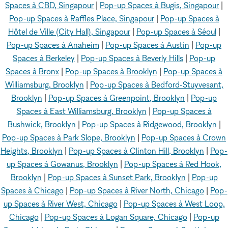
Spaces à CBD, Singapour
|
Pop-up Spaces à Bugis, Singapour
|
Pop-up Spaces à Raffles Place, Singapour
|
Pop-up Spaces à
Hôtel de Ville (City Hall), Singapour
|
Pop-up Spaces à Séoul
|
Pop-up Spaces à Anaheim
|
Pop-up Spaces à Austin
|
Pop-up
Spaces à Berkeley
|
Pop-up Spaces à Beverly Hills
|
Pop-up
Spaces à Bronx
|
Pop-up Spaces à Brooklyn
|
Pop-up Spaces à
Williamsburg, Brooklyn
|
Pop-up Spaces à Bedford-Stuyvesant,
Brooklyn
|
Pop-up Spaces à Greenpoint, Brooklyn
|
Pop-up
Spaces à East Williamsburg, Brooklyn
|
Pop-up Spaces à
Bushwick, Brooklyn
|
Pop-up Spaces à Ridgewood, Brooklyn
|
Pop-up Spaces à Park Slope, Brooklyn
|
Pop-up Spaces à Crown
Heights, Brooklyn
|
Pop-up Spaces à Clinton Hill, Brooklyn
|
Pop-
up Spaces à Gowanus, Brooklyn
|
Pop-up Spaces à Red Hook,
Brooklyn
|
Pop-up Spaces à Sunset Park, Brooklyn
|
Pop-up
Spaces à Chicago
|
Pop-up Spaces à River North, Chicago
|
Pop-
up Spaces à River West, Chicago
|
Pop-up Spaces à West Loop,
Chicago
|
Pop-up Spaces à Logan Square, Chicago
|
Pop-up