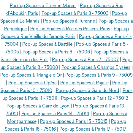
Pop-up Spaces à Etienne Marcel
|
Pop-up Spaces à Rue
d'Aboukir, Paris
|
Pop-up Spaces à Paris 3 - 75003
|
Pop-up
Spaces à Le Marais
|
Pop-up Spaces à Turenne
|
Pop-up Spaces à
République
|
Pop-up Spaces à Rue des Rosiers, Paris
|
Pop-up
Spaces à Rue Vieille du Temple, Paris
|
Pop-up Spaces à Paris 4 -
75004
|
Pop-up Spaces à Bastille
|
Pop-up Spaces à Paris 5 -
75005
|
Pop-up Spaces à Paris 6 - 75006
|
Pop-up Spaces à
Saint Germain des Près
|
Pop-up Spaces à Paris 7 - 75007
|
Pop-
up Spaces à Paris 8 - 75008
|
Pop-up Spaces à Champs Elysées
|
Pop-up Spaces à Triangle d'Or
|
Pop-up Spaces à Paris 9 - 75009
|
Pop-up Spaces à Opéra
|
Pop-up Spaces à Pigalle
|
Pop-up
Spaces à Paris 10 - 75010
|
Pop-up Spaces à Gare du Nord
|
Pop-
up Spaces à Paris 11 - 75011
|
Pop-up Spaces à Paris 12 - 75012
|
Pop-up Spaces à Gare de Lyon
|
Pop-up Spaces à Paris 13 -
75013
|
Pop-up Spaces à Paris 14 - 75014
|
Pop-up Spaces à
Montparnasse
|
Pop-up Spaces à Paris 15 - 75015
|
Pop-up
Spaces à Paris 16 - 75016
|
Pop-up Spaces à Paris 17 - 75017
|