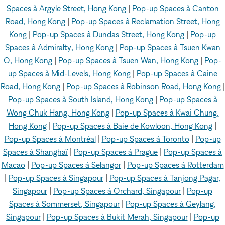
Spaces à Argyle Street, Hong Kong
|
Pop-up Spaces à Canton
Road, Hong Kong
|
Pop-up Spaces à Reclamation Street, Hong
Kong
|
Pop-up Spaces à Dundas Street, Hong Kong
|
Pop-up
Spaces à Admiralty, Hong Kong
|
Pop-up Spaces à Tsuen Kwan
O, Hong Kong
|
Pop-up Spaces à Tsuen Wan, Hong Kong
|
Pop-
up Spaces à Mid-Levels, Hong Kong
|
Pop-up Spaces à Caine
Road, Hong Kong
|
Pop-up Spaces à Robinson Road, Hong Kong
|
Pop-up Spaces à South Island, Hong Kong
|
Pop-up Spaces à
Wong Chuk Hang, Hong Kong
|
Pop-up Spaces à Kwai Chung,
Hong Kong
|
Pop-up Spaces à Baie de Kowloon, Hong Kong
|
Pop-up Spaces à Montréal
|
Pop-up Spaces à Toronto
|
Pop-up
Spaces à Shanghaï
|
Pop-up Spaces à Prague
|
Pop-up Spaces à
Macao
|
Pop-up Spaces à Selangor
|
Pop-up Spaces à Rotterdam
|
Pop-up Spaces à Singapour
|
Pop-up Spaces à Tanjong Pagar,
Singapour
|
Pop-up Spaces à Orchard, Singapour
|
Pop-up
Spaces à Sommerset, Singapour
|
Pop-up Spaces à Geylang,
Singapour
|
Pop-up Spaces à Bukit Merah, Singapour
|
Pop-up