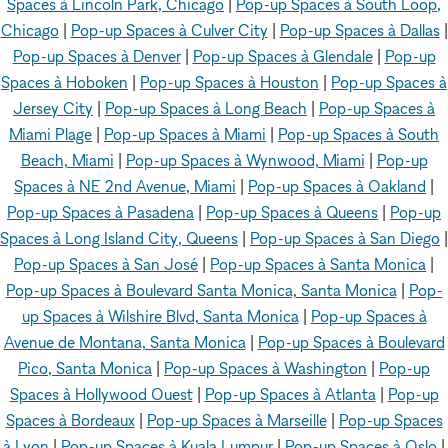
Spaces à Lincoln Park, Chicago
|
Pop-up Spaces à South Loop,
Chicago
|
Pop-up Spaces à Culver City
|
Pop-up Spaces à Dallas
|
Pop-up Spaces à Denver
|
Pop-up Spaces à Glendale
|
Pop-up
Spaces à Hoboken
|
Pop-up Spaces à Houston
|
Pop-up Spaces à
Jersey City
|
Pop-up Spaces à Long Beach
|
Pop-up Spaces à
Miami Plage
|
Pop-up Spaces à Miami
|
Pop-up Spaces à South
Beach, Miami
|
Pop-up Spaces à Wynwood, Miami
|
Pop-up
Spaces à NE 2nd Avenue, Miami
|
Pop-up Spaces à Oakland
|
Pop-up Spaces à Pasadena
|
Pop-up Spaces à Queens
|
Pop-up
Spaces à Long Island City, Queens
|
Pop-up Spaces à San Diego
|
Pop-up Spaces à San José
|
Pop-up Spaces à Santa Monica
|
Pop-up Spaces à Boulevard Santa Monica, Santa Monica
|
Pop-
up Spaces à Wilshire Blvd, Santa Monica
|
Pop-up Spaces à
Avenue de Montana, Santa Monica
|
Pop-up Spaces à Boulevard
Pico, Santa Monica
|
Pop-up Spaces à Washington
|
Pop-up
Spaces à Hollywood Ouest
|
Pop-up Spaces à Atlanta
|
Pop-up
Spaces à Bordeaux
|
Pop-up Spaces à Marseille
|
Pop-up Spaces
à Lyon
|
Pop-up Spaces à Kuala Lumpur
|
Pop-up Spaces à Oslo
|