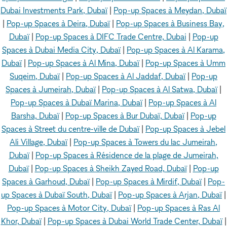
Dubai Investments Park, Dubaï
|
Pop-up Spaces à Meydan, Dubaï
|
Pop-up Spaces à Deira, Dubaï
|
Pop-up Spaces à Business Bay,
Dubaï
|
Pop-up Spaces à DIFC Trade Centre, Dubai
|
Pop-up
Spaces à Dubai Media City, Dubaï
|
Pop-up Spaces à Al Karama,
Dubaï
|
Pop-up Spaces à Al Mina, Dubaï
|
Pop-up Spaces à Umm
Suqeim, Dubaï
|
Pop-up Spaces à Al Jaddaf, Dubaï
|
Pop-up
Spaces à Jumeirah, Dubaï
|
Pop-up Spaces à Al Satwa, Dubaï
|
Pop-up Spaces à Dubaï Marina, Dubaï
|
Pop-up Spaces à Al
Barsha, Dubaï
|
Pop-up Spaces à Bur Dubaï, Dubaï
|
Pop-up
Spaces à Street du centre-ville de Dubaï
|
Pop-up Spaces à Jebel
Ali Village, Dubaï
|
Pop-up Spaces à Towers du lac Jumeirah,
Dubaï
|
Pop-up Spaces à Résidence de la plage de Jumeirah,
Dubaï
|
Pop-up Spaces à Sheikh Zayed Road, Dubaï
|
Pop-up
Spaces à Garhoud, Dubaï
|
Pop-up Spaces à Mirdif, Dubaï
|
Pop-
up Spaces à Dubaï South, Dubaï
|
Pop-up Spaces à Arjan, Dubaï
|
Pop-up Spaces à Motor City, Dubaï
|
Pop-up Spaces à Ras Al
Khor, Dubaï
|
Pop-up Spaces à Dubai World Trade Center, Dubaï
|