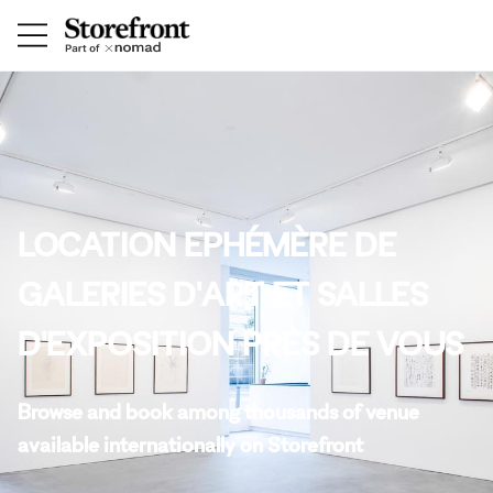
LOCATION EPHÉMÈRE DE
GALERIES D'ART ET SALLES
D'EXPOSITION PRÈS DE VOUS
Browse and book among thousands of venue
available internationally on Storefront