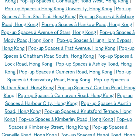
Kong
|
Pop-up Spaces à Connaught Road West, Hong Kong
|
Pop-up Spaces à Hong Kong University, Hong Kong
|
Pop-up
Spaces à Tsim Sha Tsui, Hong Kong
|
Pop-up Spaces à Salisbury
Road, Hong Kong
|
Pop-up Spaces à Hankow Road, Hong Kong
|
Pop-up Spaces à Avenue of Stars, Hong Kong
|
Pop-up Spaces à
Mody Road, Hong Kong
|
Pop-up Spaces à Hung Hom Bypass,
Hong Kong
|
Pop-up Spaces à Prat Avenue, Hong Kong
|
Pop-up
Spaces à Chatham Road South, Hong Kong
|
Pop-up Spaces à
Lock Road, Hong Kong
|
Pop-up Spaces à Ashley Road, Hong
Kong
|
Pop-up Spaces à Cameron Road, Hong Kong
|
Pop-up
Spaces à Observatory Road, Hong Kong
|
Pop-up Spaces à
Nathan Road, Hong Kong
|
Pop-up Spaces à Canton Road, Hong
Kong
|
Pop-up Spaces à Carnarvon Road, Hong Kong
|
Pop-up
Spaces à Harbour City, Hong Kong
|
Pop-up Spaces à Austin
Road, Hong Kong
|
Pop-up Spaces à Knutsford Terrace, Hong
Kong
|
Pop-up Spaces à Kimberley Road, Hong Kong
|
Pop-up
Spaces à Kimberley Street, Hong Kong
|
Pop-up Spaces à
Granville Road, Hong Kong
|
Pop-up Spaces à Hanoi Road, Hong