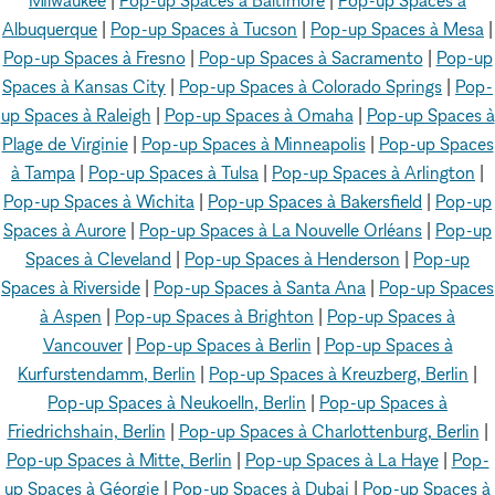
Milwaukee
|
Pop-up Spaces à Baltimore
|
Pop-up Spaces à
Albuquerque
|
Pop-up Spaces à Tucson
|
Pop-up Spaces à Mesa
|
Pop-up Spaces à Fresno
|
Pop-up Spaces à Sacramento
|
Pop-up
Spaces à Kansas City
|
Pop-up Spaces à Colorado Springs
|
Pop-
up Spaces à Raleigh
|
Pop-up Spaces à Omaha
|
Pop-up Spaces à
Plage de Virginie
|
Pop-up Spaces à Minneapolis
|
Pop-up Spaces
à Tampa
|
Pop-up Spaces à Tulsa
|
Pop-up Spaces à Arlington
|
Pop-up Spaces à Wichita
|
Pop-up Spaces à Bakersfield
|
Pop-up
Spaces à Aurore
|
Pop-up Spaces à La Nouvelle Orléans
|
Pop-up
Spaces à Cleveland
|
Pop-up Spaces à Henderson
|
Pop-up
Spaces à Riverside
|
Pop-up Spaces à Santa Ana
|
Pop-up Spaces
à Aspen
|
Pop-up Spaces à Brighton
|
Pop-up Spaces à
Vancouver
|
Pop-up Spaces à Berlin
|
Pop-up Spaces à
Kurfurstendamm, Berlin
|
Pop-up Spaces à Kreuzberg, Berlin
|
Pop-up Spaces à Neukoelln, Berlin
|
Pop-up Spaces à
Friedrichshain, Berlin
|
Pop-up Spaces à Charlottenburg, Berlin
|
Pop-up Spaces à Mitte, Berlin
|
Pop-up Spaces à La Haye
|
Pop-
up Spaces à Géorgie
|
Pop-up Spaces à Dubai
|
Pop-up Spaces à