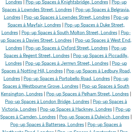
Londres
|
Pop-up Spaces à Knightsbridge, Londres
|
Pop-up
Spaces à Lowndes Street, Londres
|
Pop-up Spaces à Belgravia,
Londres
|
Pop-up Spaces à Lowndes Street, Londres
|
Pop-up
Spaces à Mayfair, Londres
|
Pop-up Spaces à Duke Street,
Londres
|
Pop-up Spaces à South Molton Street, Londres
|
Pop-
up Spaces à Davies Street, Londres
|
Pop-up Spaces à West End,
Londres
|
Pop-up Spaces à Oxford Street, Londres
|
Pop-up
Spaces à Regent Street, Londres
|
Pop-up Spaces à Piccadilly,
Londres
|
Pop-up Spaces à Jermyn Street, Londres
|
Pop-up
Spaces à Notting Hill, Londres
|
Pop-up Spaces à Ledbury Road,
Londres
|
Pop-up Spaces à Portobello Road, Londres
|
Pop-up
Spaces à Westbourne Grove, Londres
|
Pop-up Spaces à South
Kensington, Londres
|
Pop-up Spaces à Pelham Street, Londres
|
Pop-up Spaces à London Bridge, Londres
|
Pop-up Spaces à
Victoria, Londres
|
Pop-up Spaces à Hackney, Londres
|
Pop-up
Spaces à Camden, Londres
|
Pop-up Spaces à Dulwich, Londres
|
Pop-up Spaces à Battersea, Londres
|
Pop-up Spaces à