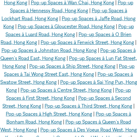
Hong Kong
|
Pop-up Spaces à Wan Chai, Hong Kong
|
Pop-up
Spaces à Hennessy Road, Hong Kong
|
Pop-up Spaces à
Lockhart Road, Hong Kong
|
Pop-up Spaces à Jaffe Road, Hong
Kong
|
Pop-up Spaces à Gloucester Road, Hong Kong
|
Pop-up
Spaces à Luard Road, Hong Kong
|
Pop-up Spaces à O Brien
Road, Hong Kong
|
Pop-up Spaces à Fenwick Street, Hong Kong
|
Pop-up Spaces à Johnston Road, Hong Kong
|
Pop-up Spaces à
Queen's Road East, Hong Kong
|
Pop-up Spaces à Lun Fat Street,
Hong Kong
|
Pop-up Spaces à Ship Street, Hong Kong
|
Pop-up
Spaces à Tai Wong Street East, Hong Kong
|
Pop-up Spaces à
Swatow Street, Hong Kong
|
Pop-up Spaces à Sai Ying Pun, Hong
Kong
|
Pop-up Spaces à Centre Street, Hong Kong
|
Pop-up
Spaces à First Street, Hong Kong
|
Pop-up Spaces à Second
Street, Hong Kong
|
Pop-up Spaces à Third Street, Hong Kong
|
Pop-up Spaces à High Street, Hong Kong
|
Pop-up Spaces à
Bonham Road, Hong Kong
|
Pop-up Spaces à Queen's Road
West, Hong Kong
|
Pop-up Spaces à Des Voeux Road West, Hong