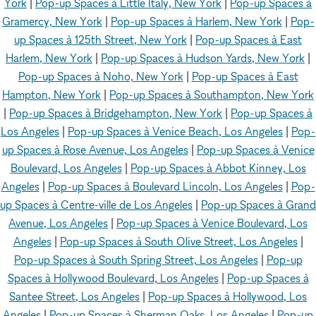
York
|
Pop-up Spaces à Little Italy, New York
|
Pop-up Spaces à
Gramercy, New York
|
Pop-up Spaces à Harlem, New York
|
Pop-
up Spaces à 125th Street, New York
|
Pop-up Spaces à East
Harlem, New York
|
Pop-up Spaces à Hudson Yards, New York
|
Pop-up Spaces à Noho, New York
|
Pop-up Spaces à East
Hampton, New York
|
Pop-up Spaces à Southampton, New York
|
Pop-up Spaces à Bridgehampton, New York
|
Pop-up Spaces à
Los Angeles
|
Pop-up Spaces à Venice Beach, Los Angeles
|
Pop-
up Spaces à Rose Avenue, Los Angeles
|
Pop-up Spaces à Venice
Boulevard, Los Angeles
|
Pop-up Spaces à Abbot Kinney, Los
Angeles
|
Pop-up Spaces à Boulevard Lincoln, Los Angeles
|
Pop-
up Spaces à Centre-ville de Los Angeles
|
Pop-up Spaces à Grand
Avenue, Los Angeles
|
Pop-up Spaces à Venice Boulevard, Los
Angeles
|
Pop-up Spaces à South Olive Street, Los Angeles
|
Pop-up Spaces à South Spring Street, Los Angeles
|
Pop-up
Spaces à Hollywood Boulevard, Los Angeles
|
Pop-up Spaces à
Santee Street, Los Angeles
|
Pop-up Spaces à Hollywood, Los
Angeles
|
Pop-up Spaces à Sherman Oaks, Los Angeles
|
Pop-up