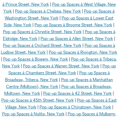
à Prince Street, New York
|
Pop-up Spaces à West Village, New
York
|
Pop-up Spaces à Chelsea, New York
|
Pop-up Spaces à
Washington Street, New York
|
Pop-up Spaces à Lower East
Side, New York
|
Pop-up Spaces à Broome Street, New York
|
Pop-up Spaces à Chrystie Street, New York
|
Pop-up Spaces à
Eldridge, New York
|
Pop-up Spaces à Allen Street, New York
|
Pop-up Spaces à Orchard Street, New York
|
Pop-up Spaces à
Ludlow Street, New York
|
Pop-up Spaces à Rivington, New York
|
Pop-up Spaces à Bowery, New York
|
Pop-up Spaces à Tribeca,
New York
|
Pop-up Spaces à Warren Street, New York
|
Pop-up
Spaces à Chambers Street, New York
|
Pop-up Spaces à
Broadway, Tribeca, New York
|
Pop-up Spaces à Manhattan
Centre (Midtown), New York
|
Pop-up Spaces à Broadway,
Midtown, New York
|
Pop-up Spaces à 42 Street, New York
|
Pop-up Spaces à 45th Street, New York
|
Pop-up Spaces à East
Village, New York
|
Pop-up Spaces à Chinatown, New York
|
Pop-up Spaces à Nolita, New York
|
Pop-up Spaces à Mulberry,