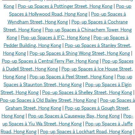
Kong
|
Pop-up Spaces à Pottinger Street, Hong Kong
|
Pop-up
Spaces à Hollywood Road, Hong Kong
|
Pop-up Spaces à
Wyndham Street, Hong Kong
|
Pop-up Spaces à Cochrane
Street, Hong Kong
|
Pop-up Spaces à Chinachem Tower, Hong
Kong
|
Pop-up Spaces à IFC, Hong Kong
|
Pop-up Spaces à
Pedder Building, Hong Kong
|
Pop-up Spaces à Stanley Street,
Hong Kong
|
Pop-up Spaces à Shing Wong Street, Hong Kong
|
Pop-up Spaces à Central Ferry Pier, Hong Kong
|
Pop-up Spaces
à Dudell Street, Hong Kong
|
Pop-up Spaces à Ice House Street,
Hong Kong
|
Pop-up Spaces à Peel Street, Hong Kong
|
Pop-up
Spaces à Staunton Street, Hong Kong
|
Pop-up Spaces à Elgin
Street, Hong Kong
|
Pop-up Spaces à Shelley Street, Hong Kong
|
Pop-up Spaces à Old Bailey Street, Hong Kong
|
Pop-up Spaces à
Graham Street, Hong Kong
|
Pop-up Spaces à Gough Street,
Hong Kong
|
Pop-up Spaces à Causeway Bay, Hong Kong
|
Pop-
up Spaces à Yiu Wa Street, Hong Kong
|
Pop-up Spaces à Jaffe
Road, Hong Kong
|
Pop-up Spaces à Lockhart Road, Hong Kong
|