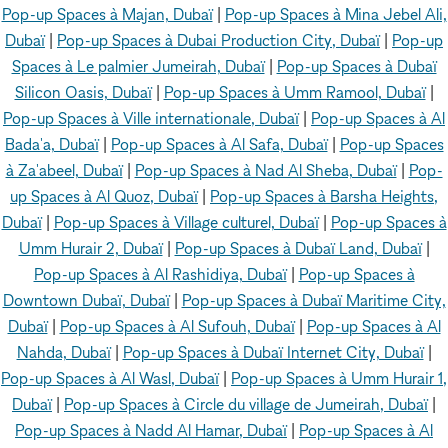
Pop-up Spaces à Majan, Dubaï
|
Pop-up Spaces à Mina Jebel Ali,
Dubaï
|
Pop-up Spaces à Dubai Production City, Dubaï
|
Pop-up
Spaces à Le palmier Jumeirah, Dubaï
|
Pop-up Spaces à Dubaï
Silicon Oasis, Dubaï
|
Pop-up Spaces à Umm Ramool, Dubaï
|
Pop-up Spaces à Ville internationale, Dubaï
|
Pop-up Spaces à Al
Bada'a, Dubaï
|
Pop-up Spaces à Al Safa, Dubaï
|
Pop-up Spaces
à Za'abeel, Dubaï
|
Pop-up Spaces à Nad Al Sheba, Dubaï
|
Pop-
up Spaces à Al Quoz, Dubaï
|
Pop-up Spaces à Barsha Heights,
Dubaï
|
Pop-up Spaces à Village culturel, Dubaï
|
Pop-up Spaces à
Umm Hurair 2, Dubaï
|
Pop-up Spaces à Dubaï Land, Dubaï
|
Pop-up Spaces à Al Rashidiya, Dubaï
|
Pop-up Spaces à
Downtown Dubaï, Dubaï
|
Pop-up Spaces à Dubaï Maritime City,
Dubaï
|
Pop-up Spaces à Al Sufouh, Dubaï
|
Pop-up Spaces à Al
Nahda, Dubaï
|
Pop-up Spaces à Dubaï Internet City, Dubaï
|
Pop-up Spaces à Al Wasl, Dubaï
|
Pop-up Spaces à Umm Hurair 1,
Dubaï
|
Pop-up Spaces à Circle du village de Jumeirah, Dubaï
|
Pop-up Spaces à Nadd Al Hamar, Dubaï
|
Pop-up Spaces à Al