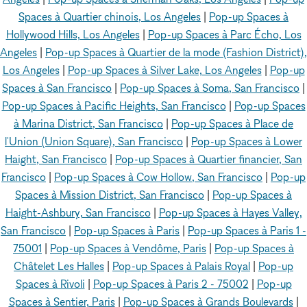
Spaces à Quartier chinois, Los Angeles
|
Pop-up Spaces à
Hollywood Hills, Los Angeles
|
Pop-up Spaces à Parc Écho, Los
Angeles
|
Pop-up Spaces à Quartier de la mode (Fashion District),
Los Angeles
|
Pop-up Spaces à Silver Lake, Los Angeles
|
Pop-up
Spaces à San Francisco
|
Pop-up Spaces à Soma, San Francisco
|
Pop-up Spaces à Pacific Heights, San Francisco
|
Pop-up Spaces
à Marina District, San Francisco
|
Pop-up Spaces à Place de
l'Union (Union Square), San Francisco
|
Pop-up Spaces à Lower
Haight, San Francisco
|
Pop-up Spaces à Quartier financier, San
Francisco
|
Pop-up Spaces à Cow Hollow, San Francisco
|
Pop-up
Spaces à Mission District, San Francisco
|
Pop-up Spaces à
Haight-Ashbury, San Francisco
|
Pop-up Spaces à Hayes Valley,
San Francisco
|
Pop-up Spaces à Paris
|
Pop-up Spaces à Paris 1 -
75001
|
Pop-up Spaces à Vendôme, Paris
|
Pop-up Spaces à
Châtelet Les Halles
|
Pop-up Spaces à Palais Royal
|
Pop-up
Spaces à Rivoli
|
Pop-up Spaces à Paris 2 - 75002
|
Pop-up
Spaces à Sentier, Paris
|
Pop-up Spaces à Grands Boulevards
|