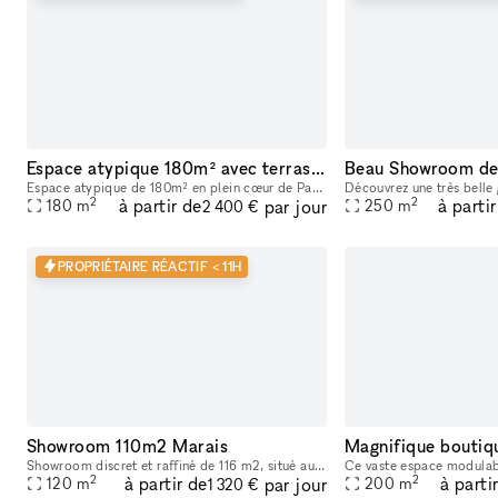
Espace atypique 180m² avec terrasse — Bar Marais / République — Showroom, shooting, pop-up restaurant, défilé
Espace atypique de 180m² en plein cœur de Paris (3e arrondissement), à deux pas des métros République et Temple. Ce bar à cocktails centenaire fondé en 1923 offre un cadre unique et scénographiable p
2
2
à partir de
à parti
par jour
180
m
250
m
2 400 €
PROPRIÉTAIRE RÉACTIF < 11H
Showroom 110m2 Marais
Magnifique boutiqu
Showroom discret et raffiné de 116 m2, situé au 147 rue du Temple – 75003 PARIS, en fond de cour. Dans un pur style industriel avec ses murs blancs et son sol en béton, il bénéficie d’une lumière du
2
2
à partir de
à parti
par jour
120
m
200
m
1 320 €