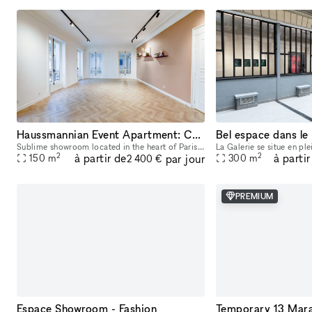
Haussmannian Event Apartment: Corporate Seminars, Conferences, Showrooms...
Bel espace dans l
Sublime showroom located in the heart of Paris, near the Montorgueil and Marais districts. Imbued with typical Parisian charm, the showroom offers an incomparable showcase. You can rent it to highlig
2
2
à partir de
à partir
par jour
150
m
300
m
2 400 €
PREMIUM
Espace Showroom - Fashion