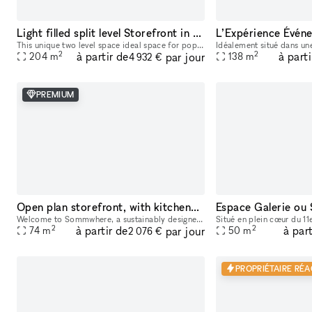
Light filled split level Storefront in the heart of Manhattan (with high ceilings and multiple rooms)
This unique two level space ideal space for pop-ups, dining experiences, galleries, panel conversations, fashion presentations, showrooms and more. With a total ceiling height of 26' the two story s
2
2
à partir de
à parti
par jour
204
m
138
m
4 932 €
PREMIUM
Open plan storefront, with kitchenette + spa like wetroom. A unique NY showroom.
Welcome to Sommwhere, a sustainably designed pop-up space in the heart of the Lower East Side. Transport yourself and guests to this stylish, minimalist space conveniently located on Ludlow between H
2
2
à partir de
à part
par jour
74
m
50
m
2 076 €
PROPRIÉTAIRE RÉA