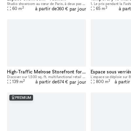
Studio showroom au cœur de Paris, à deux pas du Marais, situé au 17 rue de Nice. Cet espace au charme typiquement parisien est idéal pour les showrooms, présentations de collections, pop-ups et événe
2
2
à partir de
à part
par jour
60
m
65
m
360 €
High-Traffic Melrose Storefront for Pop-Ups & Brand Activations
Discover our 1,500 sq. ft. multifunctional retail and activation space located on iconic Melrose and Fairfax, a well-known celebrity and cultural hotspot in Los Angeles. Surrounded by luxury brands
2
2
à partir de
à partir
par jour
139
m
800
m
674 €
PREMIUM