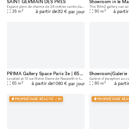
SAINT GERMAIN DES PRES
Showroom in le Ma
Espace plein de charme de 26 mètres carrés dans le quartier très prisé de saint germain de prés. Dans une rue très commerçante, on peut y apercevoir le carré saint germain, idéal pour y accueillir sa
2
2
à partir de
à parti
par jour
26
m
90
m
312 €
PRIMA Gallery Space Paris 3e | 65m² Minimal White Cube in Haut-Marais
Located at 13 rue Notre-Dame de Nazareth in the heart of the Haut-Marais, PRIMA is a 65 m² contemporary gallery space designed for exhibitions, pop-ups, showrooms, fashion presentations, castings, ev
2
2
à partir de
à parti
par jour
65
m
80
m
1 080 €
PROPRIÉTAIRE RÉACTIF < 1H
PROPRIÉTAIRE RÉAC