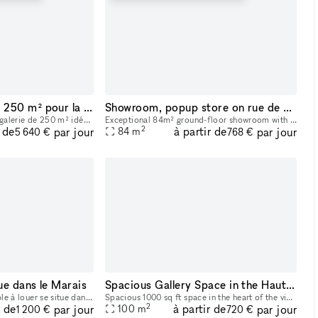
Beau Showroom de 250 m² pour la fashion week
Showroom, popup store on rue de Turenne
Découvrez une très belle galerie de 250 m² idéalement situé au cœur du Marais à Paris. Parfait pour les showrooms, cette location offre des caractéristiques uniques telles que de hauts plafonds, des
Exceptional 84m² ground-floor showroom with a sleek design, located in the heart of the Marais, Paris’ historic and fashion-centric district. Its prime location and flexible layout make it ideal for
2
r de
à partir de
par jour
par jour
84
m
5 640 €
768 €
e dans le Marais
Spacious Gallery Space in the Haut Marais
Ce vaste espace modulable à louer se situe dans le quartier du Haut Marais, centre de gravité des touristes et parisiens les plus branchés. Les boutiques y sont pointues, les bars et restaurants, con
Spacious 1000 sq ft space in the heart of the vibrant Haut Marais. Bright, grand, street-level space featuring two very large floor-to-ceiling windows that open directly onto the street, offering str
2
r de
à partir de
par jour
par jour
100
m
1 200 €
720 €