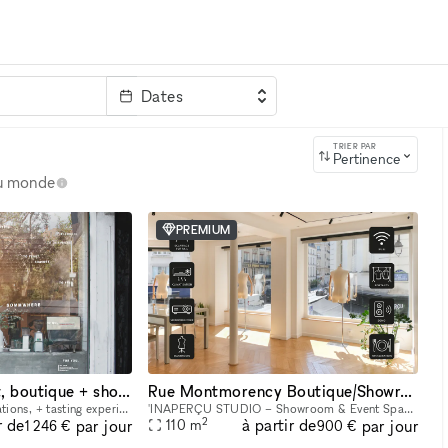
Dates
clé
TRIER PAR
Pertinence
au monde
PREMIUM
A sunny, minimalist, boutique + showroom in the heart of the Lower East Side, Manhattan
Rue Montmorency Boutique/Showroom
For pop-ups, brand activations, + tasting experiences. If you're a brand that is looking to showcase your products, we have the perfect place for you. Our sustainably designed 'pop up space' is ide
'INAPERÇU STUDIO – Showroom & Event Space in the Heart of Le Marais Located in the heart of Le Marais, one of Paris's most vibrant and sought-after neighborhoods, L'INAPERÇU STUDIO is a versatile ve
2
r de
à partir de
par jour
par jour
110
m
1 246 €
900 €