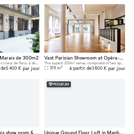
e Marais de 300m2
Vast Parisian Showroom at Opéra-Bourse
La Galerie se situe en plein coeur de Paris, à deux pas du Centre Pompidou et de la rue des Archives. Cet espace de 300m2 a été entièrement rénové en 2022 afin d’acceuillir un nouvel espace d’exposit
This superb 320m² venue, composed of two spaces—a 220m² area on the first floor and a 100m² room on the ground floor—is available for short-term rental to host your Showrooms, Pop-Up Stores, Temporar
2
 de
à partir de
par jour
par jour
319
m
5 400 €
3 600 €
PREMIUM
Temporary 13 Marais show room & pop up
Unique Ground Floor Loft in Manhattan