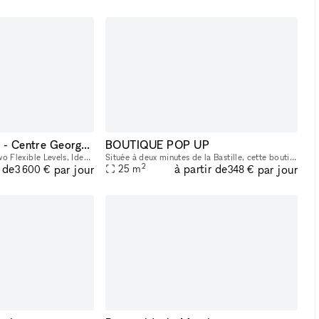
Prestigious Gallery - Centre Georges Pompidou
BOUTIQUE POP UP
350 m² Gallery Across Two Flexible Levels, Ideally Located Facing the Centre Georges Pompidou, in the Dynamic Marais/Châtelet District This exceptional space offers a modern, versatile environment,
Située à deux minutes de la Bastille, cette boutique pop-up lumineuse et élégante offre une belle vitrine, une grande hauteur sous plafond et un agencement idéal pour tous vos projets : showroom, exp
2
r de
à partir de
par jour
par jour
25
m
3 600 €
348 €