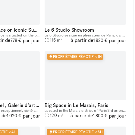
Stunning Retail Space on Iconic Sunset Boulevard
Le 6 Studio Showroom
This captivating retail space is situated on the prestigious Sunset Boulevard, offering unparalleled visibility and exposure to a high-end clientele. Recently Renovated & Designed for Impact: Moder
Le 6 Studio se situe en plein cœur de Paris, dans le Sentier. - STUDIO PHOTO & VIDÉO 2 PLATEAUX dont 1 CYCLO - ESPACE DE LOCATION POUR SHOWROOMS / EXPOSITIONS / CASTINGS
2
tir de
à partir de
par jour
par jour
116
m
778 €
1 920 €
PROPRIÉTAIRE RÉACTIF < 1H
Espace événementiel , Galerie d’art / show room au cœur de Paris
Big Space in Le Marais, Paris
Bienvenue dans notre lieu exceptionnel, niché au sein de l'ancien guichet de la Banque Française, un monument historique inscrit au patrimoine. Cet espace polyvalent offre une variété d'options pour
Located in the Marais district of Paris 3rd arrondissement. Large space available for rent for showrooms, fashion events, art galleries, etc.
2
r de
à partir de
par jour
par jour
120
m
1 020 €
1 800 €
CTIF < 4H
PROPRIÉTAIRE RÉACTIF < 6H