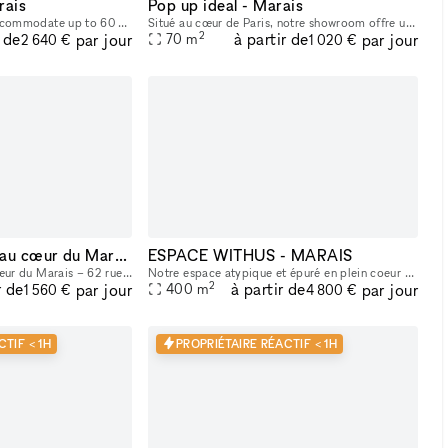
rais
Pop up ideal - Marais
This 90m2 gallery can accommodate up to 60 people, with a 40m2 storage room in the basement. Bright, with a clean, modern style and ample hanging space, this gallery is ideal for art exhibitions, sh
Situé au cœur de Paris, notre showroom offre un cadre lumineux et raffiné, avec une belle hauteur sous plafond et une atmosphère idéale pour accueillir des marques, des collections et des événements
2
r de
à partir de
par jour
par jour
70
m
2 640 €
1 020 €
Showroom/Galerie au cœur du Marais
ESPACE WITHUS - MARAIS
Galerie d’exception au cœur du Marais – 62 rue de Turenne Idéalement située sur l’une des artères les plus recherchées du Marais, entre la Place des Vosges et la rue de Bretagne, la galerie bénéficie
Notre espace atypique et épuré en plein coeur du marais (situé entre l'Hotel de Ville et la rue des Archives), vous accueil pour vos projets en tout genre : Shooting/tournage , défilé , showroom , pr
2
r de
à partir de
par jour
par jour
400
m
1 560 €
4 800 €
TIF < 1H
PROPRIÉTAIRE RÉACTIF < 1H