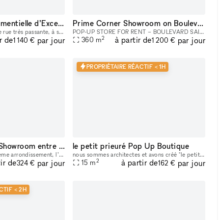
L’Expérience Événementielle d’Exception au Cœur de Bastille
Prime Corner Showroom on Boulevard Saint-Michel
Idéalement situé dans une rue très passante, à seulement une minute du métro, cet espace offre un emplacement stratégique au cœur d’un quartier dynamique et recherché. La boutique de 90 m² bénéficie
POP-UP STORE FOR RENT – BOULEVARD SAINT-MICHEL, PARIS 5TH Position your brand in the heart of one of the busiest and most iconic locations on Paris’s Left Bank. This retail space enjoys a prime loc
2
r de
à partir de
par jour
par jour
360
m
1 140 €
1 200 €
PROPRIÉTAIRE RÉACTIF < 1H
Espace Galerie ou Showroom entre Bastille et République
le petit prieuré Pop Up Boutique
Situé en plein cœur du 11eme arrondissement, l’espace se trouve dans le quartier saint Ambroise à la lisière du marais (boulevard Beaumarchais) et du quartier Rue saint Maur (espace des lumières et s
nous sommes architectes et avons créé "le petit prieure" pour offrir un espace aménagé et modulable pour tous les créateurs qui souhaitent présenter leur travaux ( designers, artistes, céramistes, ph
2
ir de
à partir de
par jour
par jour
15
m
324 €
162 €
CTIF < 2H