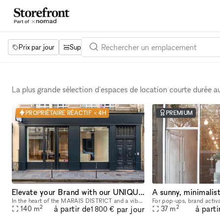
Prix par jour
Superficie
Projets
Équipements
Mot 
La plus grande sélection d'espaces de location courte durée 
PROPRIÉTAIRE RÉACTIF < 4H
PREMIUM
Elevate your Brand with our UNIQUE POP UP SPACE in PARIS Marais
In the heart of the MARAIS DISTRICT and a vibrant neighborhood, our space provides you with an outstanding FRONTAGE, VOLUME and ARCHITECTURE. The location is very interesting as it is on a real sho
2
2
à partir de
à parti
par jour
140
m
37
m
1 800 €