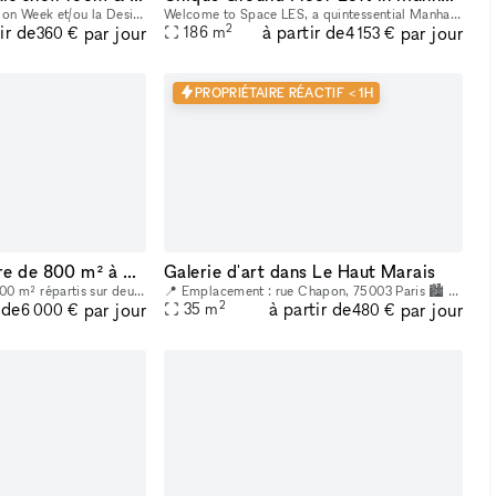
1. Le prix pendant la Fashion Week et/ou la Design Week est de 1875 € par jour et 11 250 € par semaine. Profitez de notre espace polyvalent idéal pour les showrooms de mode, les produits de luxe, les
Welcome to Space LES, a quintessential Manhattan ground floor loft in the trendy Lower East Side! It features 2,000 sq. ft. of usable space with a comfortable capacity of 125 people, 11 ft ceiling, a
2
ir de
à partir de
par jour
par jour
186
m
360 €
4 153 €
PROPRIÉTAIRE RÉACTIF < 1H
Espace sous verrière de 800 m² à Bastille
Galerie d'art dans Le Haut Marais
L'espace se déploie sur 800 m² répartis sur deux niveaux dont un espace central sous une verrière de 465 m² avec un patio extérieur de 30 m². Vous trouverez en pièce jointe une présentation détaillée
📍 Emplacement : rue Chapon, 75003 Paris 🏙 Emplacement stratégique : Situé dans le cœur du Marais, à proximité de nombreux lieux culturels et artistiques. Un espace créatif indépendant, situé au cœur
2
 de
à partir de
par jour
par jour
35
m
6 000 €
480 €