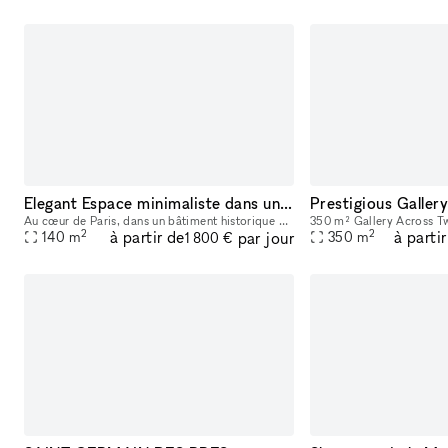
Elegant Espace minimaliste dans un Bâtiment Historique, Palais-Royal/ Louvre
Au cœur de Paris, dans un bâtiment historique du 17ème siècle avec de hauts plafonds et une luminosité naturelle. Située en plein centre-ville, ce lieu est parfait pour des événements éphémères ou de
2
2
à partir de
à parti
par jour
140
m
350
m
1 800 €