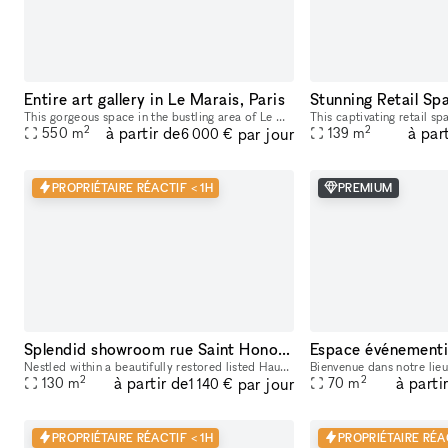
Entire art gallery in Le Marais, Paris
This gorgeous space in the bustling area of Le Marais, is perfect for brands looking to host a Showroom or Private Sale. Boasting a private entrance that creates a well-lit ambiance. With a trendy m
2
2
à partir de
à par
par jour
550
m
139
m
6 000 €
PROPRIÉTAIRE RÉACTIF < 1H
PREMIUM
Splendid showroom rue Saint Honoré - Place Vendôme, in the heart of Paris fashion & culture district.
Nestled within a beautifully restored listed Haussmann building at 229 Rue Saint-Honoré, between Place Vendôme, the Tuileries Gardens and the Louvre, 229LAB offers one of Paris' most prestigious addr
2
2
à partir de
à parti
par jour
130
m
70
m
1 140 €
PROPRIÉTAIRE RÉACTIF < 1H
PROPRIÉTAIRE RÉA