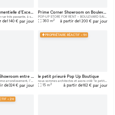
L’Expérience Événementielle d’Exception au Cœur de Bastille
Prime Corner Showroom on Boulevard Saint-Michel
Idéalement situé dans une rue très passante, à seulement une minute du métro, cet espace offre un emplacement stratégique au cœur d’un quartier dynamique et recherché. La boutique de 90 m² bénéficie
POP-UP STORE FOR RENT – BOULEVARD SAINT-MICHEL, PARIS 5TH Position your brand in the heart of one of the busiest and most iconic locations on Paris’s Left Bank. This retail space enjoys a prime loc
2
r de
à partir de
par jour
par jour
360
m
1 140 €
1 200 €
PROPRIÉTAIRE RÉACTIF < 1H
Espace Galerie ou Showroom entre Bastille et République
le petit prieuré Pop Up Boutique
Situé en plein cœur du 11eme arrondissement, l’espace se trouve dans le quartier saint Ambroise à la lisière du marais (boulevard Beaumarchais) et du quartier Rue saint Maur (espace des lumières et s
nous sommes architectes et avons créé "le petit prieure" pour offrir un espace aménagé et modulable pour tous les créateurs qui souhaitent présenter leur travaux ( designers, artistes, céramistes, ph
2
ir de
à partir de
par jour
par jour
15
m
324 €
162 €
CTIF < 2H