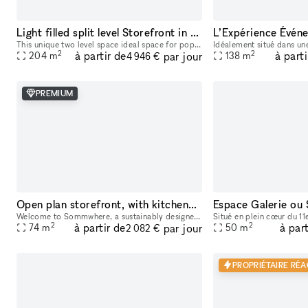
Light filled split level Storefront in the heart of Manhattan (with high ceilings and multiple rooms)
This unique two level space ideal space for pop-ups, dining experiences, galleries, panel conversations, fashion presentations, showrooms and more. With a total ceiling height of 26' the two story s
2
2
à partir de
à parti
par jour
204
m
138
m
4 946 €
PREMIUM
Open plan storefront, with kitchenette + spa like wetroom. A unique NY showroom.
Welcome to Sommwhere, a sustainably designed pop-up space in the heart of the Lower East Side. Transport yourself and guests to this stylish, minimalist space conveniently located on Ludlow between H
2
2
à partir de
à part
par jour
74
m
50
m
2 082 €
PROPRIÉTAIRE RÉA