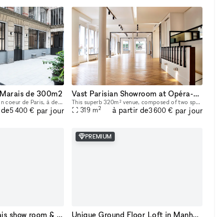
e Marais de 300m2
Vast Parisian Showroom at Opéra-Bourse
La Galerie se situe en plein coeur de Paris, à deux pas du Centre Pompidou et de la rue des Archives. Cet espace de 300m2 a été entièrement rénové en 2022 afin d’acceuillir un nouvel espace d’exposit
This superb 320m² venue, composed of two spaces—a 220m² area on the first floor and a 100m² room on the ground floor—is available for short-term rental to host your Showrooms, Pop-Up Stores, Temporar
2
 de
à partir de
par jour
par jour
319
m
5 400 €
3 600 €
PREMIUM
Temporary 13 Marais show room & pop up
Unique Ground Floor Loft in Manhattan