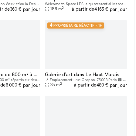
1. Le prix pendant la Fashion Week et/ou la Design Week est de 1875 € par jour et 11 250 € par semaine. Profitez de notre espace polyvalent idéal pour les showrooms de mode, les produits de luxe, les
Welcome to Space LES, a quintessential Manhattan ground floor loft in the trendy Lower East Side! It features 2,000 sq. ft. of usable space with a comfortable capacity of 125 people, 11 ft ceiling, a
2
ir de
à partir de
par jour
par jour
186
m
360 €
4 165 €
PROPRIÉTAIRE RÉACTIF < 1H
Espace sous verrière de 800 m² à Bastille
Galerie d'art dans Le Haut Marais
L'espace se déploie sur 800 m² répartis sur deux niveaux dont un espace central sous une verrière de 465 m² avec un patio extérieur de 30 m². Vous trouverez en pièce jointe une présentation détaillée
📍 Emplacement : rue Chapon, 75003 Paris 🏙 Emplacement stratégique : Situé dans le cœur du Marais, à proximité de nombreux lieux culturels et artistiques. Un espace créatif indépendant, situé au cœur
2
 de
à partir de
par jour
par jour
35
m
6 000 €
480 €