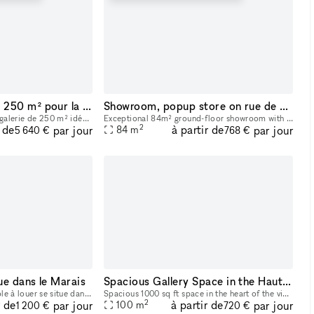
Beau Showroom de 250 m² pour la fashion week
Showroom, popup store on rue de Turenne
Découvrez une très belle galerie de 250 m² idéalement situé au cœur du Marais à Paris. Parfait pour les showrooms, cette location offre des caractéristiques uniques telles que de hauts plafonds, des
Exceptional 84m² ground-floor showroom with a sleek design, located in the heart of the Marais, Paris’ historic and fashion-centric district. Its prime location and flexible layout make it ideal for
2
r de
à partir de
par jour
par jour
84
m
5 640 €
768 €
e dans le Marais
Spacious Gallery Space in the Haut Marais
Ce vaste espace modulable à louer se situe dans le quartier du Haut Marais, centre de gravité des touristes et parisiens les plus branchés. Les boutiques y sont pointues, les bars et restaurants, con
Spacious 1000 sq ft space in the heart of the vibrant Haut Marais. Bright, grand, street-level space featuring two very large floor-to-ceiling windows that open directly onto the street, offering str
2
r de
à partir de
par jour
par jour
100
m
1 200 €
720 €