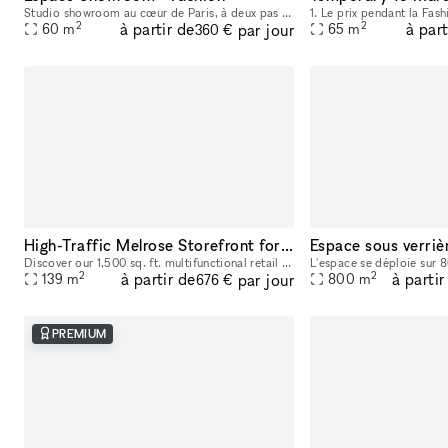
Studio showroom au cœur de Paris, à deux pas du Marais, situé au 17 rue de Nice. Cet espace au charme typiquement parisien est idéal pour les showrooms, présentations de collections, pop-ups et événe
2
2
à partir de
à part
par jour
60
m
65
m
360 €
High-Traffic Melrose Storefront for Pop-Ups & Brand Activations
Discover our 1,500 sq. ft. multifunctional retail and activation space located on iconic Melrose and Fairfax, a well-known celebrity and cultural hotspot in Los Angeles. Surrounded by luxury brands
2
2
à partir de
à partir
par jour
139
m
800
m
676 €
PREMIUM