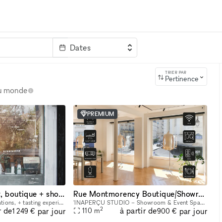
Dates
clé
TRIER PAR
Pertinence
au monde
PREMIUM
A sunny, minimalist, boutique + showroom in the heart of the Lower East Side, Manhattan
Rue Montmorency Boutique/Showroom
For pop-ups, brand activations, + tasting experiences. If you're a brand that is looking to showcase your products, we have the perfect place for you. Our sustainably designed 'pop up space' is ide
'INAPERÇU STUDIO – Showroom & Event Space in the Heart of Le Marais Located in the heart of Le Marais, one of Paris's most vibrant and sought-after neighborhoods, L'INAPERÇU STUDIO is a versatile ve
2
r de
à partir de
par jour
par jour
110
m
1 249 €
900 €