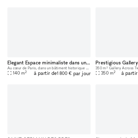
Elegant Espace minimaliste dans un Bâtiment Historique, Palais-Royal/ Louvre
Au cœur de Paris, dans un bâtiment historique du 17ème siècle avec de hauts plafonds et une luminosité naturelle. Située en plein centre-ville, ce lieu est parfait pour des événements éphémères ou de
2
2
à partir de
à parti
par jour
140
m
350
m
1 800 €