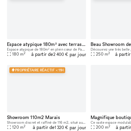
Espace atypique 180m² avec terrasse — Bar Marais / République — Showroom, shooting, pop-up restaurant, défilé
Espace atypique de 180m² en plein cœur de Paris (3e arrondissement), à deux pas des métros République et Temple. Ce bar à cocktails centenaire fondé en 1923 offre un cadre unique et scénographiable p
2
2
à partir de
à parti
par jour
180
m
250
m
2 400 €
PROPRIÉTAIRE RÉACTIF < 11H
Showroom 110m2 Marais
Magnifique boutiqu
Showroom discret et raffiné de 116 m2, situé au 147 rue du Temple – 75003 PARIS, en fond de cour. Dans un pur style industriel avec ses murs blancs et son sol en béton, il bénéficie d’une lumière du
2
2
à partir de
à parti
par jour
120
m
200
m
1 320 €