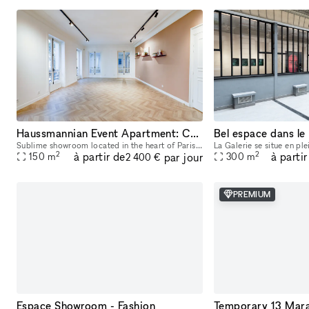
Haussmannian Event Apartment: Corporate Seminars, Conferences, Showrooms...
Bel espace dans l
Sublime showroom located in the heart of Paris, near the Montorgueil and Marais districts. Imbued with typical Parisian charm, the showroom offers an incomparable showcase. You can rent it to highlig
2
2
à partir de
à partir
par jour
150
m
300
m
2 400 €
PREMIUM
Espace Showroom - Fashion