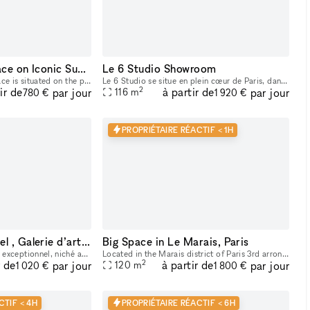
Stunning Retail Space on Iconic Sunset Boulevard
Le 6 Studio Showroom
This captivating retail space is situated on the prestigious Sunset Boulevard, offering unparalleled visibility and exposure to a high-end clientele. Recently Renovated & Designed for Impact: Moder
Le 6 Studio se situe en plein cœur de Paris, dans le Sentier. - STUDIO PHOTO & VIDÉO 2 PLATEAUX dont 1 CYCLO - ESPACE DE LOCATION POUR SHOWROOMS / EXPOSITIONS / CASTINGS
2
ir de
à partir de
par jour
par jour
116
m
780 €
1 920 €
PROPRIÉTAIRE RÉACTIF < 1H
Espace événementiel , Galerie d’art / show room au cœur de Paris
Big Space in Le Marais, Paris
Bienvenue dans notre lieu exceptionnel, niché au sein de l'ancien guichet de la Banque Française, un monument historique inscrit au patrimoine. Cet espace polyvalent offre une variété d'options pour
Located in the Marais district of Paris 3rd arrondissement. Large space available for rent for showrooms, fashion events, art galleries, etc.
2
r de
à partir de
par jour
par jour
120
m
1 020 €
1 800 €
CTIF < 4H
PROPRIÉTAIRE RÉACTIF < 6H