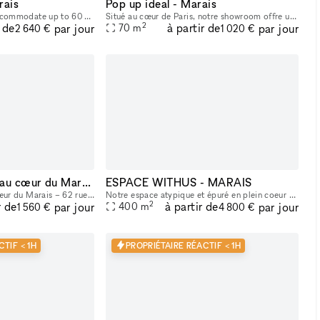
rais
Pop up ideal - Marais
This 90m2 gallery can accommodate up to 60 people, with a 40m2 storage room in the basement. Bright, with a clean, modern style and ample hanging space, this gallery is ideal for art exhibitions, sh
Situé au cœur de Paris, notre showroom offre un cadre lumineux et raffiné, avec une belle hauteur sous plafond et une atmosphère idéale pour accueillir des marques, des collections et des événements
2
r de
à partir de
par jour
par jour
70
m
2 640 €
1 020 €
Showroom/Galerie au cœur du Marais
ESPACE WITHUS - MARAIS
Galerie d’exception au cœur du Marais – 62 rue de Turenne Idéalement située sur l’une des artères les plus recherchées du Marais, entre la Place des Vosges et la rue de Bretagne, la galerie bénéficie
Notre espace atypique et épuré en plein coeur du marais (situé entre l'Hotel de Ville et la rue des Archives), vous accueil pour vos projets en tout genre : Shooting/tournage , défilé , showroom , pr
2
r de
à partir de
par jour
par jour
400
m
1 560 €
4 800 €
TIF < 1H
PROPRIÉTAIRE RÉACTIF < 1H