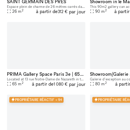
SAINT GERMAIN DES PRES
Showroom in le Ma
Espace plein de charme de 26 mètres carrés dans le quartier très prisé de saint germain de prés. Dans une rue très commerçante, on peut y apercevoir le carré saint germain, idéal pour y accueillir sa
2
2
à partir de
à parti
par jour
26
m
90
m
312 €
PRIMA Gallery Space Paris 3e | 65m² Minimal White Cube in Haut-Marais
Located at 13 rue Notre-Dame de Nazareth in the heart of the Haut-Marais, PRIMA is a 65 m² contemporary gallery space designed for exhibitions, pop-ups, showrooms, fashion presentations, castings, ev
2
2
à partir de
à parti
par jour
65
m
80
m
1 080 €
PROPRIÉTAIRE RÉACTIF < 1H
PROPRIÉTAIRE RÉAC