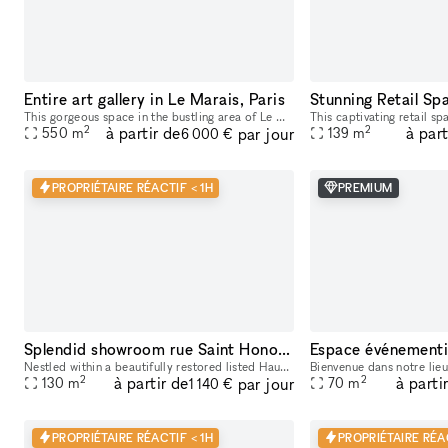
Entire art gallery in Le Marais, Paris
This gorgeous space in the bustling area of Le Marais, is perfect for brands looking to host a Showroom or Private Sale. Boasting a private entrance that creates a well-lit ambiance. With a trendy m
2
2
à partir de
à part
par jour
550
m
139
m
6 000 €
PROPRIÉTAIRE RÉACTIF < 1H
PREMIUM
Splendid showroom rue Saint Honoré - Place Vendôme, in the heart of Paris fashion & culture district.
Nestled within a beautifully restored listed Haussmann building at 229 Rue Saint-Honoré, between Place Vendôme, the Tuileries Gardens and the Louvre, 229LAB offers one of Paris' most prestigious addr
2
2
à partir de
à parti
par jour
130
m
70
m
1 140 €
PROPRIÉTAIRE RÉACTIF < 1H
PROPRIÉTAIRE RÉA