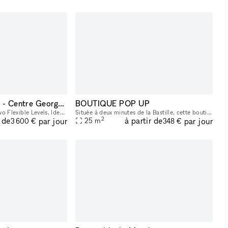
Prestigious Gallery - Centre Georges Pompidou
BOUTIQUE POP UP
350 m² Gallery Across Two Flexible Levels, Ideally Located Facing the Centre Georges Pompidou, in the Dynamic Marais/Châtelet District This exceptional space offers a modern, versatile environment,
Située à deux minutes de la Bastille, cette boutique pop-up lumineuse et élégante offre une belle vitrine, une grande hauteur sous plafond et un agencement idéal pour tous vos projets : showroom, exp
2
r de
à partir de
par jour
par jour
25
m
3 600 €
348 €