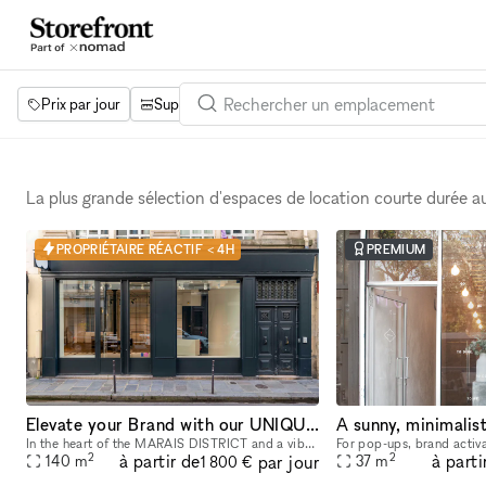
Prix par jour
Superficie
Projets
Équipements
Mot 
La plus grande sélection d'espaces de location courte durée 
PROPRIÉTAIRE RÉACTIF < 4H
PREMIUM
Elevate your Brand with our UNIQUE POP UP SPACE in PARIS Marais
In the heart of the MARAIS DISTRICT and a vibrant neighborhood, our space provides you with an outstanding FRONTAGE, VOLUME and ARCHITECTURE. The location is very interesting as it is on a real sho
2
2
à partir de
à parti
par jour
140
m
37
m
1 800 €