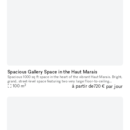
Spacious Gallery Space in the Haut Marais
Spacious 1000 sq ft space in the heart of the vibrant Haut Marais. Bright,
grand, street-level space featuring two very large floor-to-ceiling
2
à partir de
par jour
windows that open directly onto the street, offering str
100
m
720 €