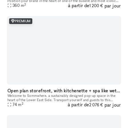
Position your brand in the heart of one of the busiest and most iconic
2
à partir de
par jour
360
m
locations on Paris’s Left Bank. This retail space enjoys a prime loc
1 200 €
PREMIUM
Open plan storefront, with kitchenette + spa like wetroom. A unique NY showroom.
Welcome to Sommwhere, a sustainably designed pop-up space in the
heart of the Lower East Side. Transport yourself and guests to this
2
à partir de
par jour
stylish, minimalist space conveniently located on Ludlow between H
74
m
2 076 €