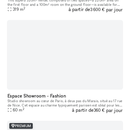
This superb 320m² venue, composed of two spaces—a 220m² area on
the first floor and a 100m² room on the ground floor—is available for
2
à partir de
par jour
short-term rental to host your Showrooms, Pop-Up Stores, Temporar
319
m
3 600 €
Espace Showroom - Fashion
Studio showroom au cœur de Paris, à deux pas du Marais, situé au 17 rue
de Nice. Cet espace au charme typiquement parisien est idéal pour les
2
à partir de
par jour
showrooms, présentations de collections, pop-ups et événe
60
m
360 €
PREMIUM