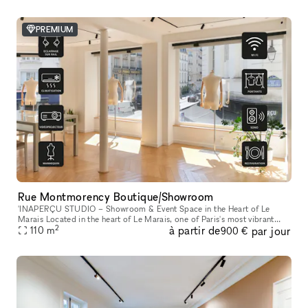
PREMIUM
Rue Montmorency Boutique/Showroom
'INAPERÇU STUDIO – Showroom & Event Space in the Heart of Le
Marais Located in the heart of Le Marais, one of Paris's most vibrant
2
à partir de
par jour
and sought-after neighborhoods, L'INAPERÇU STUDIO is a versatile ve
110
m
900 €