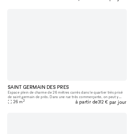
SAINT GERMAIN DES PRES
Espace plein de charme de 26 mètres carrés dans le quartier très prisé
de saint germain de prés. Dans une rue très commerçante, on peut y
2
à partir de
par jour
apercevoir le carré saint germain, idéal pour y accueillir sa
26
m
312 €