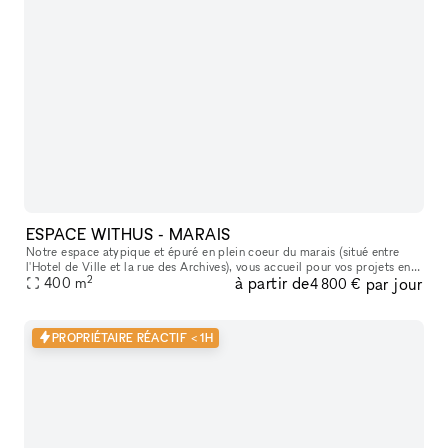
ESPACE WITHUS - MARAIS
Notre espace atypique et épuré en plein coeur du marais (situé entre
l'Hotel de Ville et la rue des Archives), vous accueil pour vos projets en
2
à partir de
par jour
tout genre : Shooting/tournage , défilé , showroom , pr
400
m
4 800 €
PROPRIÉTAIRE RÉACTIF < 1H