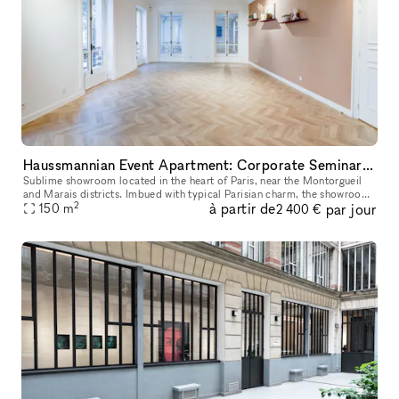
Haussmannian Event Apartment: Corporate Seminars, Conferences, Showrooms...
Sublime showroom located in the heart of Paris, near the Montorgueil
and Marais districts. Imbued with typical Parisian charm, the showroom
2
à partir de
par jour
offers an incomparable showcase. You can rent it to highlig
150
m
2 400 €