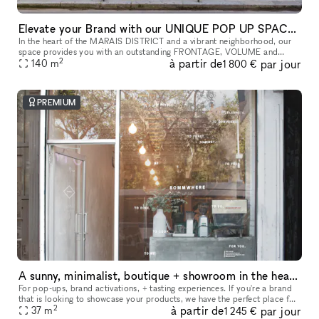
Elevate your Brand with our UNIQUE POP UP SPACE in PARIS Marais
In the heart of the MARAIS DISTRICT and a vibrant neighborhood, our
space provides you with an outstanding FRONTAGE, VOLUME and
2
à partir de
par jour
140
m
ARCHITECTURE. The location is very interesting as it is on a real sho
1 800 €
PREMIUM
A sunny, minimalist, boutique + showroom in the heart of the Lower East Side, Manhattan
For pop-ups, brand activations, + tasting experiences. If you're a brand
that is looking to showcase your products, we have the perfect place for
2
à partir de
par jour
you. Our sustainably designed 'pop up space' is ide
37
m
1 245 €