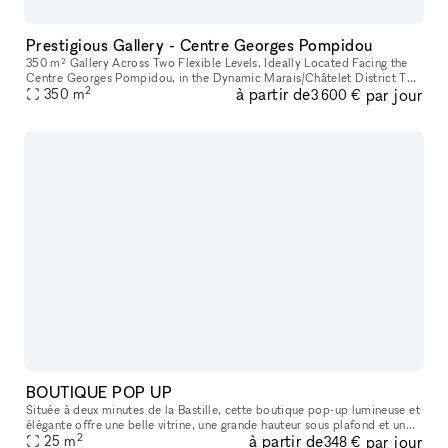
Prestigious Gallery - Centre Georges Pompidou
350 m² Gallery Across Two Flexible Levels, Ideally Located Facing the
Centre Georges Pompidou, in the Dynamic Marais/Châtelet District This
2
à partir de
par jour
exceptional space offers a modern, versatile environment,
350
m
3 600 €
BOUTIQUE POP UP
Située à deux minutes de la Bastille, cette boutique pop-up lumineuse et
élégante offre une belle vitrine, une grande hauteur sous plafond et un
2
à partir de
par jour
agencement idéal pour tous vos projets : showroom, exp
25
m
348 €