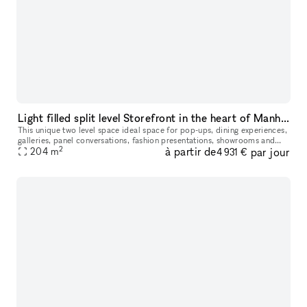
Light filled split level Storefront in the heart of Manhattan (with high ceilings and multiple rooms)
This unique two level space ideal space for pop-ups, dining experiences,
galleries, panel conversations, fashion presentations, showrooms and
2
à partir de
par jour
204
more. With a total ceiling height of 26' the two story s
m
4 931 €