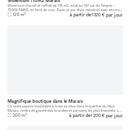
Showroom 110m2 Marais
Showroom discret et raffiné de 116 m2, situé au 147 rue du Temple –
75003 PARIS, en fond de cour. Dans un pur style industriel avec ses murs
2
à partir de
par jour
blancs et son sol en béton, il bénéficie d’une lumière du
120
m
1 320 €
Magnifique boutique dans le Marais
Ce vaste espace modulable à louer se situe dans le quartier du Haut
Marais, centre de gravité des touristes et parisiens les plus branchés. Les
2
à partir de
par jour
boutiques y sont pointues, les bars et restaurants, con
200
m
1 200 €