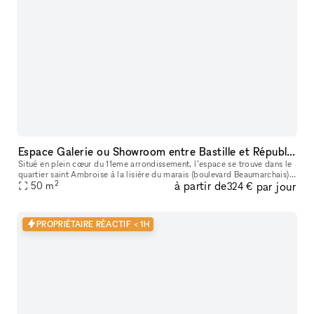
Espace Galerie ou Showroom entre Bastille et République
Situé en plein cœur du 11eme arrondissement, l’espace se trouve dans le
quartier saint Ambroise à la lisière du marais (boulevard Beaumarchais)
2
à partir de
par jour
et du quartier Rue saint Maur (espace des lumières et s
50
m
324 €
PROPRIÉTAIRE RÉACTIF < 1H