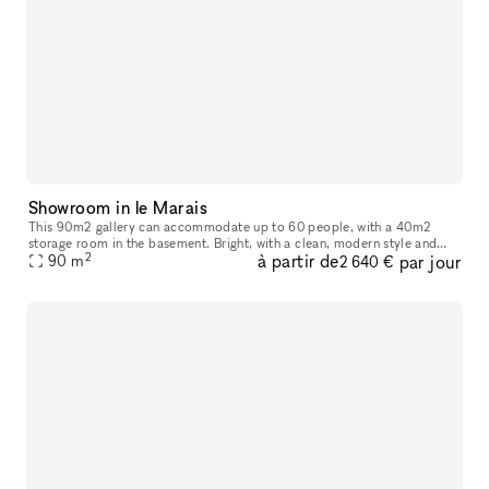
Showroom in le Marais
This 90m2 gallery can accommodate up to 60 people, with a 40m2
storage room in the basement. Bright, with a clean, modern style and
2
à partir de
par jour
ample hanging space, this gallery is ideal for art exhibitions, sh
90
m
2 640 €