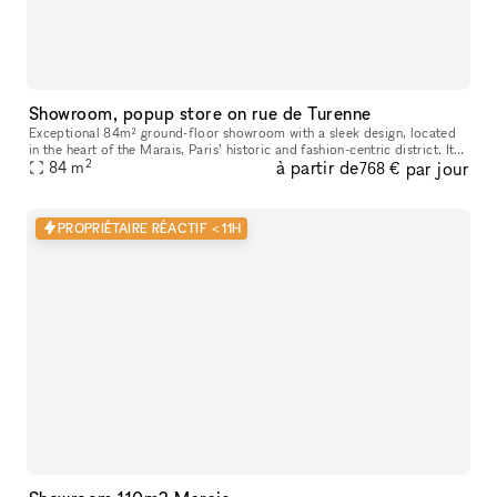
Showroom, popup store on rue de Turenne
Exceptional 84m² ground-floor showroom with a sleek design, located
in the heart of the Marais, Paris’ historic and fashion-centric district. Its
2
à partir de
par jour
prime location and flexible layout make it ideal for
84
m
768 €
PROPRIÉTAIRE RÉACTIF < 11H