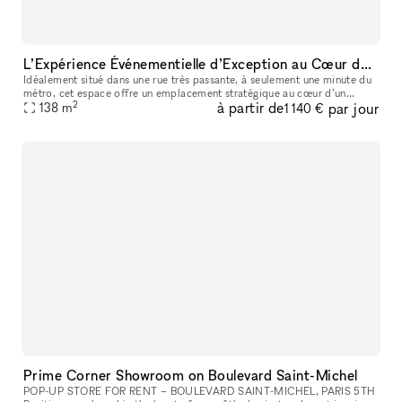
L’Expérience Événementielle d’Exception au Cœur de Bastille
Idéalement situé dans une rue très passante, à seulement une minute du
métro, cet espace offre un emplacement stratégique au cœur d’un
2
à partir de
par jour
138
m
quartier dynamique et recherché. La boutique de 90 m² bénéficie
1 140 €
Prime Corner Showroom on Boulevard Saint-Michel
POP-UP STORE FOR RENT – BOULEVARD SAINT-MICHEL, PARIS 5TH