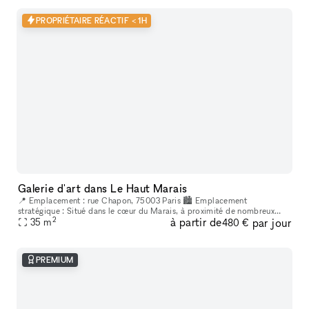
PROPRIÉTAIRE RÉACTIF < 1H
Galerie d'art dans Le Haut Marais
📍 Emplacement : rue Chapon, 75003 Paris 🏙 Emplacement
stratégique : Situé dans le cœur du Marais, à proximité de nombreux
2
à partir de
par jour
lieux culturels et artistiques. Un espace créatif indépendant, situé au
35
m
480 €
cœur
PREMIUM