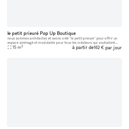
le petit prieuré Pop Up Boutique
nous sommes architectes et avons créé "le petit prieure" pour offrir un
espace aménagé et modulable pour tous les créateurs qui souhaitent
2
à partir de
par jour
présenter leur travaux ( designers, artistes, céramistes, ph
15
m
162 €