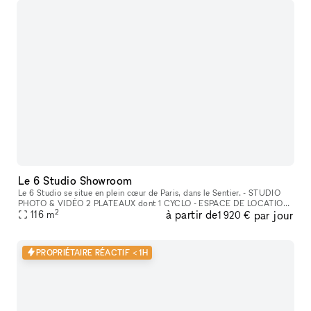
Le 6 Studio Showroom
Le 6 Studio se situe en plein cœur de Paris, dans le Sentier. - STUDIO
PHOTO & VIDÉO 2 PLATEAUX dont 1 CYCLO - ESPACE DE LOCATION
2
à partir de
par jour
POUR SHOWROOMS / EXPOSITIONS / CASTINGS
116
m
1 920 €
PROPRIÉTAIRE RÉACTIF < 1H