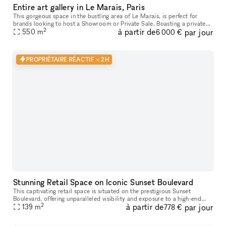
Entire art gallery in Le Marais, Paris
This gorgeous space in the bustling area of Le Marais, is perfect for
brands looking to host a Showroom or Private Sale. Boasting a private
2
à partir de
par jour
entrance that creates a well-lit ambiance. With a trendy m
550
m
6 000 €
PROPRIÉTAIRE RÉACTIF < 2H
Stunning Retail Space on Iconic Sunset Boulevard
This captivating retail space is situated on the prestigious Sunset
Boulevard, offering unparalleled visibility and exposure to a high-end
2
à partir de
par jour
139
m
clientele. Recently Renovated & Designed for Impact: Moder
778 €