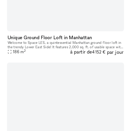
Unique Ground Floor Loft in Manhattan
Welcome to Space LES, a quintessential Manhattan ground floor loft in
the trendy Lower East Side! It features 2,000 sq. ft. of usable space with
2
à partir de
par jour
a comfortable capacity of 125 people, 11 ft ceiling, a
186
m
4 152 €