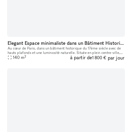
Elegant Espace minimaliste dans un Bâtiment Historique, Palais-Royal/ Louvre
Au cœur de Paris, dans un bâtiment historique du 17ème siècle avec de
hauts plafonds et une luminosité naturelle. Située en plein centre-ville,
2
à partir de
par jour
ce lieu est parfait pour des événements éphémères ou de
140
m
1 800 €