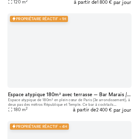
2
à partir de
par jour
120
m
1 800 €
PROPRIÉTAIRE RÉACTIF < 1H
Espace atypique 180m² avec terrasse — Bar Marais / République — Showroom, shooting, pop-up restaurant, défilé
Espace atypique de 180m² en plein cœur de Paris (3e arrondissement), à
deux pas des métros République et Temple. Ce bar à cocktails
2
à partir de
par jour
centenaire fondé en 1923 offre un cadre unique et scénographiable p
180
m
2 400 €
PROPRIÉTAIRE RÉACTIF < 4H