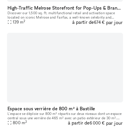
High-Traffic Melrose Storefront for Pop-Ups & Brand Activations
Discover our 1,500 sq. ft. multifunctional retail and activation space
located on iconic Melrose and Fairfax, a well-known celebrity and
2
à partir de
par jour
139
m
cultural hotspot in Los Angeles. Surrounded by luxury brands
674 €
Espace sous verrière de 800 m² à Bastille
L'espace se déploie sur 800 m² répartis sur deux niveaux dont un espace
central sous une verrière de 465 m² avec un patio extérieur de 30 m².
2
à partir de
par jour
Vous trouverez en pièce jointe une présentation détaillée
800
m
6 000 €