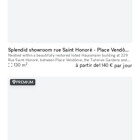
Splendid showroom rue Saint Honoré - Place Vendôme, in the heart of Paris fashion & culture district.
Nestled within a beautifully restored listed Haussmann building at 229
Rue Saint-Honoré, between Place Vendôme, the Tuileries Gardens and
2
à partir de
par jour
the Louvre, 229LAB offers one of Paris' most prestigious addr
130
m
1 140 €
PREMIUM