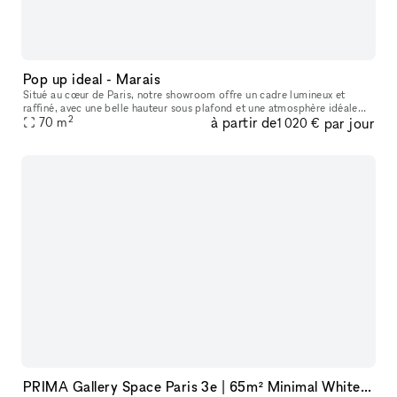
Pop up ideal - Marais
Situé au cœur de Paris, notre showroom offre un cadre lumineux et
raffiné, avec une belle hauteur sous plafond et une atmosphère idéale
2
à partir de
par jour
pour accueillir des marques, des collections et des événements
70
m
1 020 €
PRIMA Gallery Space Paris 3e | 65m² Minimal White Cube in Haut-Marais