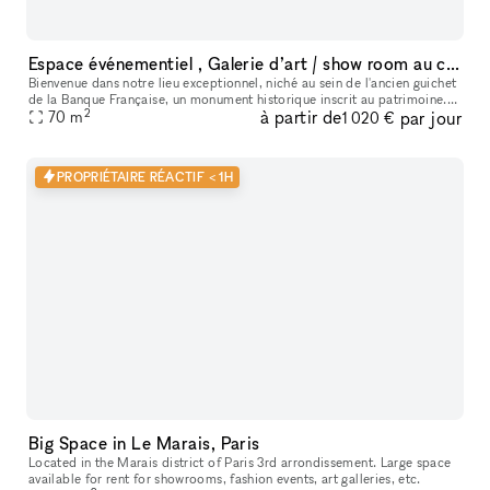
Espace événementiel , Galerie d’art / show room au cœur de Paris
Bienvenue dans notre lieu exceptionnel, niché au sein de l'ancien guichet
de la Banque Française, un monument historique inscrit au patrimoine.
2
à partir de
par jour
Cet espace polyvalent offre une variété d'options pour
70
m
1 020 €
PROPRIÉTAIRE RÉACTIF < 1H
Big Space in Le Marais, Paris
Located in the Marais district of Paris 3rd arrondissement. Large space
available for rent for showrooms, fashion events, art galleries, etc.