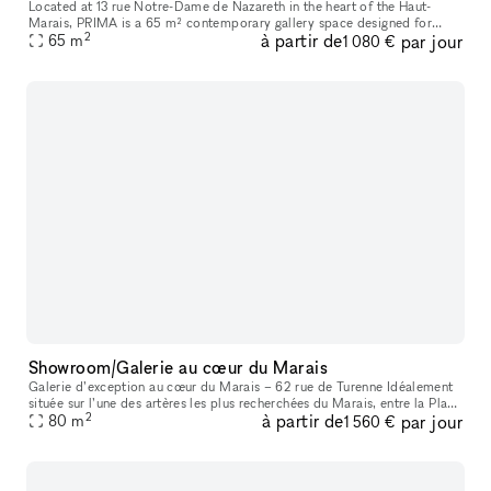
Located at 13 rue Notre-Dame de Nazareth in the heart of the Haut-
Marais, PRIMA is a 65 m² contemporary gallery space designed for
2
à partir de
par jour
exhibitions, pop-ups, showrooms, fashion presentations, castings, ev
65
m
1 080 €
Showroom/Galerie au cœur du Marais
Galerie d’exception au cœur du Marais – 62 rue de Turenne Idéalement
située sur l’une des artères les plus recherchées du Marais, entre la Place
2
à partir de
par jour
des Vosges et la rue de Bretagne, la galerie bénéficie
80
m
1 560 €