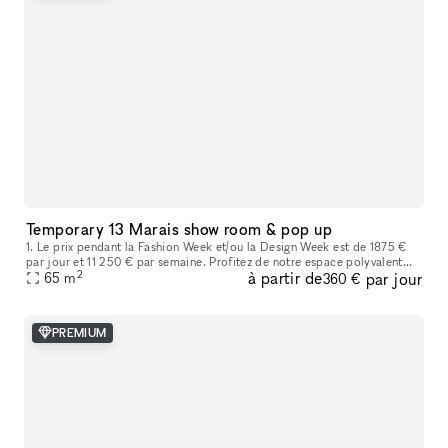
Temporary 13 Marais show room & pop up
1. Le prix pendant la Fashion Week et/ou la Design Week est de 1875 €
par jour et 11 250 € par semaine. Profitez de notre espace polyvalent
2
à partir de
par jour
idéal pour les showrooms de mode, les produits de luxe, les
65
m
360 €
PREMIUM