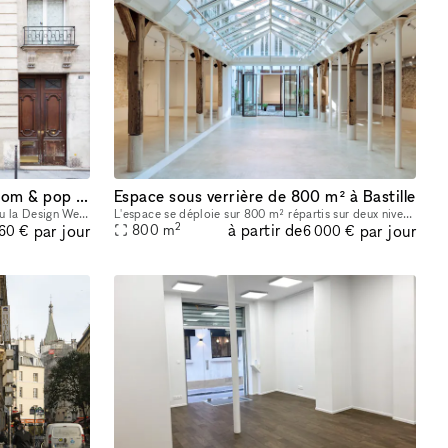
Temporary 13 Marais show room & pop up
Espace sous verrière de 800 m² à Bastille
1. Le prix pendant la Fashion Week et/ou la Design Week est de 1875 € par jour et 11 250 € par semaine. Profitez de notre espace polyvalent idéal pour les showrooms de mode, les produits de luxe, les
L'espace se déploie sur 800 m² répartis sur deux niveaux dont un espace central sous une verrière de 465 m² avec un patio extérieur de 30 m². Vous trouverez en pièce jointe une présentation détaillée
2
à partir de
par jour
par jour
800
m
60 €
6 000 €