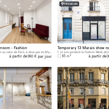
PREMIUM
room - Fashion
Studio showroom au cœur de Paris, à deux pas du Marais, situé au 17 rue de Nice. Cet espace au charme typiquement parisien est idéal pour les showrooms, présentations de collections, pop-ups et événe
2
à partir de
à partir de
par jour
65
m
360 €
3