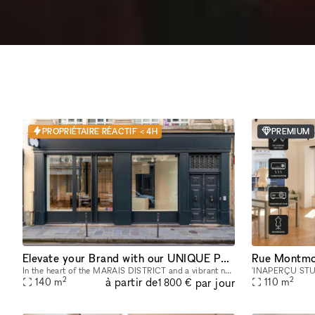
PROPRIÉTAIRE RÉACTIF < 4H
PREMIUM
Elevate your Brand with our UNIQUE POP UP SPACE in PARIS Marais
Rue Montmo
In the heart of the MARAIS DISTRICT and a vibrant neighborhood, our space provides you with an outstanding FRONTAGE, VOLUME and ARCHITECTURE. The location is very interesting as it is on a real sho
2
2
à partir de
par jour
140
m
110
m
1 800 €