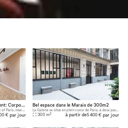
Haussmannian Event Apartment: Corporate Seminars, Conferences, Showrooms...
Bel espace dans le Marais de 300m2
Sublime showroom located in the heart of Paris, near the Montorgueil and Marais districts. Imbued with typical Parisian charm, the showroom offers an incomparable showcase. You can rent it to highlig
La Galerie se situe en plein coeur de Paris, à deux pas du Centre Pompidou et de la rue des Archives. Cet espace de 300m2 a été entièrement rénové en 2022 afin d’acceuillir un nouvel espace d’exposit
2
à partir de
par jour
par jour
300
m
00 €
5 400 €