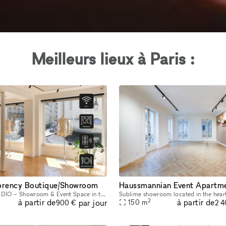
Meilleurs lieux à Paris :
rency Boutique/Showroom
'INAPERÇU STUDIO – Showroom & Event Space in the Heart of Le Marais Located in the heart of Le Marais, one of Paris's most vibrant and sought-after neighborhoods, L'INAPERÇU STUDIO is a versatile ve
2
à partir de
à partir de
par jour
150
m
900 €
2 4