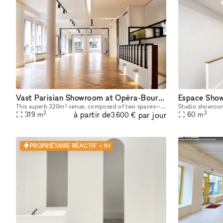
Vast Parisian Showroom at Opéra-Bourse
Espace Show
This superb 320m² venue, composed of two spaces—a 220m² area on the first floor and a 100m² room on the ground floor—is available for short-term rental to host your Showrooms, Pop-Up Stores, Temporar
2
2
à partir de
par jour
319
m
60
m
3 600 €
PROPRIÉTAIRE RÉACTIF < 1H