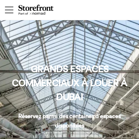
GRANDS ESPACES
COMMERCIAUX À LOUER À
DUBAI
Réservez parmi des centaines d'espaces
disponibles