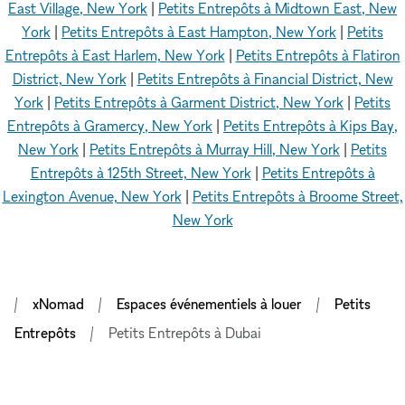
East Village, New York
|
Petits Entrepôts à Midtown East, New
York
|
Petits Entrepôts à East Hampton, New York
|
Petits
Entrepôts à East Harlem, New York
|
Petits Entrepôts à Flatiron
District, New York
|
Petits Entrepôts à Financial District, New
York
|
Petits Entrepôts à Garment District, New York
|
Petits
Entrepôts à Gramercy, New York
|
Petits Entrepôts à Kips Bay,
New York
|
Petits Entrepôts à Murray Hill, New York
|
Petits
Entrepôts à 125th Street, New York
|
Petits Entrepôts à
Lexington Avenue, New York
|
Petits Entrepôts à Broome Street,
New York
xNomad
Espaces événementiels à louer
Petits
Entrepôts
Petits Entrepôts à Dubai