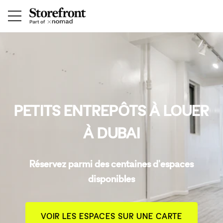
PETITS ENTREPÔTS À LOUER
À DUBAI
Réservez parmi des centaines d'espaces
disponibles
VOIR LES ESPACES SUR UNE CARTE