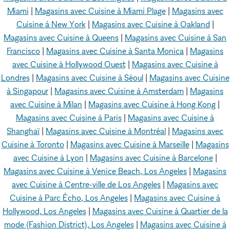
Miami
|
Magasins avec Cuisine à Miami Plage
|
Magasins avec
Cuisine à New York
|
Magasins avec Cuisine à Oakland
|
Magasins avec Cuisine à Queens
|
Magasins avec Cuisine à San
Francisco
|
Magasins avec Cuisine à Santa Monica
|
Magasins
avec Cuisine à Hollywood Ouest
|
Magasins avec Cuisine à
Londres
|
Magasins avec Cuisine à Séoul
|
Magasins avec Cuisine
à Singapour
|
Magasins avec Cuisine à Amsterdam
|
Magasins
avec Cuisine à Milan
|
Magasins avec Cuisine à Hong Kong
|
Magasins avec Cuisine à Paris
|
Magasins avec Cuisine à
Shanghaï
|
Magasins avec Cuisine à Montréal
|
Magasins avec
Cuisine à Toronto
|
Magasins avec Cuisine à Marseille
|
Magasins
avec Cuisine à Lyon
|
Magasins avec Cuisine à Barcelone
|
Magasins avec Cuisine à Venice Beach, Los Angeles
|
Magasins
avec Cuisine à Centre-ville de Los Angeles
|
Magasins avec
Cuisine à Parc Écho, Los Angeles
|
Magasins avec Cuisine à
Hollywood, Los Angeles
|
Magasins avec Cuisine à Quartier de la
mode (Fashion District), Los Angeles
|
Magasins avec Cuisine à