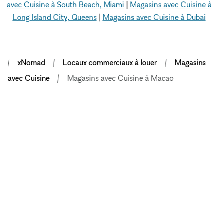
avec Cuisine à South Beach, Miami
|
Magasins avec Cuisine à
Long Island City, Queens
|
Magasins avec Cuisine à Dubai
xNomad
Locaux commerciaux à louer
Magasins
avec Cuisine
Magasins avec Cuisine à Macao