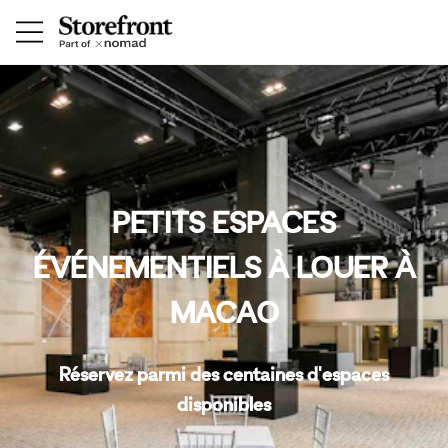
PETITS ESPACES
ÉVÉNEMENTIELS À LOUER À
MACAO
Réservez parmi des centaines d'espaces
disponibles