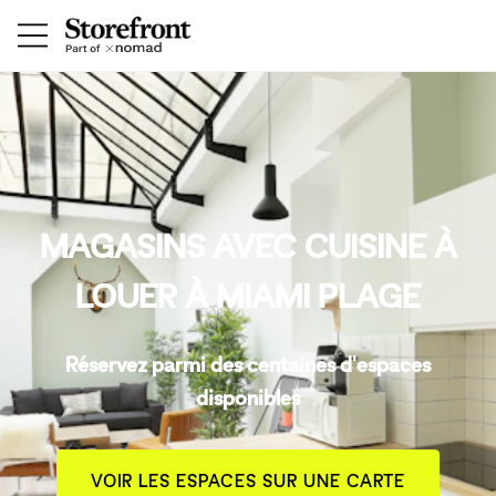
MAGASINS AVEC CUISINE À
LOUER À MIAMI PLAGE
Réservez parmi des centaines d'espaces
disponibles
VOIR LES ESPACES SUR UNE CARTE