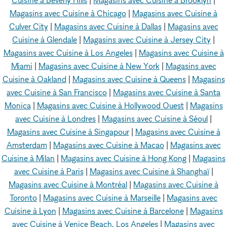
Magasins avec Cuisine à Chicago
|
Magasins avec Cuisine à
Culver City
|
Magasins avec Cuisine à Dallas
|
Magasins avec
Cuisine à Glendale
|
Magasins avec Cuisine à Jersey City
|
Magasins avec Cuisine à Los Angeles
|
Magasins avec Cuisine à
Miami
|
Magasins avec Cuisine à New York
|
Magasins avec
Cuisine à Oakland
|
Magasins avec Cuisine à Queens
|
Magasins
avec Cuisine à San Francisco
|
Magasins avec Cuisine à Santa
Monica
|
Magasins avec Cuisine à Hollywood Ouest
|
Magasins
avec Cuisine à Londres
|
Magasins avec Cuisine à Séoul
|
Magasins avec Cuisine à Singapour
|
Magasins avec Cuisine à
Amsterdam
|
Magasins avec Cuisine à Macao
|
Magasins avec
Cuisine à Milan
|
Magasins avec Cuisine à Hong Kong
|
Magasins
avec Cuisine à Paris
|
Magasins avec Cuisine à Shanghaï
|
Magasins avec Cuisine à Montréal
|
Magasins avec Cuisine à
Toronto
|
Magasins avec Cuisine à Marseille
|
Magasins avec
Cuisine à Lyon
|
Magasins avec Cuisine à Barcelone
|
Magasins
avec Cuisine à Venice Beach, Los Angeles
|
Magasins avec