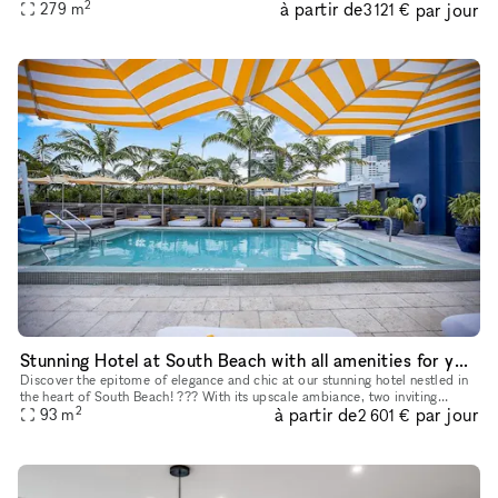
2
à partir de
par jour
in the world with this exclusive freestanding building availa
279
m
3 121 €
Stunning Hotel at South Beach with all amenities for your event
Discover the epitome of elegance and chic at our stunning hotel nestled in
the heart of South Beach! ??? With its upscale ambiance, two inviting
2
à partir de
par jour
pools, and a breathtaking rooftop area, you're in for
93
m
2 601 €