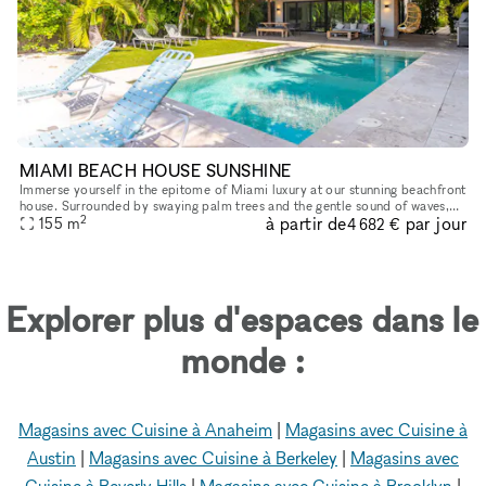
MIAMI BEACH HOUSE SUNSHINE
Immerse yourself in the epitome of Miami luxury at our stunning beachfront
house. Surrounded by swaying palm trees and the gentle sound of waves,
2
à partir de
par jour
this exclusive venue offers an unforgettable backdrop
155
m
4 682 €
Explorer plus d'espaces dans le
monde :
Magasins avec Cuisine à Anaheim
|
Magasins avec Cuisine à
Austin
|
Magasins avec Cuisine à Berkeley
|
Magasins avec
Cuisine à Beverly Hills
|
Magasins avec Cuisine à Brooklyn
|