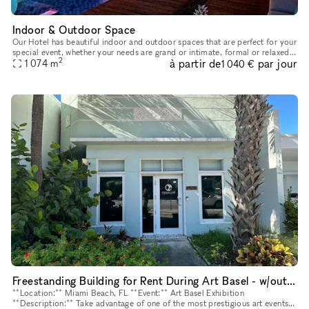
Indoor & Outdoor Space
Our Hotel has beautiful indoor and outdoor spaces that are perfect for your
special event, whether your needs are grand or intimate, formal or relaxed.
2
à partir de
par jour
Our naturally lit ballroom features 10-foot ce
1 074
m
1 040 €
Freestanding Building for Rent During Art Basel - w/outdoor
**Location:** Miami Beach, FL **Event:** Art Basel Exhibition
**Description:** Take advantage of one of the most prestigious art events