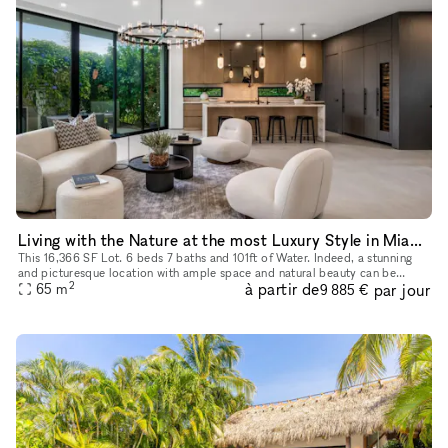
Living with the Nature at the most Luxury Style in Miami Beach
This 16,366 SF Lot. 6 beds 7 baths and 101ft of Water. Indeed, a stunning
and picturesque location with ample space and natural beauty can be
2
à partir de
par jour
65
m
perfect for photoshoots and movie productions. Miami B
9 885 €