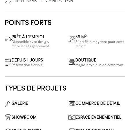
NEWYORK
MANHATTAN
POINTS FORTS
2
PRÊT À L'EMPLOI
56
M
Disponible avec design,
Superficie moyenne pour cette
mobilier et agencement
région
DEPUIS 1 JOURS
BOUTIQUE
Réservation flexible
magasin typique de cette zone
TYPES DE PROJETS
GALERIE
COMMERCE DE DÉTAIL
SHOWROOM
ESPACE ÉVÉNEMENTIEL