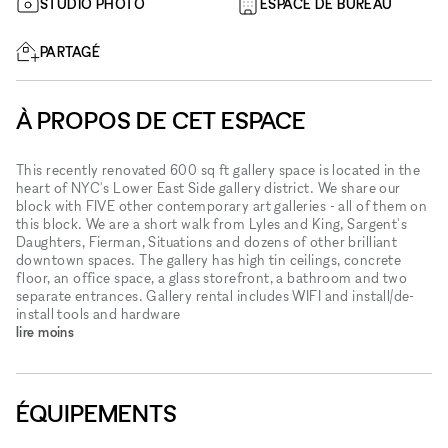
STUDIO PHOTO
ESPACE DE BUREAU
PARTAGÉ
À PROPOS DE CET ESPACE
This recently renovated 600 sq ft gallery space is located in the
heart of NYC's Lower East Side gallery district. We share our
block with FIVE other contemporary art galleries - all of them on
this block. We are a short walk from Lyles and King, Sargent's
Daughters, Fierman, Situations and dozens of other brilliant
downtown spaces. The gallery has high tin ceilings, concrete
floor, an office space, a glass storefront, a bathroom and two
separate entrances. Gallery rental includes WIFI and install/de-
install tools and hardware
lire moins
ÉQUIPEMENTS