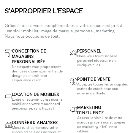
S'APPROPRIER L'ESPACE
Grâce à nos services complémentaires, votre espace est prêt à
l'emploi : mobilier, image de marque, personnel, marketing...
Nous nous occupons de tout.
CONCEPTION DE
PERSONNEL
MAGASINS
Nous vous fournissons le
personnel nécessaire en
PERSONNALISÉE
quelques clics.
Nos experts vous proposeront
des idées d'aménagement et de
design pour améliorer
POINT DE VENTE
l'expérience client.
Acceptez toutes les principales
cartes de crédit pour une
expérience fluide.
LOCATION DE MOBILIER
Louez directement chez nous le
mobilier de votre moodboard
MARKETING
personnalisé, sans tracas !
D'INFLUENCE
Assurez la visibilité de votre
DONNÉES & ANALYSES
marque grâce à nos stratégies
de marketing d'influence
Mesurez et comprenez votre
ciblées.
succès grâce à nos données et