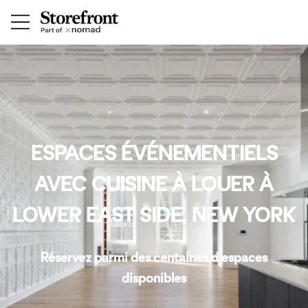
ESPACES ÉVÉNEMENTIELS
AVEC CUISINE À LOUER À
LOWER EAST SIDE, NEW YORK
Réservez parmi des centaines d'espaces
disponibles