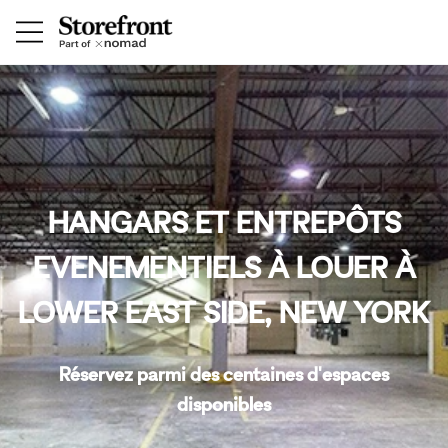
HANGARS ET ENTREPÔTS
EVENEMENTIELS À LOUER À
LOWER EAST SIDE, NEW YORK
Réservez parmi des centaines d'espaces
disponibles