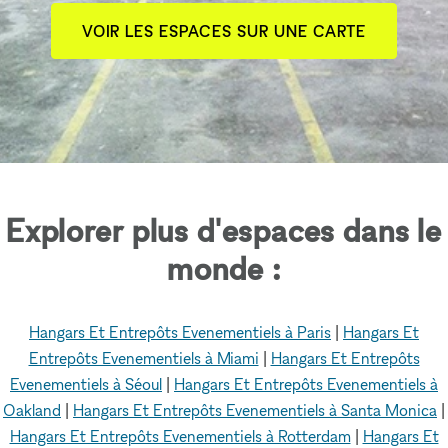
VOIR LES ESPACES SUR UNE CARTE
Explorer plus d'espaces dans le
monde :
Hangars Et Entrepôts Evenementiels à Paris
|
Hangars Et
Entrepôts Evenementiels à Miami
|
Hangars Et Entrepôts
Evenementiels à Séoul
|
Hangars Et Entrepôts Evenementiels à
Oakland
|
Hangars Et Entrepôts Evenementiels à Santa Monica
|
Hangars Et Entrepôts Evenementiels à Rotterdam
|
Hangars Et