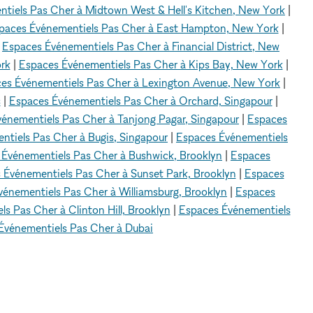
tiels Pas Cher à Midtown West & Hell's Kitchen, New York
|
paces Événementiels Pas Cher à East Hampton, New York
|
|
Espaces Événementiels Pas Cher à Financial District, New
rk
|
Espaces Événementiels Pas Cher à Kips Bay, New York
|
es Événementiels Pas Cher à Lexington Avenue, New York
|
s
|
Espaces Événementiels Pas Cher à Orchard, Singapour
|
énementiels Pas Cher à Tanjong Pagar, Singapour
|
Espaces
tiels Pas Cher à Bugis, Singapour
|
Espaces Événementiels
 Événementiels Pas Cher à Bushwick, Brooklyn
|
Espaces
 Événementiels Pas Cher à Sunset Park, Brooklyn
|
Espaces
énementiels Pas Cher à Williamsburg, Brooklyn
|
Espaces
s Pas Cher à Clinton Hill, Brooklyn
|
Espaces Événementiels
Événementiels Pas Cher à Dubai
 Lower East Side, New York