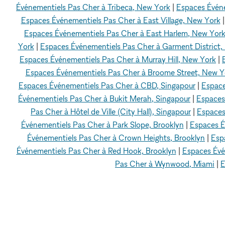
Événementiels Pas Cher à Tribeca, New York
|
Espaces Évén
Espaces Événementiels Pas Cher à East Village, New York
Espaces Événementiels Pas Cher à East Harlem, New Yor
York
|
Espaces Événementiels Pas Cher à Garment District,
Espaces Événementiels Pas Cher à Murray Hill, New York
|
Espaces Événementiels Pas Cher à Broome Street, New Y
Espaces Événementiels Pas Cher à CBD, Singapour
|
Espace
Événementiels Pas Cher à Bukit Merah, Singapour
|
Espaces
Pas Cher à Hôtel de Ville (City Hall), Singapour
|
Espaces
Événementiels Pas Cher à Park Slope, Brooklyn
|
Espaces É
Événementiels Pas Cher à Crown Heights, Brooklyn
|
Esp
Événementiels Pas Cher à Red Hook, Brooklyn
|
Espaces Évé
Pas Cher à Wynwood, Miami
|
E
xNomad
Espaces Événementiels à louer
Espace