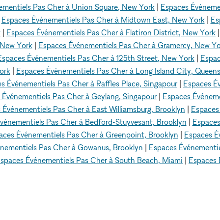
ementiels Pas Cher à Union Square, New York
|
Espaces Événemen
|
Espaces Événementiels Pas Cher à Midtown East, New York
|
Es
k
|
Espaces Événementiels Pas Cher à Flatiron District, New York
 New York
|
Espaces Événementiels Pas Cher à Gramercy, New Yo
Espaces Événementiels Pas Cher à 125th Street, New York
|
Espac
ork
|
Espaces Événementiels Pas Cher à Long Island City, Queen
s Événementiels Pas Cher à Raffles Place, Singapour
|
Espaces Év
 Événementiels Pas Cher à Geylang, Singapour
|
Espaces Événemen
 Événementiels Pas Cher à East Williamsburg, Brooklyn
|
Espaces
vénementiels Pas Cher à Bedford-Stuyvesant, Brooklyn
|
Espaces
aces Événementiels Pas Cher à Greenpoint, Brooklyn
|
Espaces Év
nementiels Pas Cher à Gowanus, Brooklyn
|
Espaces Événementiel
spaces Événementiels Pas Cher à South Beach, Miami
|
Espaces 
s Événementiels Pas Cher
Espaces Événementiels Pas Cher à