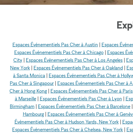
Exp
Espaces Événementiels Pas Cher à Austin
|
Espaces Événem
Espaces Événementiels Pas Cher à Chicago
|
Espaces Évén
City
|
Espaces Événementiels Pas Cher à Los Angeles
|
Esp
New York
|
Espaces Événementiels Pas Cher à Oakland
|
Es
à Santa Monica
|
Espaces Événementiels Pas Cher à Holl
Pas Cher à Singapour
|
Espaces Événementiels Pas Cher à 
Cher à Hong Kong
|
Espaces Événementiels Pas Cher à Paris
à Marseille
|
Espaces Événementiels Pas Cher à Lyon
|
Esp
Birmingham
|
Espaces Événementiels Pas Cher à Barcelone
Hambourg
|
Espaces Événementiels Pas Cher à Genèv
Événementiels Pas Cher à Hudson Yards, New York
|
Espa
Espaces Événementiels Pas Cher à Chelsea, New York
|
Esp