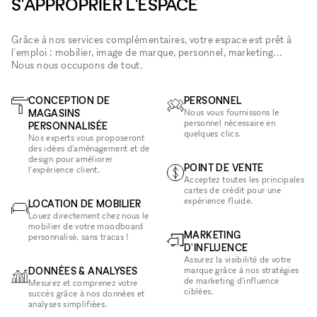
S'APPROPRIER L'ESPACE
Grâce à nos services complémentaires, votre espace est prêt à
l'emploi : mobilier, image de marque, personnel, marketing...
Nous nous occupons de tout.
CONCEPTION DE
PERSONNEL
MAGASINS
Nous vous fournissons le
personnel nécessaire en
PERSONNALISÉE
quelques clics.
Nos experts vous proposeront
des idées d'aménagement et de
design pour améliorer
POINT DE VENTE
l'expérience client.
Acceptez toutes les principales
cartes de crédit pour une
expérience fluide.
LOCATION DE MOBILIER
Louez directement chez nous le
mobilier de votre moodboard
MARKETING
personnalisé, sans tracas !
D'INFLUENCE
Assurez la visibilité de votre
DONNÉES & ANALYSES
marque grâce à nos stratégies
de marketing d'influence
Mesurez et comprenez votre
ciblées.
succès grâce à nos données et
analyses simplifiées.