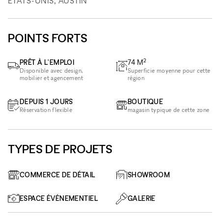
ÉTATS-UNIS, AUSTIN
POINTS FORTS
2
PRÊT À L'EMPLOI
74
M
Disponible avec design,
Superficie moyenne pour cette
mobilier et agencement
région
DEPUIS 1 JOURS
BOUTIQUE
Réservation flexible
magasin typique de cette zone
TYPES DE PROJETS
COMMERCE DE DÉTAIL
SHOWROOM
ESPACE ÉVÉNEMENTIEL
GALERIE