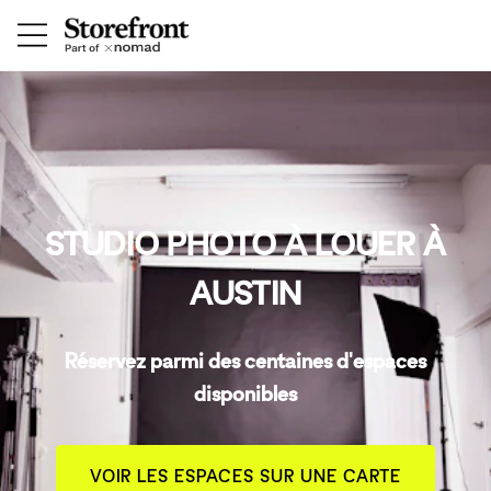
STUDIO PHOTO À LOUER À
AUSTIN
Réservez parmi des centaines d'espaces
disponibles
VOIR LES ESPACES SUR UNE CARTE