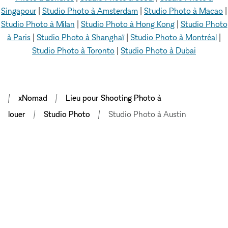
Singapour
|
Studio Photo à Amsterdam
|
Studio Photo à Macao
|
Studio Photo à Milan
|
Studio Photo à Hong Kong
|
Studio Photo
à Paris
|
Studio Photo à Shanghaï
|
Studio Photo à Montréal
|
Studio Photo à Toronto
|
Studio Photo à Dubai
xNomad
Lieu pour Shooting Photo à
louer
Studio Photo
Studio Photo à Austin