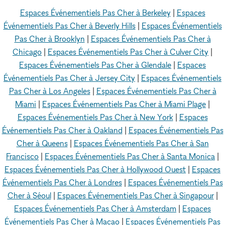
Espaces Événementiels Pas Cher à Berkeley
|
Espaces
Événementiels Pas Cher à Beverly Hills
|
Espaces Événementiels
Pas Cher à Brooklyn
|
Espaces Événementiels Pas Cher à
Chicago
|
Espaces Événementiels Pas Cher à Culver City
|
Espaces Événementiels Pas Cher à Glendale
|
Espaces
Événementiels Pas Cher à Jersey City
|
Espaces Événementiels
Pas Cher à Los Angeles
|
Espaces Événementiels Pas Cher à
Miami
|
Espaces Événementiels Pas Cher à Miami Plage
|
Espaces Événementiels Pas Cher à New York
|
Espaces
Événementiels Pas Cher à Oakland
|
Espaces Événementiels Pas
Cher à Queens
|
Espaces Événementiels Pas Cher à San
Francisco
|
Espaces Événementiels Pas Cher à Santa Monica
|
Espaces Événementiels Pas Cher à Hollywood Ouest
|
Espaces
Événementiels Pas Cher à Londres
|
Espaces Événementiels Pas
Cher à Séoul
|
Espaces Événementiels Pas Cher à Singapour
|
Espaces Événementiels Pas Cher à Amsterdam
|
Espaces
Événementiels Pas Cher à Macao
|
Espaces Événementiels Pas