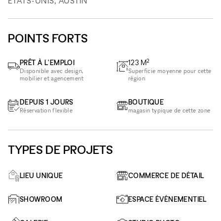
ÉTATS-UNIS, AUSTIN
POINTS FORTS
2
PRÊT À L'EMPLOI
123
M
Disponible avec design,
Superficie moyenne pour cette
mobilier et agencement
région
DEPUIS 1 JOURS
BOUTIQUE
Réservation flexible
magasin typique de cette zone
TYPES DE PROJETS
LIEU UNIQUE
COMMERCE DE DÉTAIL
SHOWROOM
ESPACE ÉVÉNEMENTIEL