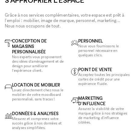
S'APPROPRIER L'ESPACE
Grâce à nos services complémentaires, votre espace est prêt à
l'emploi : mobilier, image de marque, personnel, marketing...
Nous nous occupons de tout.
CONCEPTION DE
PERSONNEL
MAGASINS
Nous vous fournissons le
personnel nécessaire en
PERSONNALISÉE
quelques clics.
Nos experts vous proposeront
des idées d'aménagement et de
design pour améliorer
POINT DE VENTE
l'expérience client.
Acceptez toutes les principales
cartes de crédit pour une
expérience fluide.
LOCATION DE MOBILIER
Louez directement chez nous le
mobilier de votre moodboard
MARKETING
personnalisé, sans tracas !
D'INFLUENCE
Assurez la visibilité de votre
DONNÉES & ANALYSES
marque grâce à nos stratégies
de marketing d'influence
Mesurez et comprenez votre
ciblées.
succès grâce à nos données et
analyses simplifiées.