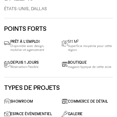
ÉTATS-UNIS, DALLAS
POINTS FORTS
2
PRÊT À L'EMPLOI
511
M
Disponible avec design,
Superficie moyenne pour cette
mobilier et agencement
région
DEPUIS 1 JOURS
BOUTIQUE
Réservation flexible
magasin typique de cette zone
TYPES DE PROJETS
SHOWROOM
COMMERCE DE DÉTAIL
ESPACE ÉVÉNEMENTIEL
GALERIE