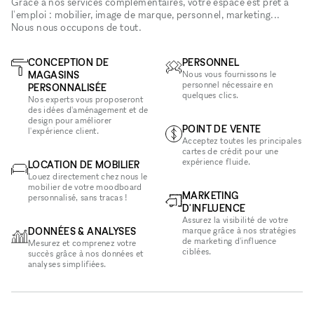
Grâce à nos services complémentaires, votre espace est prêt à
l'emploi : mobilier, image de marque, personnel, marketing...
Nous nous occupons de tout.
CONCEPTION DE
PERSONNEL
MAGASINS
Nous vous fournissons le
personnel nécessaire en
PERSONNALISÉE
quelques clics.
Nos experts vous proposeront
des idées d'aménagement et de
design pour améliorer
POINT DE VENTE
l'expérience client.
Acceptez toutes les principales
cartes de crédit pour une
expérience fluide.
LOCATION DE MOBILIER
Louez directement chez nous le
mobilier de votre moodboard
MARKETING
personnalisé, sans tracas !
D'INFLUENCE
Assurez la visibilité de votre
DONNÉES & ANALYSES
marque grâce à nos stratégies
de marketing d'influence
Mesurez et comprenez votre
ciblées.
succès grâce à nos données et
analyses simplifiées.