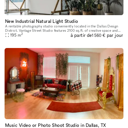
New Industrial Natural Light Studio
A rentable photography studio conveniently located in the Dallas Design
District. Vantage Street Studio features 2100 sq.ft. of creative space and
2
à partir de
par jour
offers 2 premium studios with brilliant natural ligh
195
m
1 560 €
Music Video or Photo Shoot Studio in Dallas, TX