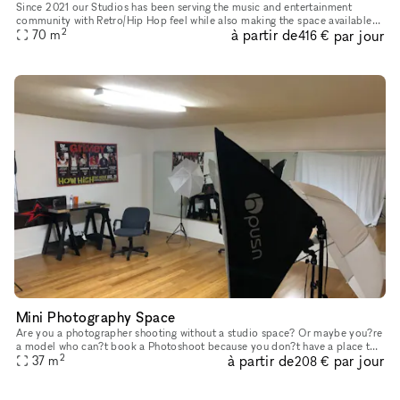
Since 2021 our Studios has been serving the music and entertainment
community with Retro/Hip Hop feel while also making the space available
2
à partir de
par jour
for use to film your music video, photo shoot or use as a
70
m
416 €
Mini Photography Space
Are you a photographer shooting without a studio space? Or maybe you?re
a model who can?t book a Photoshoot because you don?t have a place to
2
à partir de
par jour
take pictures? Look no further, take a look at our ?mini
37
m
208 €