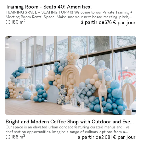
Training Room - Seats 40! Amenities!
TRAINING SPACE + SEATING FOR 40! Welcome to our Private Training +
Meeting Room Rental Space. Make sure your next board meeting, pitch,
2
à partir de
par jour
180
m
seminar or workshop goes perfectly. With a convenient locati
676 €
Bright and Modern Coffee Shop with Outdoor and Event Space in Downtown Dallas
Our space is an elevated urban concept featuring curated menus and live
chef station opportunities. Imagine a range of culinary options from a
2
à partir de
par jour
caviar bar to a charcuterie station, allowing you to con
186
m
2 081 €