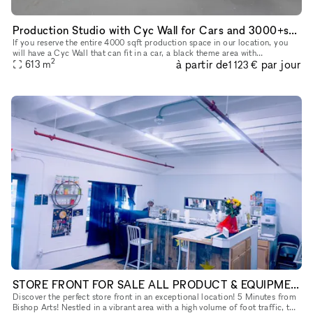
Production Studio with Cyc Wall for Cars and 3000+sqft Theme Background
If you reserve the entire 4000 sqft production space in our location, you
will have a Cyc Wall that can fit in a car, a black theme area with
2
à partir de
par jour
backdrops, and a gym setting area for the entire reservat
613
m
1 123 €
STORE FRONT FOR SALE ALL PRODUCT & EQUIPMENT WILL STAY!
Discover the perfect store front in an exceptional location! 5 Minutes from
Bishop Arts! Nestled in a vibrant area with a high volume of foot traffic, this