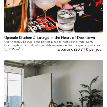
Upscale Kitchen & Lounge in the Heart of Downtown
Our Kitchen & Lounge is the perfect place to host your private event.
Creating dynamic and unforgettable experiences for our guests is what we
2
à partir de
par jour
do best. From wall to wall, we boast the perfect photo o
1 115
m
20 811 €