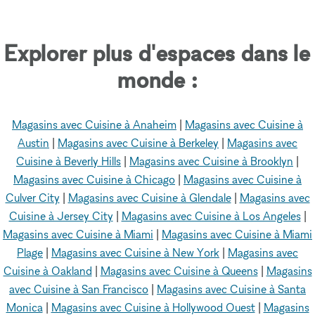
Explorer plus d'espaces dans le
monde :
Magasins avec Cuisine à Anaheim
|
Magasins avec Cuisine à
Austin
|
Magasins avec Cuisine à Berkeley
|
Magasins avec
Cuisine à Beverly Hills
|
Magasins avec Cuisine à Brooklyn
|
Magasins avec Cuisine à Chicago
|
Magasins avec Cuisine à
Culver City
|
Magasins avec Cuisine à Glendale
|
Magasins avec
Cuisine à Jersey City
|
Magasins avec Cuisine à Los Angeles
|
Magasins avec Cuisine à Miami
|
Magasins avec Cuisine à Miami
Plage
|
Magasins avec Cuisine à New York
|
Magasins avec
Cuisine à Oakland
|
Magasins avec Cuisine à Queens
|
Magasins
avec Cuisine à San Francisco
|
Magasins avec Cuisine à Santa
Monica
|
Magasins avec Cuisine à Hollywood Ouest
|
Magasins