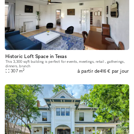
Historic Loft Space in Texas
This 3,300 sqft building is perfect for events, meetings, retail , gatherings,
dinners, brunch
2
à partir de
par jour
307
m
416 €