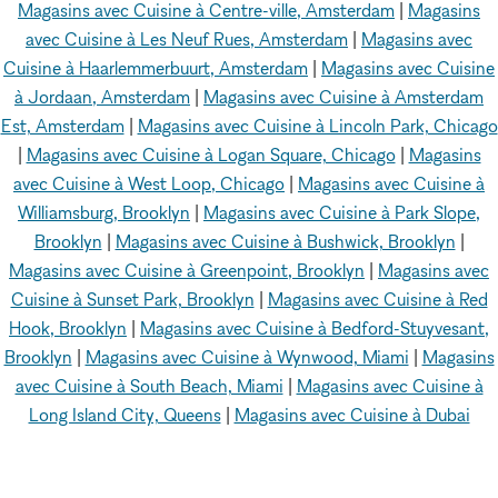
Magasins avec Cuisine à Centre-ville, Amsterdam
|
Magasins
avec Cuisine à Les Neuf Rues, Amsterdam
|
Magasins avec
Cuisine à Haarlemmerbuurt, Amsterdam
|
Magasins avec Cuisine
à Jordaan, Amsterdam
|
Magasins avec Cuisine à Amsterdam
Est, Amsterdam
|
Magasins avec Cuisine à Lincoln Park, Chicago
|
Magasins avec Cuisine à Logan Square, Chicago
|
Magasins
avec Cuisine à West Loop, Chicago
|
Magasins avec Cuisine à
Williamsburg, Brooklyn
|
Magasins avec Cuisine à Park Slope,
Brooklyn
|
Magasins avec Cuisine à Bushwick, Brooklyn
|
Magasins avec Cuisine à Greenpoint, Brooklyn
|
Magasins avec
Cuisine à Sunset Park, Brooklyn
|
Magasins avec Cuisine à Red
Hook, Brooklyn
|
Magasins avec Cuisine à Bedford-Stuyvesant,
Brooklyn
|
Magasins avec Cuisine à Wynwood, Miami
|
Magasins
avec Cuisine à South Beach, Miami
|
Magasins avec Cuisine à
Long Island City, Queens
|
Magasins avec Cuisine à Dubai