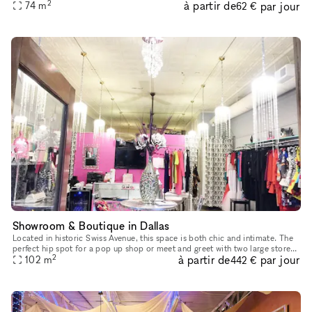
2
à partir de
par jour
prime spot is surrounded by thriving neighb
74
m
62 €
Showroom & Boutique in Dallas
Located in historic Swiss Avenue, this space is both chic and intimate. The
perfect hip spot for a pop up shop or meet and greet with two large store
2
à partir de
par jour
102
m
windows. With ample parking on site as well as
442 €