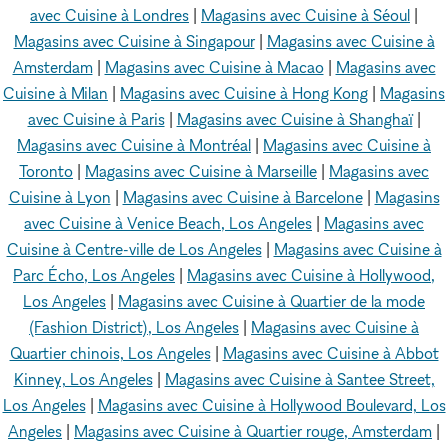
avec Cuisine à Londres
|
Magasins avec Cuisine à Séoul
|
Magasins avec Cuisine à Singapour
|
Magasins avec Cuisine à
Amsterdam
|
Magasins avec Cuisine à Macao
|
Magasins avec
Cuisine à Milan
|
Magasins avec Cuisine à Hong Kong
|
Magasins
avec Cuisine à Paris
|
Magasins avec Cuisine à Shanghaï
|
Magasins avec Cuisine à Montréal
|
Magasins avec Cuisine à
Toronto
|
Magasins avec Cuisine à Marseille
|
Magasins avec
Cuisine à Lyon
|
Magasins avec Cuisine à Barcelone
|
Magasins
avec Cuisine à Venice Beach, Los Angeles
|
Magasins avec
Cuisine à Centre-ville de Los Angeles
|
Magasins avec Cuisine à
Parc Écho, Los Angeles
|
Magasins avec Cuisine à Hollywood,
Los Angeles
|
Magasins avec Cuisine à Quartier de la mode
(Fashion District), Los Angeles
|
Magasins avec Cuisine à
Quartier chinois, Los Angeles
|
Magasins avec Cuisine à Abbot
Kinney, Los Angeles
|
Magasins avec Cuisine à Santee Street,
Los Angeles
|
Magasins avec Cuisine à Hollywood Boulevard, Los
Angeles
|
Magasins avec Cuisine à Quartier rouge, Amsterdam
|