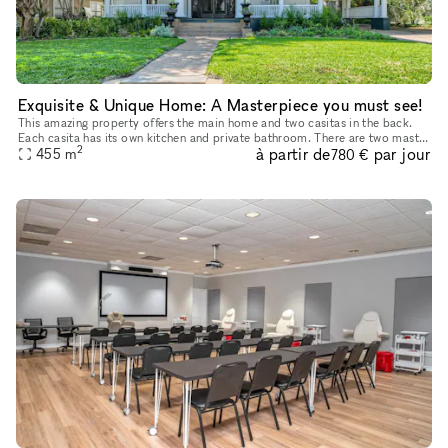
Exquisite & Unique Home: A Masterpiece you must see!
This amazing property offers the main home and two casitas in the back.
Each casita has its own kitchen and private bathroom. There are two master
2
à partir de
par jour
bedrooms in the main house. This home is perfect for
455
m
780 €