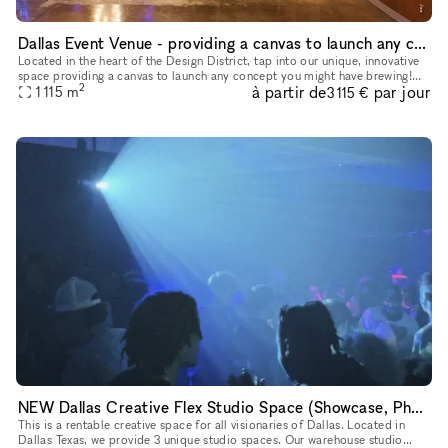
Dallas Event Venue - providing a canvas to launch any concept you might have brewing
Located in the heart of the Design District, tap into our unique, innovative
space providing a canvas to launch any concept you might have brewing!
2
à partir de
par jour
We have ample free parking and ADA access to accom
1 115
m
3 115 €
NEW Dallas Creative Flex Studio Space (Showcase, Photoshoot, Pop Up, Video Shoot)
This is a rentable creative space for all visionaries of Dallas. Located in
Dallas Texas, we provide 3 unique studio spaces. Our warehouse studio