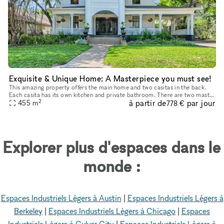
Exquisite & Unique Home: A Masterpiece you must see!
This amazing property offers the main home and two casitas in the back.
Each casita has its own kitchen and private bathroom. There are two master
2
à partir de
par jour
bedrooms in the main house. This home is perfect for
455
m
778 €
Explorer plus d'espaces dans le
monde :
Espaces Industriels Légers à Austin
|
Espaces Industriels Légers à
Berkeley
|
Espaces Industriels Légers à Chicago
|
Espaces
Industriels Légers à Culver City
|
Espaces Industriels Légers à