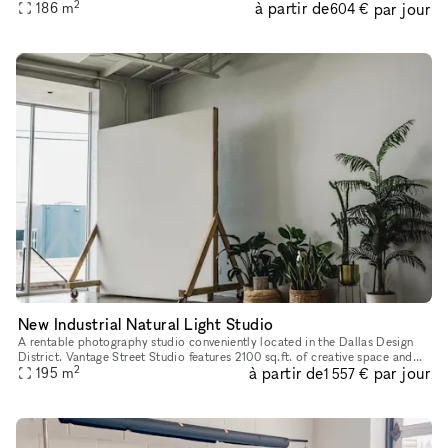
2
à partir de
par jour
option is perfect for Showcases, Videography, Photosh
186
m
604 €
New Industrial Natural Light Studio
A rentable photography studio conveniently located in the Dallas Design
District. Vantage Street Studio features 2100 sq.ft. of creative space and
2
à partir de
par jour
offers 2 premium studios with brilliant natural ligh
195
m
1 557 €