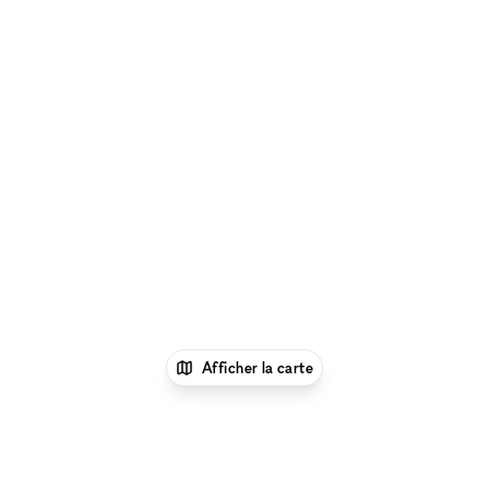
Afficher la carte
1
xNomad
Louer une galerie d'art
Location